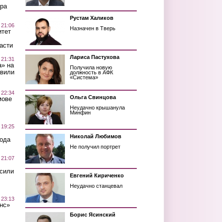
ра
Рустам Халиков
 21:06
Назначен в Тверь
итет
асти
Лариса Пастухова
 21:31
а» на
Получила новую
авили
должность в АФК
«Система»
 22:34
Ольга Свинцова
мове
Неудачно крышанула
Минфин
 19:25
Николай Любимов
вода
Не получил портрет
 21:07
осили
Евгений Кириченко
Неудачно станцевал
 23:13
нс»
Борис Ясинский