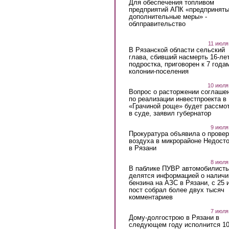
Для обеспечения топливом
предприятий АПК «предпринят
дополнительные меры» -
облправительство
11 июля
В Рязанской области сельский
глава, сбивший насмерть 16-ле
подростка, приговорен к 7 года
колонии-поселения
10 июля
Вопрос о расторжении соглаше
по реализации инвестпроекта в
«Грачиной роще» будет рассмо
в суде, заявил губернатор
9 июля
Прокуратура объявила о провер
воздуха в микрорайоне Недост
в Рязани
8 июля
В паблике ПУВР автомобилист
делятся информацией о наличи
бензина на АЗС в Рязани, с 25 
пост собрал более двух тысяч
комментариев
7 июля
Дому-долгострою в Рязани в
следующем году исполнится 10