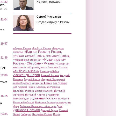
Не понят народом
 21:32
что
более
Сергей Чиграков
 21:04
Создал интригу в Рязани
тся
 19:47
«Атрон» Рязань
«Глобус» Рязань
«Городские
«Единая Россия» Рязань
проекты»
«Лучшие друзья» Рязань
«М5 Молл» Рязань
 21:36
«Новая газета»
«Мещерская сторона»
Рязань
«Сбербанк» Рязань
«Северная
нег
компания»
«Справедливая Россия» Рязань
«Яблоко» Рязань
Александр Чайка
Александр Шерин
 22:06
Андрей
Алексей Фролов
Кашаев
Андрей Петруцкий
Андрей Красов
трит
Аркадий Фомин
Антон Воробьев
Арт-Лужайка
Арт-лужайка Рязань
Беженцы из Украины
Валерий Рюмин
Виталий
Виктор Малюгин
Артемов
Виталий Ларин
Владимир
 19:15
Водоканал Рязани
Мимоглядов
Выборы в
ин
Рязанской области
Выборы в Рязанскую городскую
Думу
Выборы в Рязанскую областную Думу
Дашково-Песочня
Дмитрий Гудков
Евгений
 23:35
Заборье
Игорь
Зызин
Застройка Рязани