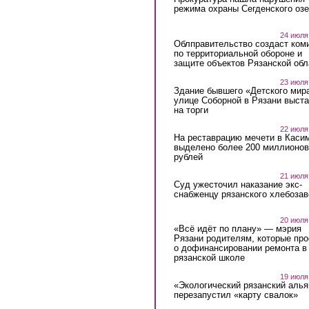
режима охраны Сегденского озе
24 июля
Облправительство создаст ком
по территориальной обороне и
защите объектов Рязанской обл
23 июля
Здание бывшего «Детского мир
улице Соборной в Рязани выст
на торги
22 июля
На реставрацию мечети в Каси
выделено более 200 миллионов
рублей
21 июля
Суд ужесточил наказание экс-
снабженцу рязанского хлебоза
20 июля
«Всё идёт по плану» — мэрия
Рязани родителям, которые пр
о дофинансировании ремонта в
рязанской школе
19 июля
«Экологический рязанский алья
перезапустил «карту свалок»