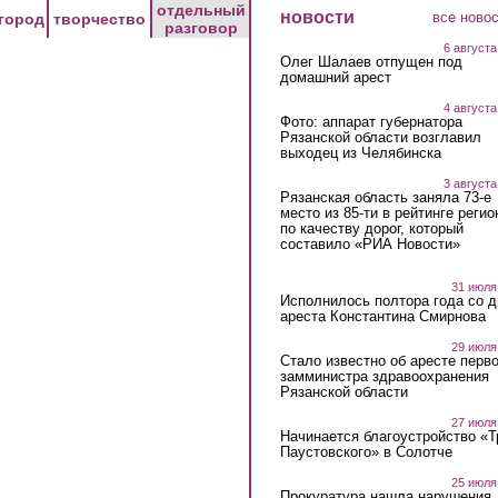
отдельный
новости
все ново
город
творчество
разговор
6 августа
Олег Шалаев отпущен под
домашний арест
4 августа
Фото: аппарат губернатора
Рязанской области возглавил
выходец из Челябинска
3 августа
Рязанская область заняла 73-е
место из 85-ти в рейтинге регио
по качеству дорог, который
составило «РИА Новости»
31 июля
Исполнилось полтора года со д
ареста Константина Смирнова
29 июля
Стало известно об аресте перво
замминистра здравоохранения
Рязанской области
27 июля
Начинается благоустройство «
Паустовского» в Солотче
25 июля
Прокуратура нашла нарушения