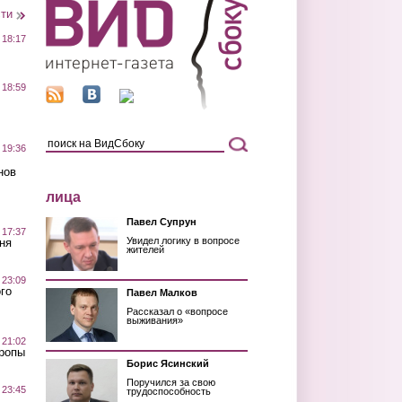
сти
 18:17
 18:59
 19:36
нов
лица
Павел Супрун
 17:37
Увидел логику в вопросе
ня
жителей
 23:09
го
Павел Малков
Рассказал о «вопросе
выживания»
 21:02
Тропы
Борис Ясинский
Поручился за свою
 23:45
трудоспособность