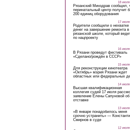
18 июля
Рязанский Минздрав сообщил, 
перинатальный центр получит 
200 единиц оборудования
17 июля
Родители сообщили о нехватке
денег на завершение ремонта в
рязанской школе, который веде
по нацпроекту
16 июля
В Рязани проведут фестиваль
«Сделано/рождён в СССР»
15 июля
Для реконструкции кинотеатра
«Октябрь» мэрия Рязани ждет
областных или федеральных де
14 июля
Высшая квалификационная
коллегия судей 17 июля рассмо
заявление Елены Сапуновой об
отставке
13 июля
«В январе понадобилось меня
срочно устранить» — Констант
Смирнов в суде
12 июля