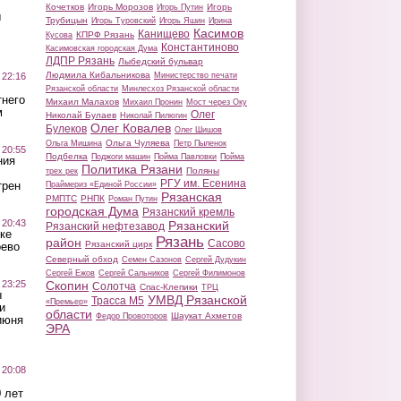
Кочетков
Игорь Морозов
Игорь
Игорь Путин
ы
Трубицын
Игорь Туровский
Игорь Яшин
Ирина
Касимов
Канищево
КПРФ Рязань
Кусова
Константиново
Касимовская городская Дума
ЛДПР Рязань
Лыбедский бульвар
Людмила Кибальникова
 22:16
Министерство печати
Рязанской области
Минлесхоз Рязанской области
тнего
Михаил Малахов
Михаил Пронин
Мост через Оку
м
Олег
Николай Булаев
Николай Пилюгин
Олег Ковалев
Булеков
Олег Шишов
Ольга Чуляева
Ольга Мишина
Петр Пыленок
 20:55
Подбелка
Поджоги машин
Пойма Павловки
Пойма
ния
Политика Рязани
Поляны
трех рек
РГУ им. Есенина
трен
Праймериз «Единой России»
Рязанская
РМПТС
РНПК
Роман Путин
городская Дума
Рязанский кремль
 20:43
Рязанский
Рязанский нефтезавод
ке
Рязань
район
Сасово
Рязанский цирк
оево
Северный обход
Семен Сазонов
Сергей Дудукин
Сергей Ежов
Сергей Сальников
Сергей Филимонов
 23:25
Скопин
Солотча
Спас-Клепики
ТРЦ
ы
УМВД Рязанской
Трасса М5
«Премьер»
и
области
Шаукат Ахметов
Федор Провоторов
июня
ЭРА
 20:08
 лет