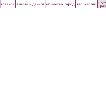
Перейти к основному содержанию
отд
главное
власть и деньги
общество
город
творчество
ра