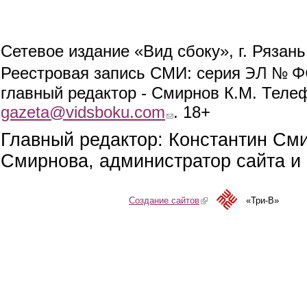
Сетевое издание «Вид сбоку», г. Рязан
ЭЛ № ФС
Реестровая запись СМИ: серия
главный редактор - Смирнов К.М. Телефо
gazeta@vidsboku.com
(link sends e-mail)
. 18+
Главный редактор: Константин См
Смирнова, администратор сайта и 
Создание сайтов
(link is external)
«Три-В»