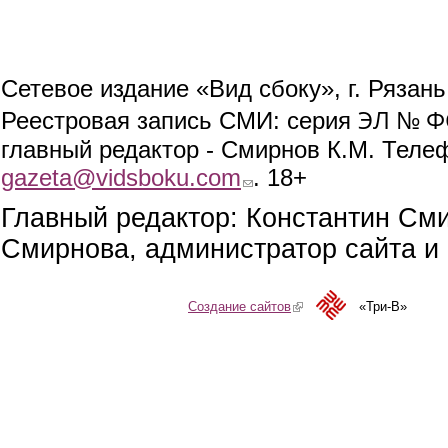
Сетевое издание «Вид сбоку», г. Рязан
ЭЛ № ФС
Реестровая запись СМИ: серия
главный редактор - Смирнов К.М. Телефо
gazeta@vidsboku.com
(link sends e-mail)
. 18+
Главный редактор: Константин См
Смирнова, администратор сайта и 
Создание сайтов
(link is external)
«Три-В»