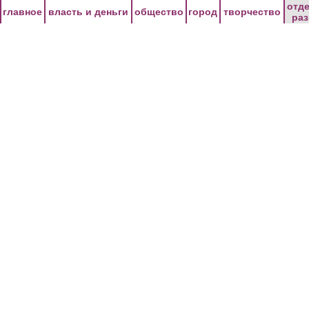
Перейти к основному содержанию
отд
главное
власть и деньги
общество
город
творчество
ра