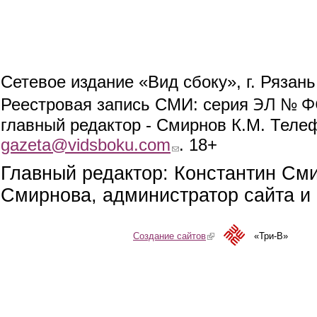
Сетевое издание «Вид сбоку», г. Рязан
ЭЛ № ФС
Реестровая запись СМИ: серия
главный редактор - Смирнов К.М. Телефо
gazeta@vidsboku.com
(link sends e-mail)
. 18+
Главный редактор: Константин См
Смирнова, администратор сайта и 
Создание сайтов
(link is external)
«Три-В»