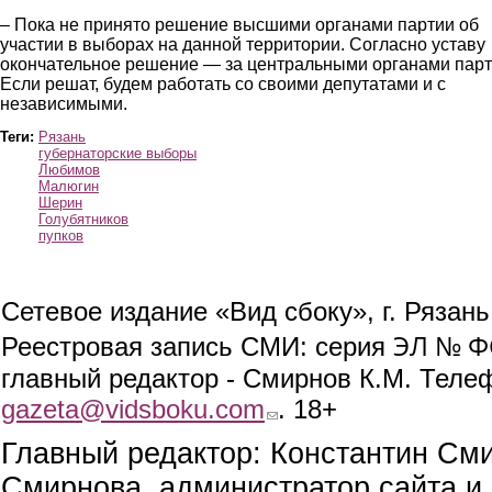
– Пока не принято решение высшими органами партии об
участии в выборах на данной территории. Согласно уставу
окончательное решение — за центральными органами парт
Если решат, будем работать со своими депутатами и с
независимыми.
Теги:
Рязань
губернаторские выборы
Любимов
Малюгин
Шерин
Голубятников
пупков
Сетевое издание «Вид сбоку», г. Рязан
ЭЛ № ФС
Реестровая запись СМИ: серия
главный редактор - Смирнов К.М. Телефо
gazeta@vidsboku.com
(link sends e-mail)
. 18+
Главный редактор: Константин См
Смирнова, администратор сайта и 