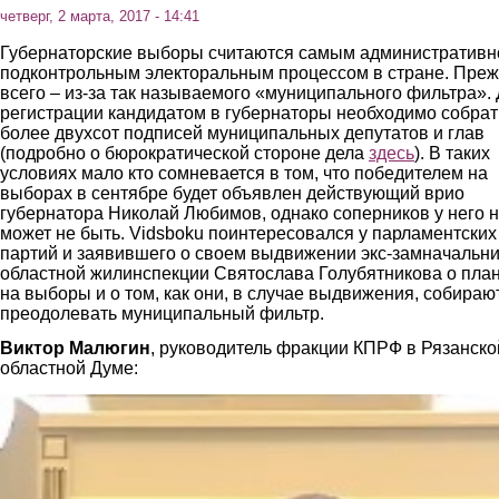
четверг, 2 марта, 2017 - 14:41
Губернаторские выборы считаются самым административн
подконтрольным электоральным процессом в стране. Пре
всего – из-за так называемого «муниципального фильтра».
регистрации кандидатом в губернаторы необходимо собрат
более двухсот подписей муниципальных депутатов и глав
(подробно о бюрократической стороне дела
здесь
). В таких
условиях мало кто сомневается в том, что победителем на
выборах в сентябре будет объявлен действующий врио
губернатора Николай Любимов, однако соперников у него 
может не быть. Vidsboku поинтересовался у парламентских
партий и заявившего о своем выдвижении экс-замначальн
областной жилинспекции Святослава Голубятникова о пла
на выборы и о том, как они, в случае выдвижения, собираю
преодолевать муниципальный фильтр.
Виктор Малюгин
, руководитель фракции КПРФ в Рязанско
областной Думе:
malyugin.jpg