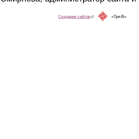
Создание сайтов
(link is external)
«Три-В»