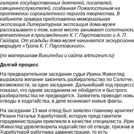
галерея государственных деятелей, писателей,
священнослужителей, созданная Пожалостиным на
протяжении сорокалетнего периода творчества. В
кабинете гравера представлена мемориальная
экспозиция.Литературная экспозиция дома-музея
рассказывает о том, какое место занимают солотчинск
впечатления в произведениях К. Г. Паустовского и А. П.
Гайдара. От усадьбы дома-музея начинается экскурсион
маршрут «Тропа К. Г. Паустовского».
(по материалам Википедии и сайта artmuzeum.ru)
Долгий процесс
На предварительном заседании судья Ирина Живогляд
выражала желание закончить разбирательство по Солотче,
возможности, за одно заседание. Дальнейший ход процесс
показал, что одним заседанием не обойдется и быстрого
разбирательства не предвидится. Заявитель приводит нов
отводы и ходатайства, в деле возникают новые факты.
На заседании 13 мая отвод был заявлен главному архитек
Рязани Наталье Харибутовой, которую представители
горадминистрации привлекли в качестве специалиста. Ири
Живогляд удовлетворила ходатайство об отводе, признав в
Харибутовой работника администрации, то есть