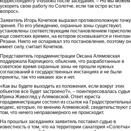
корреспонденту Vidsboku после заседания. – Но мы можем
ускорить свою работу по Солотче, если так остро встал
вопрос».
Заявитель Игорь Кочетков выразил противоположную точку
зрения. По его убеждению, охранные зоны существуют,
установлены соответствующим постановлением горисполк
еще советских времен, на котором основывается и генплан
Рязани. Никто не оспаривал это постановление, поэтому о
имеет силу, считает Кочетков.
Представитель горадминистрации Оксана Алямовская
поддержала Карпицкого, объяснив, что разработанные в
советское время охранные зоны не прошли нужных
согласований в государственных инстанциях и не были
приняты, так что никаких зон и нет.
«Как вы будете выходить из положения, если вокруг этих
объектов все будет застроено?», – поинтересовалась судья
Ирина Живогляд у Алямовской. Ответ юриста
горадминистрации состоял из ссылок на Градостроительны
кодекс, которые, по мнению Алямовской, свидетельствуют 
том, что ничего неправомерного не происходит.
На прошлых заседаниях заявитель поставил судью в
известность о том, что на территории санатория «Солотча»