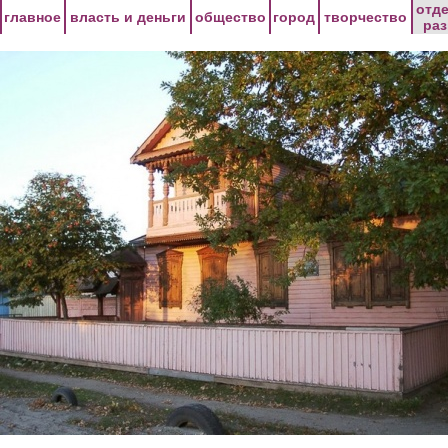
Перейти к основному содержанию
отд
главное
власть и деньги
общество
город
творчество
ра