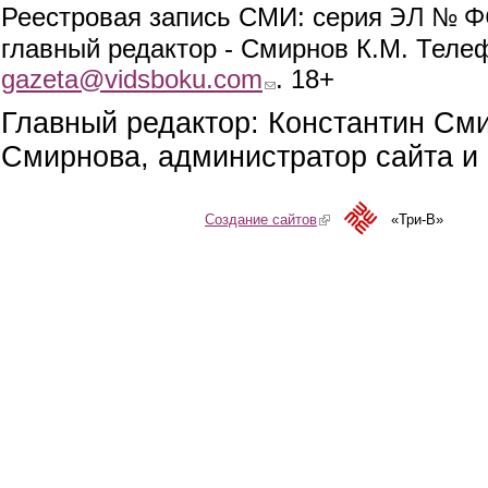
ЭЛ № ФС
Реестровая запись СМИ: серия
главный редактор - Смирнов К.М. Телефо
gazeta@vidsboku.com
(link sends e-mail)
. 18+
Главный редактор: Константин См
Смирнова, администратор сайта и 
Создание сайтов
(link is external)
«Три-В»