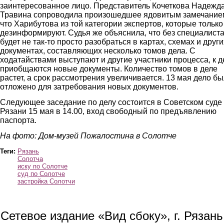
заинтересованное лицо. Представитель Кочеткова Надежд
Травина сопроводила произошедшее ядовитым замечание
что Харибутова из той категории экспертов, которые только
дезинформируют. Судья же объяснила, что без специалиста
будет не так-то просто разобраться в картах, схемах и други
документах, составляющих несколько томов дела. С
ходатайствами выступают и другие участники процесса, к д
приобщаются новые документы. Количество томов в деле
растет, а срок рассмотрения увеличивается. 13 мая дело б
отложено для затребования новых документов.
Следующее заседание по делу состоится в Советском суде
Рязани 15 мая в 14.00, вход свободный по предъявлению
паспорта.
На фото: Дом-музей Пожалостина в Солотче
Теги:
Рязань
Солотча
иску по Солотче
суд по Солотче
застройка Солотчи
Сетевое издание «Вид сбоку», г. Рязан