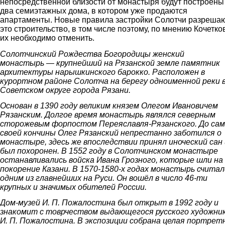
непосредственной близости от монастыря будут построены
два семиэтажных дома, в котором уже продаются
апартаменты. Новые правила застройки Солотчи разреша
это строительство, в том числе поэтому, по мнению Кочетко
их необходимо отменить.
Солотчинский Рождества Богородицы женский
монастырь — крупнейший на Рязанской земле памятник
архитектуры нарышкинского барокко. Расположен в
курортном районе Солотча на берегу одноименной реки 
Советском округе города Рязани.
Основан в 1390 году великим князем Олегом Ивановичем
Рязанским. Долгое время монастырь являлся северным
сторожевым форпостом Переяславля-Рязанского. До са
своей кончины Олег Рязанский непрестанно заботился о
монастыре, здесь же впоследствии принял иноческий сан 
был похоронен. В 1552 году в Солотчинском монастыре
останавливались войска Ивана Грозного, которые шли на
покорение Казани. В 1570-1580-х годах монастырь считал
одним из главнейших на Руси. Он вошёл в число 46-ти
крупных и значимых обителей России.
Дом-музей И. П. Пожалостина был открыт в 1992 году и
знакомит с товрчеством выдающегося русского художни
И. П. Пожалостина. В экспозиции собрана целая портрет