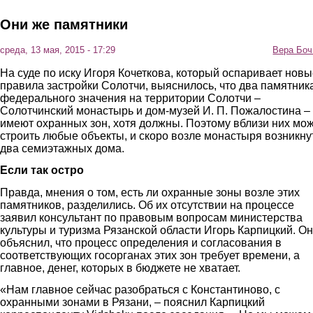
Они же памятники
среда, 13 мая, 2015 - 17:29
Вера Боч
На суде по иску Игоря Кочеткова, который оспаривает новы
правила застройки Солотчи, выяснилось, что два памятник
федерального значения на территории Солотчи –
Солотчинский монастырь и дом-музей И. П. Пожалостина –
имеют охранных зон, хотя должны. Поэтому вблизи них мо
строить любые объекты, и скоро возле монастыря возникну
два семиэтажных дома.
Если так остро
Правда, мнения о том, есть ли охранные зоны возле этих
памятников, разделились. Об их отсутствии на процессе
заявил консультант по правовым вопросам министерства
культуры и туризма Рязанской области Игорь Карпицкий. Он
объяснил, что процесс определения и согласования в
соответствующих госорганах этих зон требует времени, а
главное, денег, которых в бюджете не хватает.
«Нам главное сейчас разобраться с Константиново, с
охранными зонами в Рязани, – пояснил Карпицкий