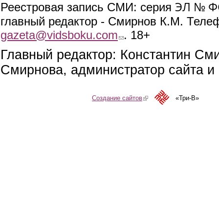
ЭЛ № ФС
Реестровая запись СМИ: серия
главный редактор - Смирнов К.М. Телефо
gazeta@vidsboku.com
(link sends e-mail)
. 18+
Главный редактор: Константин См
Смирнова, администратор сайта и 
Создание сайтов
(link is external)
«Три-В»