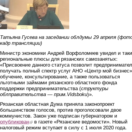
Татьяна Гусева на заседании облдумы 29 апреля (фото
кадр трансляции)
Министр экономики Андрей Ворфоломеев увидел и так
региональные плюсы для рязанских самозанятых:
«Присвоение данного статуса позволит предпринимате
получать полный спектр услуг АНО «Центр мой бизнес»
обучение, консультирование, а также пользоваться
льготными займами рязанского областного фонда
поддержки предпринимательства (
структуры
облправительства — прим.Vidsboku
)».
Рязанская областная Дума приняла законопроект
большинством голосов, против проголосовали двое
коммунистов. Закон уже подписан губернатором и
опубликован
(link is external)
в газете «Рязанские ведомости». Новый
налоговый режим вступает в силу с 1 июля 2020 года.