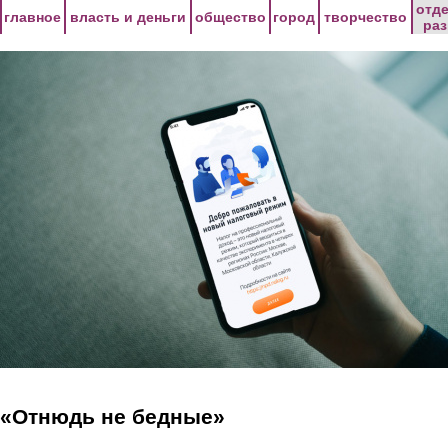
Перейти к основному содержанию
отд
главное
власть и деньги
общество
город
творчество
ра
«Отнюдь не бедные»