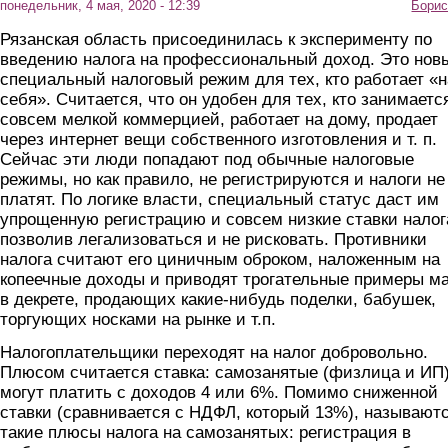
понедельник, 4 мая, 2020 - 12:39
Борис
Рязанская область присоединилась к эксперименту по
введению налога на профессиональный доход. Это нов
специальный налоговый режим для тех, кто работает «н
себя». Считается, что он удобен для тех, кто занимаетс
совсем мелкой коммерцией, работает на дому, продает
через интернет вещи собственного изготовления и т. п.
Сейчас эти люди попадают под обычные налоговые
режимы, но как правило, не регистрируются и налоги не
платят. По логике власти, специальный статус даст им
упрощенную регистрацию и совсем низкие ставки налог
позволив легализоваться и не рисковать. Противники
налога считают его циничным оброком, наложенным на
копеечные доходы и приводят трогательные примеры м
в декрете, продающих какие-нибудь поделки, бабушек,
торгующих носками на рынке и т.п.
Налогоплательщики переходят на налог добровольно.
Плюсом считается ставка: самозанятые (физлица и ИП
могут платить с доходов 4 или 6%. Помимо сниженной
ставки (сравнивается с НДФЛ, который 13%), называют
такие плюсы налога на самозанятых: регистрация в