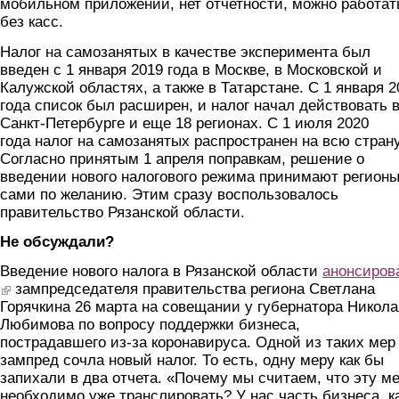
мобильном приложении, нет отчетности, можно работат
без касс.
Налог на самозанятых в качестве эксперимента был
введен с 1 января 2019 года в Москве, в Московской и
Калужской областях, а также в Татарстане. С 1 января 2
года список был расширен, и налог начал действовать 
Санкт-Петербурге и еще 18 регионах. С 1 июля 2020
года налог на самозанятых распространен на всю страну
Согласно принятым 1 апреля поправкам, решение о
введении нового налогового режима принимают регион
сами по желанию. Этим сразу воспользовалось
правительство Рязанской области.
Не обсуждали?
Введение нового налога в Рязанской области
анонсиров
(link is external)
зампредседателя правительства региона Светлана
Горячкина 26 марта на совещании у губернатора Никола
Любимова по вопросу поддержки бизнеса,
пострадавшего из-за коронавируса. Одной из таких мер
зампред сочла новый налог. То есть, одну меру как бы
запихали в два отчета. «Почему мы считаем, что эту м
необходимо уже транслировать? У нас часть бизнеса, к