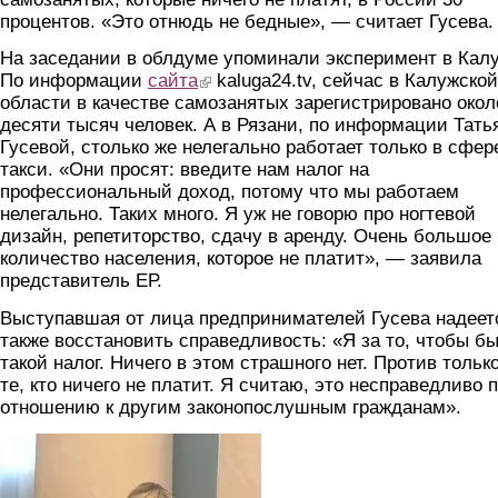
процентов. «Это отнюдь не бедные», — считает Гусева.
На заседании в облдуме упоминали эксперимент в Калу
По информации
сайта
(link is external)
kaluga24.tv, сейчас в Калужской
области в качестве самозанятых зарегистрировано окол
десяти тысяч человек. А в Рязани, по информации Тать
Гусевой, столько же нелегально работает только в сфер
такси. «Они просят: введите нам налог на
профессиональный доход, потому что мы работаем
нелегально. Таких много. Я уж не говорю про ногтевой
дизайн, репетиторство, сдачу в аренду. Очень большое
количество населения, которое не платит», — заявила
представитель ЕР.
Выступавшая от лица предпринимателей Гусева надеет
также восстановить справедливость: «Я за то, чтобы б
такой налог. Ничего в этом страшного нет. Против тольк
те, кто ничего не платит. Я считаю, это несправедливо 
отношению к другим законопослушным гражданам».
guseva.jpg