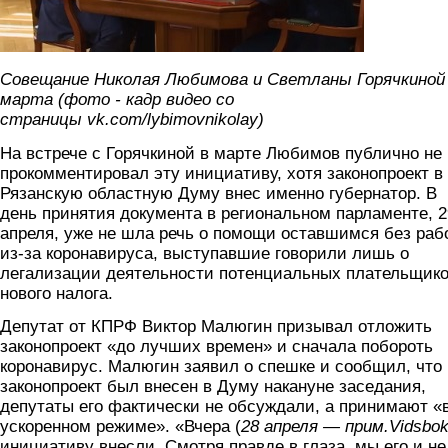
Совещание Николая Любимова и Светланы Горячкиной
марта (фото - кадр видео со
страницы vk.com/lybimovnikolay)
На встрече с Горячкиной в марте Любимов публично не
прокомментировал эту инициативу, хотя законопроект в
Рязанскую областную Думу внес именно губернатор. В
день принятия документа в региональном парламенте, 2
апреля, уже не шла речь о помощи оставшимся без раб
из-за коронавируса, выступавшие говорили лишь о
легализации деятельности потенциальных плательщик
нового налога.
Депутат от КПРФ Виктор Малюгин призывал отложить
законопроект «до лучших времен» и сначала побороть
коронавирус. Малюгин заявил о спешке и сообщил, что
законопроект был внесен в Думу накануне заседания,
депутаты его фактически не обсуждали, а принимают «
ускоренном режиме». «Вчера (
28 апреля —
прим.Vidsbo
инициативу внесли. Смотря правде в глаза, мы его и не