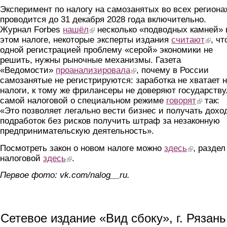
Эксперимент по налогу на самозанятых во всех региона
проводится до 31 декабря 2028 года включительно.
Журнал Forbes
нашёл
(link is external)
несколько «подводных камней» 
этом налоге, некоторые эксперты издания
считают
(link is
, чт
одной регистрацией проблему «серой» экономики не
решить, нужны рыночные механизмы. Газета
«Ведомости»
проанализировала
(link is external)
, почему в России
самозанятые не регистрируются: заработка не хватает 
налоги, к тому же фрилансеры не доверяют государству
самой налоговой о специальном режиме
говорят
(link is ex
так:
«Это позволяет легально вести бизнес и получать дохо
подработок без рисков получить штраф за незаконную
предпринимательскую деятельность».
Посмотреть закон о новом налоге можно
здесь
(link is extern
, раздел
налоговой
здесь
(link is external)
.
Первое фото: vk.com/nalog__ru.
Сетевое издание «Вид сбоку», г. Рязан