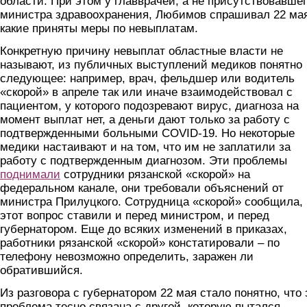
области. При этом у главврачей, а не присутствовавше
министра здравоохранения, Любимов спрашивал 22 ма
какие приняты меры по невыплатам.
Конкретную причину невыплат областные власти не
называют, из публичных выступлений медиков понятно
следующее: например, врач, фельдшер или водитель
«скорой» в апреле так или иначе взаимодействовал с
пациентом, у которого подозревают вирус, диагноза на
момент выплат нет, а деньги дают только за работу с
подтвержденными больными COVID-19. Но некоторые
медики настаивают и на том, что им не заплатили за
работу с подтвержденным диагнозом. Эти проблемы
поднимали
сотрудники рязанской «скорой» на
федеральном канале, они требовали объяснений от
министра Прилуцкого. Сотрудница «скорой» сообщила, 
этот вопрос ставили и перед министром, и перед
губернатором. Еще до всяких изменений в приказах,
работники рязанской «скорой» констатировали – по
телефону невозможно определить, заражен ли
обратившийся.
Из разговора с губернатором 22 мая стало понятно, что 
проблема тесно связана с другой, которую пытался