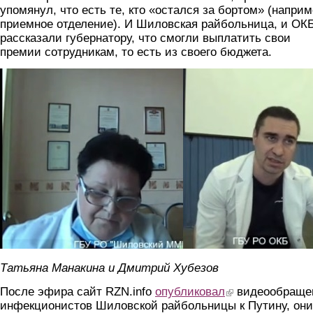
упомянул, что есть те, кто «остался за бортом» (наприм
приемное отделение). И Шиловская райбольница, и ОК
рассказали губернатору, что смогли выплатить свои
премии сотрудникам, то есть из своего бюджета.
manakina.hubezov.jpg
Татьяна Манакина и Дмитрий Хубезов
После эфира сайт RZN.info
опубликовал
(link is external)
видеообраще
инфекционистов Шиловской райбольницы к Путину, они