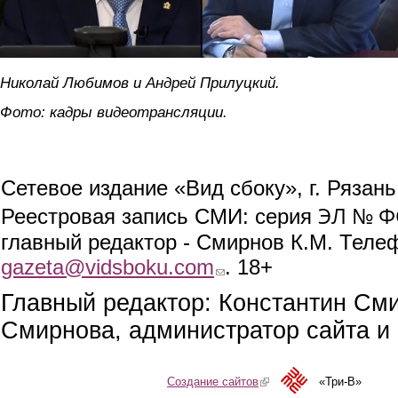
Николай Любимов и Андрей Прилуцкий.
Фото: кадры видеотрансляции.
Сетевое издание «Вид сбоку», г. Рязан
ЭЛ № ФС
Реестровая запись СМИ: серия
главный редактор - Смирнов К.М. Телефо
gazeta@vidsboku.com
(link sends e-mail)
. 18+
Главный редактор: Константин См
Смирнова, администратор сайта и 
Создание сайтов
(link is external)
«Три-В»