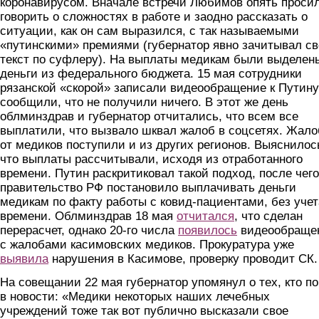
коронавирусом. Вначале встречи Любимов опять проси
говорить о сложностях в работе и заодно рассказать о
ситуации, как он сам выразился, с так называемыми
«путинскими» премиями (губернатор явно зачитывал с
текст по суфлеру). На выплаты медикам были выделен
деньги из федерального бюджета. 15 мая сотрудники
рязанской «скорой» записали видеообращение к Путину
сообщили, что не получили ничего. В этот же день
облминздрав и губернатор отчитались, что всем все
выплатили, что вызвало шквал жалоб в соцсетях. Жал
от медиков поступили и из других регионов. Выяснилос
что выплаты рассчитывали, исходя из отработанного
времени. Путин раскритиковал такой подход, после чего
правительство РФ постановило выплачивать деньги
медикам по факту работы с ковид-пациентами, без учет
времени. Облминздрав 18 мая
отчитался
, что сделан
перерасчет, однако 20-го числа
появилось
видеообраще
с жалобами касимовских медиков. Прокуратура уже
выявила
нарушения в Касимове, проверку проводит СК.
На совещании 22 мая губернатор упомянул о тех, кто п
в новости: «Медики некоторых наших лечебных
учреждений тоже так вот публично высказали свое