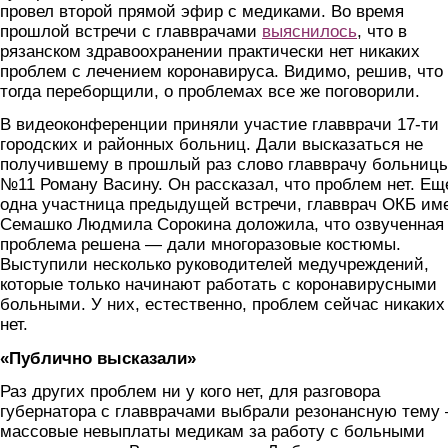
провел второй прямой эфир с медиками. Во время
прошлой встречи с главврачами
выяснилось
, что в
рязанском здравоохранении практически нет никаких
проблем с лечением коронавируса. Видимо, решив, что
тогда переборщили, о проблемах все же поговорили.
В видеоконференции приняли участие главврачи 17-ти
городских и районных больниц. Дали высказаться не
получившему в прошлый раз слово главврачу больниц
№11 Роману Васину. Он рассказал, что проблем нет. Ещ
одна участница предыдущей встречи, главврач ОКБ им
Семашко Людмила Сорокина доложила, что озвученная
проблема решена — дали многоразовые костюмы.
Выступили несколько руководителей медучреждений,
которые только начинают работать с коронавирусными
больными. У них, естественно, проблем сейчас никаких
нет.
«Публично высказали»
Раз других проблем ни у кого нет, для разговора
губернатора с главврачами выбрали резонансную тему
массовые невыплаты медикам за работу с больными