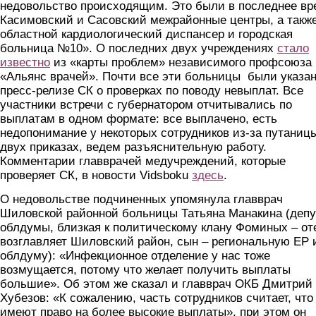
недовольство происходящим. Это были в последнее вр
Касимовский и Сасовский межрайонные центры, а такж
областной кардиологический диспансер и городская
больница №10». О последних двух учреждениях
стало
известно
из «карты проблем» независимого профсоюза
«Альянс врачей». Почти все эти больницы были указа
пресс-релизе СК о проверках по поводу невыплат. Все
участники встречи с губернатором отчитывались по
выплатам в одном формате: все выплачено, есть
недопонимание у некоторых сотрудников из-за путаниц
двух приказах, ведем разъяснительную работу.
Комментарии главврачей медучреждений, которые
проверяет СК, в новости Vidsboku
здесь
.
О недовольстве подчиненных упомянула главврач
Шиловской районной больницы Татьяна Манакина (депу
облдумы, близкая к политическому клану Фоминых – от
возглавляет Шиловский район, сын – региональную ЕР 
облдуму): «Инфекционное отделение у нас тоже
возмущается, потому что желает получить выплаты
большие». Об этом же сказал и главврач ОКБ Дмитрий
Хубезов: «К сожалению, часть сотрудников считает, что
имеют право на более высокие выплаты», при этом он