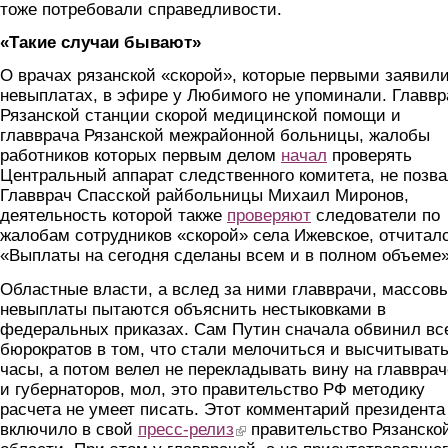
тоже потребовали справедливости.
«Такие случаи бывают»
О врачах рязанской «скорой», которые первыми заявили
невыплатах, в эфире у Любимого не упоминали. Главвр
Рязанской станции скорой медицинской помощи и
главврача Рязанской межрайонной больницы, жалобы
работников которых первым делом
начал
проверять
Центральный аппарат следственного комитета, не позва
Главврач Спасской райбольницы Михаил Миронов,
деятельность которой также
проверяют
следователи по
жалобам сотрудников «скорой» села Ижевское, отчиталс
«Выплаты на сегодня сделаны всем и в полном объеме»
Областные власти, а вслед за ними главврачи, массов
невыплаты пытаются объяснить нестыковками в
федеральных приказах. Сам Путин сначала обвинил вс
бюрократов в том, что стали мелочиться и высчитыват
часы, а потом велел не перекладывать вину на главвра
и губернаторов, мол, это правительство РФ методику
расчета не умеет писать. Этот комментарий президента
включило в свой
пресс-релиз
(link is external)
правительство Рязанско