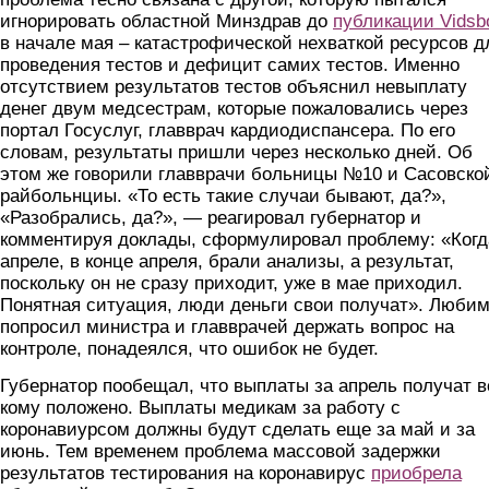
игнорировать областной Минздрав до
публикации
Vidsb
в начале мая – катастрофической нехваткой ресурсов д
проведения тестов и дефицит самих тестов. Именно
отсутствием результатов тестов объяснил невыплату
денег двум медсестрам, которые пожаловались через
портал Госуслуг, главврач кардиодиспансера. По его
словам, результаты пришли через несколько дней. Об
этом же говорили главврачи больницы №10 и Сасовско
райбольнциы. «То есть такие случаи бывают, да?»,
«Разобрались, да?», — реагировал губернатор и
комментируя доклады, сформулировал проблему: «Когд
апреле, в конце апреля, брали анализы, а результат,
поскольку он не сразу приходит, уже в мае приходил.
Понятная ситуация, люди деньги свои получат». Люби
попросил министра и главврачей держать вопрос на
контроле, понадеялся, что ошибок не будет.
Губернатор пообещал, что выплаты за апрель получат в
кому положено. Выплаты медикам за работу с
коронавиурсом должны будут сделать еще за май и за
июнь. Тем временем проблема массовой задержки
результатов тестирования на коронавирус
приобрела