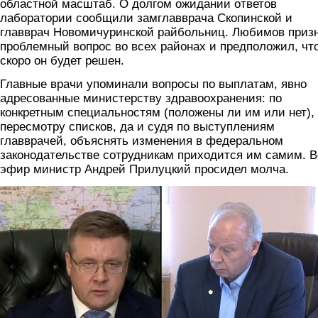
областной масштаб. О долгом ожидании ответов
лаборатории сообщили замглавврача Скопинской и
главврач Новомичуринской райбольниц. Любимов приз
проблемный вопрос во всех районах и предположил, чт
скоро он будет решен.
Главные врачи упоминали вопросы по выплатам, явно
адресованные министерству здравоохранения: по
конкретным специальностям (положены ли им или нет),
пересмотру списков, да и судя по выступлениям
главврачей, объяснять изменения в федеральном
законодательстве сотрудникам приходится им самим. В
эфир министр Андрей Прилуцкий просидел молча.
priluckiy.jpg