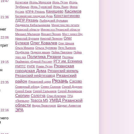
 19:47
Кочетков
Игорь Морозов
Игорь
Игорь Путин
Трубицын
Игорь Туровский
Игорь Яшин
Ирина
Касимов
Канищево
КПРФ Рязань
Кусова
Константиново
Касимовская городская Дума
 21:36
ЛДПР Рязань
Лыбедский бульвар
Людмила Кибальникова
Министерство печати
нег
Рязанской области
Минлесхоз Рязанской области
Михаил Малахов
Михаил Пронин
Мост через Оку
 22:06
Олег
Николай Булаев
Николай Пилюгин
Олег Ковалев
Булеков
Олег Шишов
трит
Ольга Чуляева
Ольга Мишина
Петр Пыленок
Подбелка
Поджоги машин
Пойма Павловки
Пойма
Политика Рязани
Поляны
трех рек
РГУ им. Есенина
Праймериз «Единой России»
 19:15
Рязанская
РМПТС
РНПК
Роман Путин
ин
городская Дума
Рязанский кремль
Рязанский
Рязанский нефтезавод
Рязань
район
Сасово
Рязанский цирк
 23:35
Северный обход
Семен Сазонов
Сергей Дудукин
ы
Сергей Ежов
Сергей Сальников
Сергей Филимонов
Скопин
Солотча
Спас-Клепики
ТРЦ
УМВД Рязанской
Трасса М5
«Премьер»
области
Шаукат Ахметов
Федор Провоторов
ЭРА
 22:16
тнего
м