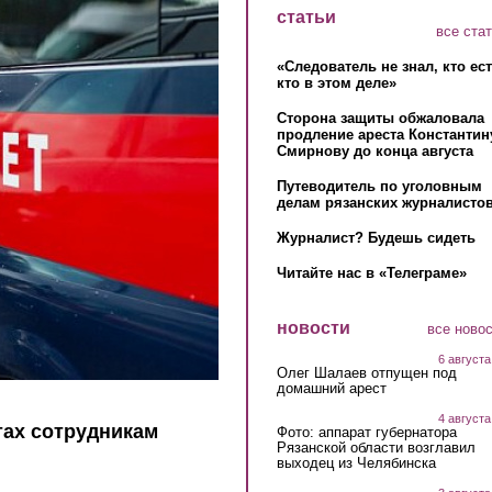
статьи
все ста
«Следователь не знал, кто ес
кто в этом деле»
Сторона защиты обжаловала
продление ареста Константин
Смирнову до конца августа
Путеводитель по уголовным
делам рязанских журналистов
Журналист? Будешь сидеть
Читайте нас в «Телеграме»
новости
все ново
6 августа
Олег Шалаев отпущен под
домашний арест
4 августа
тах сотрудникам
Фото: аппарат губернатора
Рязанской области возглавил
выходец из Челябинска