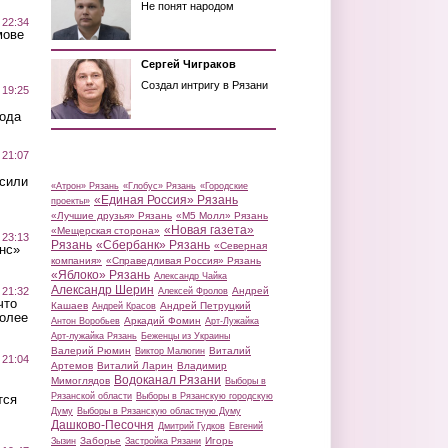
Не понят народом
 22:34
мове
Сергей Чиграков
Создал интригу в Рязани
 19:25
вода
 21:07
осили
«Атрон» Рязань
«Глобус» Рязань
«Городские
«Единая Россия» Рязань
проекты»
«Лучшие друзья» Рязань
«М5 Молл» Рязань
«Новая газета»
«Мещерская сторона»
 23:13
Рязань
«Сбербанк» Рязань
«Северная
нс»
компания»
«Справедливая Россия» Рязань
«Яблоко» Рязань
Александр Чайка
Александр Шерин
 21:32
Андрей
Алексей Фролов
что
Кашаев
Андрей Петруцкий
Андрей Красов
более
Аркадий Фомин
Антон Воробьев
Арт-Лужайка
Арт-лужайка Рязань
Беженцы из Украины
Валерий Рюмин
Виталий
Виктор Малюгин
 21:04
Артемов
Виталий Ларин
Владимир
Водоканал Рязани
Мимоглядов
Выборы в
Рязанской области
Выборы в Рязанскую городскую
тся
Думу
Выборы в Рязанскую областную Думу
Дашково-Песочня
Дмитрий Гудков
Евгений
Заборье
Игорь
Зызин
Застройка Рязани