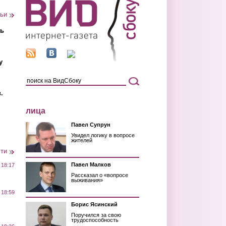
тьи
ть
у
.
лица
Павел Супрун
Увидел логику в вопросе
жителей
сти
Павел Малков
 18:17
Рассказал о «вопросе
выживания»
 18:59
Борис Ясинский
Поручился за свою
трудоспособность