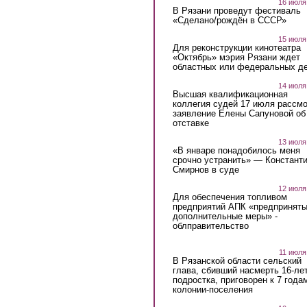
16 июля
В Рязани проведут фестиваль
«Сделано/рождён в СССР»
15 июля
Для реконструкции кинотеатра
«Октябрь» мэрия Рязани ждет
областных или федеральных де
14 июля
Высшая квалификационная
коллегия судей 17 июля рассмо
заявление Елены Сапуновой об
отставке
13 июля
«В январе понадобилось меня
срочно устранить» — Констант
Смирнов в суде
12 июля
Для обеспечения топливом
предприятий АПК «предпринят
дополнительные меры» -
облправительство
11 июля
В Рязанской области сельский
глава, сбивший насмерть 16-ле
подростка, приговорен к 7 года
колонии-поселения