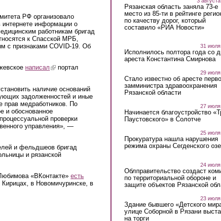
3 августа
Рязанская область заняла 73-е
место из 85-ти в рейтинге регио
митета РФ организовало
по качеству дорог, который
 интернете информации о
составило «РИА Новости»
едицинским работникам бригад
тносятся к Спасской МРБ,
м с признаками COVID-19. Об
31 июля
Исполнилось полтора года со д
ареста Константина Смирнова
Ижевское
написал
(link is external)
портал
29 июля
Стало известно об аресте перво
замминистра здравоохранения
установить наличие оснований
Рязанской области
вующих задолженностей и иные
е прав медработников. По
27 июля
ое и обоснованное
Начинается благоустройство «
 процессуальной проверки
Паустовского» в Солотче
твенного управления», —
25 июля
Прокуратура нашла нарушения
режима охраны Сегденского озе
елей и фельдшеов бригад
льницы и рязанской
24 июля
Облправительство создаст ком
 Любимова «ВКонтакте»
есть
по территориальной обороне и
Кирицах, в Новомичуринске, в
защите объектов Рязанской обл
23 июля
Здание бывшего «Детского мир
улице Соборной в Рязани выст
на торги