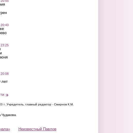
 20:55
ния
трен
 20:43
ке
оево
 23:25
ы
и
июня
 20:08
 лет
сти
20 г.
Учредитель, главный редактор - Смирнов К.М.
а Чудакова.
нала»
Неизвестный Павлов