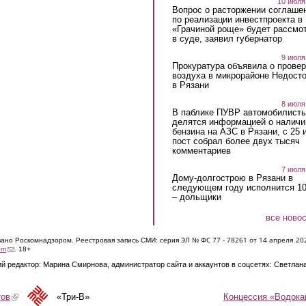
10 июля
Вопрос о расторжении соглаше
по реализации инвестпроекта в
«Грачиной роще» будет рассмо
в суде, заявил губернатор
9 июля
Прокуратура объявила о провер
воздуха в микрорайоне Недост
в Рязани
8 июля
В паблике ПУВР автомобилист
делятся информацией о наличи
бензина на АЗС в Рязани, с 25 
пост собрал более двух тысяч
комментариев
7 июля
Дому-долгострою в Рязани в
следующем году исполнится 10
– дольщики
все ново
ЭЛ № ФС 77 - 7826
1 от 14 апреля 20
овано Роскомнадзором. Реестровая запись СМИ: серия
(link sends e-mail)
om
. 18+
й редактор: Марина Смирнова, администратор сайта и аккаунтов в соцсетях: Светлан
Концессия «Водока
тов
(link is external)
«Три-В»