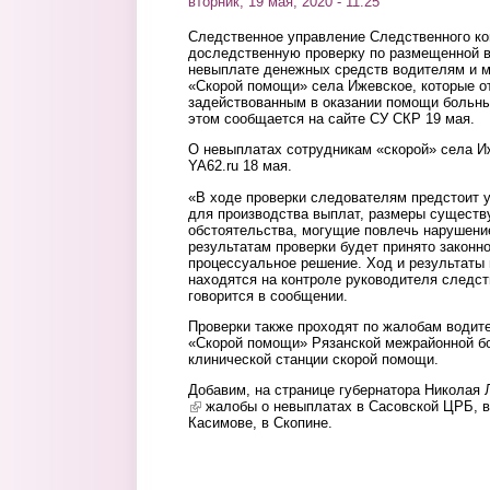
вторник, 19 мая, 2020 - 11:25
Следственное управление Следственного ко
доследственную проверку по размещенной в
невыплате денежных средств водителям и м
«Скорой помощи» села Ижевское, которые о
задействованным в оказании помощи больны
этом сообщается на сайте СУ СКР 19 мая.
О невыплатах сотрудникам «скорой» села 
YA62.ru 18 мая.
«В ходе проверки следователям предстоит 
для производства выплат, размеры сущест
обстоятельства, могущие повлечь нарушени
результатам проверки будет принято законн
процессуальное решение. Ход и результаты
находятся на контроле руководителя следс
говорится в сообщении.
Проверки также проходят по жалобам водит
«Скорой помощи» Рязанской межрайонной бо
клинической станции скорой помощи.
Добавим, на странице губернатора Николая
(link is external)
жалобы о невыплатах в Сасовской ЦРБ, в 
Касимове, в Скопине.