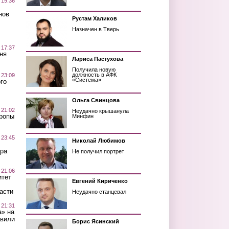
 19:36
нов
Рустам Халиков
Назначен в Тверь
 17:37
ня
Лариса Пастухова
Получила новую
должность в АФК
 23:09
«Система»
го
Ольга Свинцова
 21:02
Неудачно крышанула
Тропы
Минфин
 23:45
Николай Любимов
ра
Не получил портрет
 21:06
итет
Евгений Кириченко
асти
Неудачно станцевал
 21:31
а» на
авили
Борис Ясинский