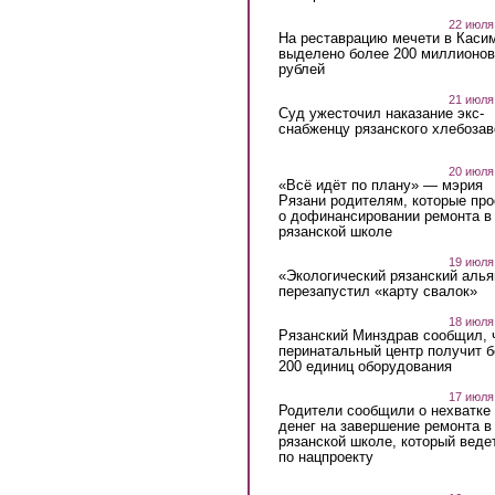
22 июля
На реставрацию мечети в Каси
выделено более 200 миллионов
рублей
21 июля
Суд ужесточил наказание экс-
снабженцу рязанского хлебоза
20 июля
«Всё идёт по плану» — мэрия
Рязани родителям, которые пр
о дофинансировании ремонта в
рязанской школе
19 июля
«Экологический рязанский алья
перезапустил «карту свалок»
18 июля
Рязанский Минздрав сообщил, 
перинатальный центр получит 
200 единиц оборудования
17 июля
Родители сообщили о нехватке
денег на завершение ремонта в
рязанской школе, который веде
по нацпроекту