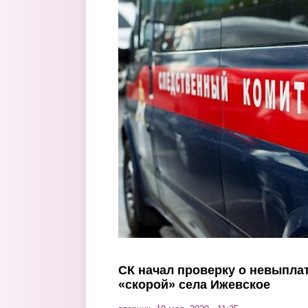
Перейти к основному содержанию
СК начал проверку о невыпла
«скорой» села Ижевское