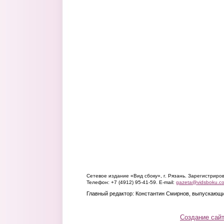
Сетевое издание «Вид сбоку», г. Рязань. Зарегистрир
Телефон: +7 (4912) 95-41-59. E-mail:
gazeta@vidsboku.c
Главный редактор: Константин Смирнов, выпускающи
Создание сай