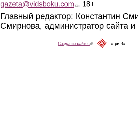
gazeta@vidsboku.com
(link sends e-mail)
. 18+
Главный редактор: Константин См
Смирнова, администратор сайта и 
Создание сайтов
(link is external)
«Три-В»