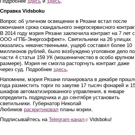
Подробнее
здесь
и
здесь
.
Справка Vidsboku
Вопрос об уличном освещении в Рязани встал после
окончания срока скандального энергосервисного контрак
В 2014 году мэрия Рязани заключила контракт на 7 лет с
ООО «ГПБ-Энергоэффект». Светильники на 26 улицах
оказались некачественными, ущерб составил более 10
миллионов рублей, было возбуждено уголовное дело по
части 4 статьи 159 УК (мошенничество в особо крупном
размере). Мэрия не смогла расторгнуть контракт даже
через суд. Подробнее
здесь
.
Напомним, мэрия Рязани планировала в декабре прошл
года разместить торги по закупке 17 тысяч фонарей и 1
шкафов автоматизированного управления, в январе
определить подрядчика и до сентября установить
светильники. Губернатор Николай
Любимов
раскритиковал
планы мэрии.
Подписывайтесь на
Telegram-канал
(link is external)
Vidsboku!