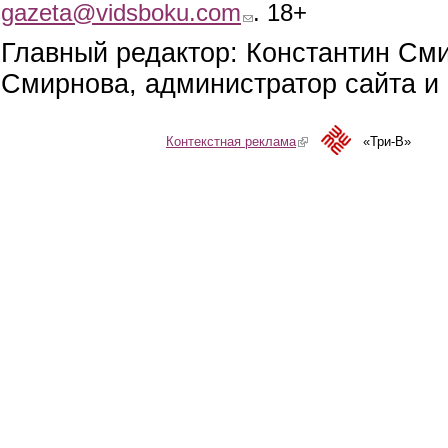
gazeta@vidsboku.com
(link sends e-mail)
. 18+
Главный редактор: Константин См
Смирнова, администратор сайта и 
Контекстная реклама
(link is external)
«Три-В»