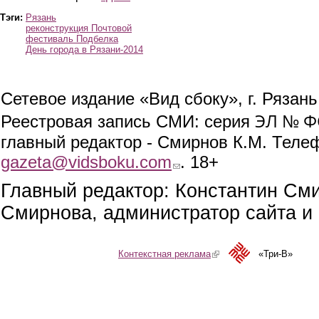
Тэги:
Рязань
реконструкция Почтовой
фестиваль Подбелка
День города в Рязани-2014
Сетевое издание «Вид сбоку», г. Рязан
ЭЛ № ФС
Реестровая запись СМИ: серия
главный редактор - Смирнов К.М. Телефо
gazeta@vidsboku.com
(link sends e-mail)
. 18+
Главный редактор: Константин См
Смирнова, администратор сайта и 
Контекстная реклама
(link is external)
«Три-В»