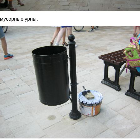
мусорные урны,
img_2944.jpg