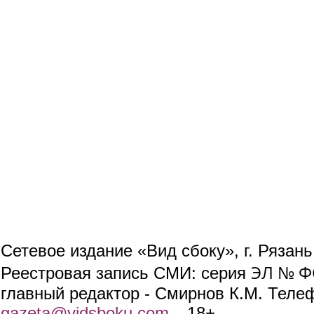
Сетевое издание «Вид сбоку», г. Рязан
ЭЛ № ФС
Реестровая запись СМИ: серия
главный редактор - Смирнов К.М. Телефо
gazeta@vidsboku.com
(link sends e-mail)
. 18+