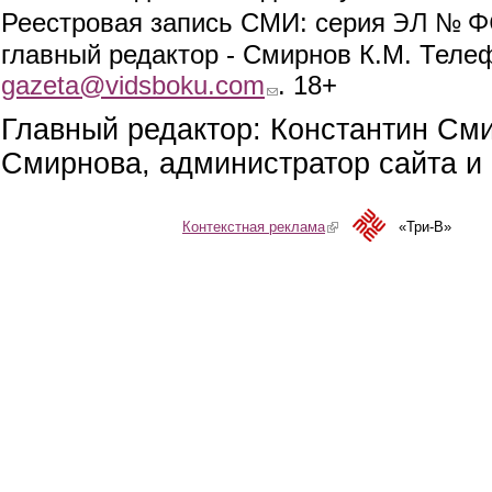
ЭЛ № ФС
Реестровая запись СМИ: серия
главный редактор - Смирнов К.М. Телефо
gazeta@vidsboku.com
(link sends e-mail)
. 18+
Главный редактор: Константин См
Смирнова, администратор сайта и 
Контекстная реклама
(link is external)
«Три-В»