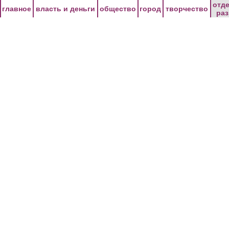
Перейти к основному содержанию
отд
главное
власть и деньги
общество
город
творчество
ра