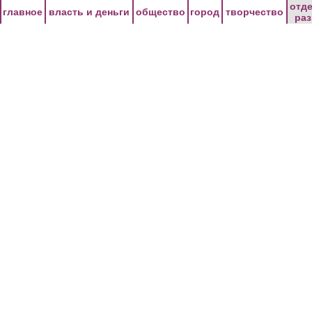
Перейти к основному содержанию
отд
главное
власть и деньги
общество
город
творчество
ра