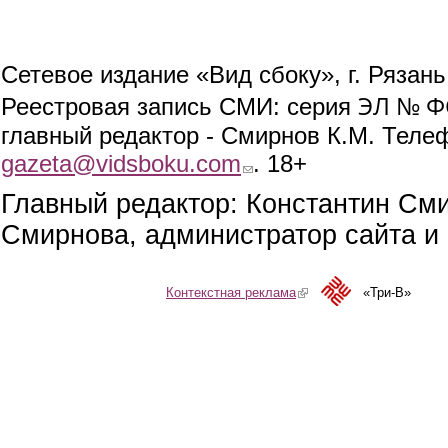
Сетевое издание «Вид сбоку», г. Рязан
ЭЛ № ФС
Реестровая запись СМИ: серия
главный редактор - Смирнов К.М. Телефо
gazeta@vidsboku.com
(link sends e-mail)
. 18+
Главный редактор: Константин См
Смирнова, администратор сайта и 
Контекстная реклама
(link is external)
«Три-В»