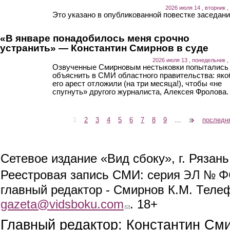
2026 июля 14 , вторник ,
Это указано в опубликованной повестке заседани
«В январе понадобилось меня срочно
устранить» — Константин Смирнов в суде
2026 июля 13 , понедельник ,
Озвученные Смирновым нестыковки попытались
объяснить в СМИ областного правительства: як
его арест отложили (на три месяца!), чтобы «не
спугнуть» другого журналиста, Алексея Фролова.
1
2
3
4
5
6
7
8
9
…
следующая ›
последн
Страницы
Сетевое издание «Вид сбоку», г. Рязан
ЭЛ № ФС
Реестровая запись СМИ: серия
главный редактор - Смирнов К.М. Телефо
gazeta@vidsboku.com
(link sends e-mail)
. 18+
Главный редактор: Константин См