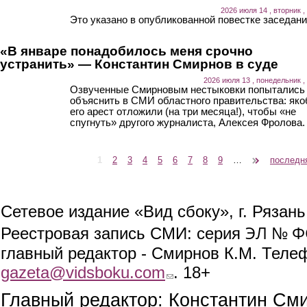
2026 июля 14 , вторник ,
Это указано в опубликованной повестке заседани
«В январе понадобилось меня срочно
устранить» — Константин Смирнов в суде
2026 июля 13 , понедельник ,
Озвученные Смирновым нестыковки попытались
объяснить в СМИ областного правительства: як
его арест отложили (на три месяца!), чтобы «не
спугнуть» другого журналиста, Алексея Фролова.
1
2
3
4
5
6
7
8
9
…
следующая ›
последн
Страницы
Сетевое издание «Вид сбоку», г. Рязан
ЭЛ № ФС
Реестровая запись СМИ: серия
главный редактор - Смирнов К.М. Телефо
gazeta@vidsboku.com
(link sends e-mail)
. 18+
Главный редактор: Константин См