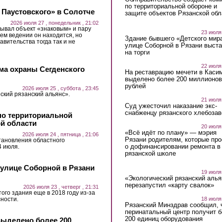
по территориальной обороне и
 Паустовского» в Солотче
защите объектов Рязанской обл
2026 июля 27 , понедельник , 21:02
ывал объект «знаковым» и пару
23 июля
ьем ведении он находится, но
Здание бывшего «Детского мир
авительства тогда так и не
улице Соборной в Рязани выст
на торги
22 июля
ма охраны Сегденского
На реставрацию мечети в Каси
выделено более 200 миллионов
рублей
2026 июля 25 , суббота , 23:45
ский рязанский альянс».
21 июля
Суд ужесточил наказание экс-
снабженцу рязанского хлебоза
по территориальной
ой области
20 июля
«Всё идёт по плану» — мэрия
2026 июля 24 , пятница , 21:06
Рязани родителям, которые пр
тановления областного
о дофинансировании ремонта в
4 июля.
рязанской школе
 улице Соборной в Рязани
19 июля
«Экологический рязанский алья
перезапустил «карту свалок»
2026 июля 23 , четверг , 21:31
ого здания еще в 2018 году из-за
ности.
18 июля
Рязанский Минздрав сообщил, 
перинатальный центр получит 
200 единиц оборудования
выделено более 200