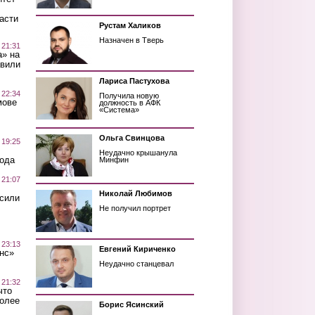
асти
Рустам Халиков
Назначен в Тверь
 21:31
а» на
авили
Лариса Пастухова
 22:34
Получила новую
мове
должность в АФК
«Система»
Ольга Свинцова
 19:25
Неудачно крышанула
вода
Минфин
 21:07
Николай Любимов
осили
Не получил портрет
 23:13
Евгений Кириченко
нс»
Неудачно станцевал
 21:32
что
более
Борис Ясинский