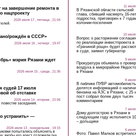
11 июля
 на завершение ремонта в
В Рязанской области сельский
о нацпроекту
глава, сбивший насмерть 16-ле
подростка, приговорен к 7 года
2026 июля 17 , пятница , 21:04
колонии-поселения
телей.
10 июля
лано/рождён в СССР»
Вопрос о расторжении соглаше
по реализации инвестпроекта в
2026 июля 16 , четверг , 19:47
«Грачиной роще» будет рассмо
в суде, заявил губернатор
ябрь» мэрия Рязани ждет
9 июля
Прокуратура объявила о провер
воздуха в микрорайоне Недост
в Рязани
2026 июля 15 , среда , 21:36
8 июля
В паблике ПУВР автомобилист
 судей 17 июля
делятся информацией о наличи
бензина на АЗС в Рязани, с 25 
вой об отставке
пост собрал более двух тысяч
2026 июля 14 , вторник , 22:06
комментариев
 повестке заседания.
7 июля
Дому-долгострою в Рязани в
о устранить» —
следующем году исполнится 10
– дольщики
2026 июля 13 , понедельник , 19:15
6 июля
ковки попытались объяснить в
Фото: Павел Малков встретился
а: якобы его арест отложили (на