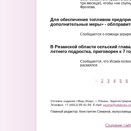
три месяца!), чтобы «не спугн
Фролова.
Для обеспечения топливом предпри
дополнительные меры» - облправит
Сообщается о помощи агрария
В Рязанской области сельский глава
летнего подростка, приговорен к 7 
Сообщается, что Исаев полно
раскаялся.
1
2
3
4
5
6
Страницы
Сетевое издание «Вид сбоку», г. Рязань. Зарегистрир
Телефон: +7 (4912) 95-41-59. E-mail:
gazeta@vidsboku.c
Главный редактор: Константин Смирнов, выпускающи
Создание сай