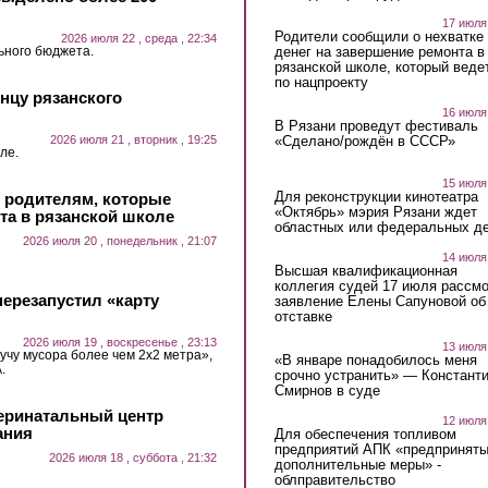
17 июля
Родители сообщили о нехватке
2026 июля 22 , среда , 22:34
ьного бюджета.
денег на завершение ремонта в
рязанской школе, который веде
по нацпроекту
нцу рязанского
16 июля
В Рязани проведут фестиваль
2026 июля 21 , вторник , 19:25
«Сделано/рождён в СССР»
ле.
15 июля
Для реконструкции кинотеатра
и родителям, которые
«Октябрь» мэрия Рязани ждет
та в рязанской школе
областных или федеральных де
2026 июля 20 , понедельник , 21:07
14 июля
Высшая квалификационная
коллегия судей 17 июля рассмо
ерезапустил «карту
заявление Елены Сапуновой об
отставке
2026 июля 19 , воскресенье , 23:13
13 июля
учу мусора более чем 2х2 метра»,
«В январе понадобилось меня
.
срочно устранить» — Констант
Смирнов в суде
еринатальный центр
12 июля
ания
Для обеспечения топливом
предприятий АПК «предпринят
2026 июля 18 , суббота , 21:32
дополнительные меры» -
облправительство