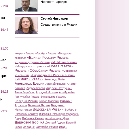
Не понят народом
 21:04
тся
Сергей Чиграков
Создал интригу в Рязани
 19:47
 21:36
«Атрон» Рязань
«Глобус» Рязань
«Городские
«Единая Россия» Рязань
проекты»
нег
«Лучшие друзья» Рязань
«М5 Молл» Рязань
«Новая газета»
«Мещерская сторона»
 22:06
Рязань
«Сбербанк» Рязань
«Северная
трит
компания»
«Справедливая Россия» Рязань
«Яблоко» Рязань
Александр Чайка
Александр Шерин
Андрей
Алексей Фролов
Кашаев
Андрей Петруцкий
Андрей Красов
 19:15
Аркадий Фомин
Антон Воробьев
Арт-Лужайка
Арт-лужайка Рязань
Беженцы из Украины
ин
Валерий Рюмин
Виталий
Виктор Малюгин
Артемов
Виталий Ларин
Владимир
Водоканал Рязани
Мимоглядов
Выборы в
 23:35
Рязанской области
Выборы в Рязанскую городскую
ы
Думу
Выборы в Рязанскую областную Думу
Дашково-Песочня
Дмитрий Гудков
Евгений
Заборье
Игорь
Зызин
Застройка Рязани