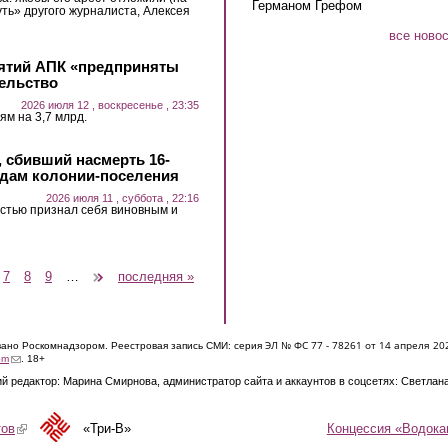
Германом Грефом
уть» другого журналиста, Алексея
все ново
ятий АПК «предприняты
ельство
2026 июля 12 , воскресенье , 23:35
м на 3,7 млрд.
, сбивший насмерть 16-
годам колонии-поселения
2026 июля 11 , суббота , 22:16
стью признал себя виновным и
7
8
9
…
следующая ›
последняя »
ЭЛ № ФС 77 - 7826
1 от 14 апреля 20
овано Роскомнадзором. Реестровая запись СМИ: серия
(link sends e-mail)
om
. 18+
й редактор: Марина Смирнова, администратор сайта и аккаунтов в соцсетях: Светлан
Концессия «Водока
тов
(link is external)
«Три-В»