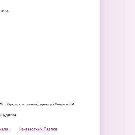
сти
20 г.
Учредитель, главный редактор - Смирнов К.М.
а Чудакова.
нала»
Неизвестный Павлов