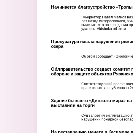
Начинается благоустройство «Тропы
Губернатор Павел Малков наз
лет назад интересовался, в ч
выяснить это на заседании пр
удалось. Vidsboku об этом...
Прокуратура нашла нарушения режи
озера
Об этом сообщает «Экологиче
Облправительство создаст комитет 
обороне и защите объектов Рязанск
Соответствующий проект пос
правительства опубликован 2
Здание бывшего «Детского мира» на
выставили на торги
Суд запретил эксплуатацию эт
нарушений пожарной безопас
На реставрацию мечети в Касимове 