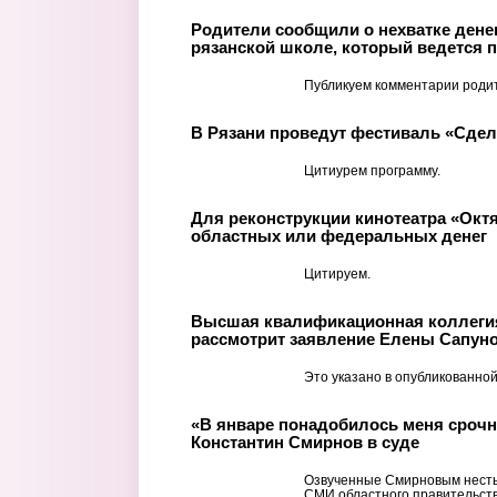
Родители сообщили о нехватке денег
рязанской школе, который ведется п
Публикуем комментарии роди
В Рязани проведут фестиваль «Сде
Цитиурем программу.
Для реконструкции кинотеатра «Окт
областных или федеральных денег
Цитируем.
Высшая квалификационная коллегия
рассмотрит заявление Елены Сапуно
Это указано в опубликованной
«В январе понадобилось меня срочн
Константин Смирнов в суде
Озвученные Смирновым несты
СМИ областного правительств