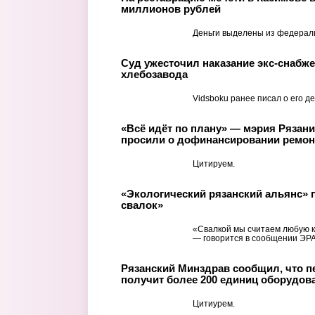
миллионов рублей
Деньги выделены из федерал
Суд ужесточил наказание экс-снабже
хлебозавода
Vidsboku ранее писал о его де
«Всё идёт по плану» — мэрия Рязан
просили о дофинансировании ремон
Цитируем.
«Экологический рязанский альянс» п
свалок»
«Свалкой мы считаем любую к
— говорится в сообщении ЭРА
Рязанский Минздрав сообщил, что п
получит более 200 единиц оборудов
Цитиурем.