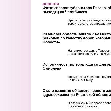
Перейти к основному содержанию
новости
Фото: аппарат губернатора Рязанско
выходец из Челябинска
Предыдущий руководитель ап
территориальное управление
Рязанская область заняла 73-е место 
регионов по качеству дорог, которы
Новости»
Например, соседние Тульская
показателю на 40-м и 18-м ме
Исполнилось полтора года со дня ар
Смирнова
Несмотря на давление, с мом
не признает вину.
Стало известно об аресте первого з
здравоохранения Рязанской области
В рязанском Минздраве прово
служебная проверка.