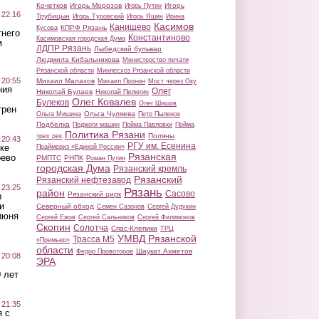
Кочетков
Игорь Морозов
Игорь
Игорь Путин
 22:16
Трубицын
Игорь Туровский
Игорь Яшин
Ирина
Касимов
Канищево
КПРФ Рязань
Кусова
тнего
Константиново
Касимовская городская Дума
м
ЛДПР Рязань
Лыбедский бульвар
Людмила Кибальникова
Министерство печати
Рязанской области
Минлесхоз Рязанской области
 20:55
Михаил Малахов
Михаил Пронин
Мост через Оку
ния
Олег
Николай Булаев
Николай Пилюгин
Олег Ковалев
Булеков
Олег Шишов
трен
Ольга Чуляева
Ольга Мишина
Петр Пыленок
Подбелка
Поджоги машин
Пойма Павловки
Пойма
Политика Рязани
Поляны
трех рек
 20:43
РГУ им. Есенина
ке
Праймериз «Единой России»
Рязанская
оево
РМПТС
РНПК
Роман Путин
городская Дума
Рязанский кремль
Рязанский
Рязанский нефтезавод
 23:25
Рязань
район
Сасово
Рязанский цирк
ы
и
Северный обход
Семен Сазонов
Сергей Дудукин
июня
Сергей Ежов
Сергей Сальников
Сергей Филимонов
Скопин
Солотча
Спас-Клепики
ТРЦ
УМВД Рязанской
Трасса М5
«Премьер»
области
Шаукат Ахметов
Федор Провоторов
 20:08
ЭРА
 лет
 21:35
 с