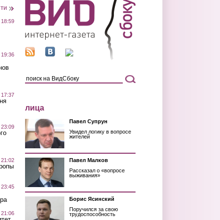
сти
 18:59
 19:36
нов
 17:37
ня
лица
Павел Супрун
 23:09
Увидел логику в вопросе
го
жителей
 21:02
Павел Малков
Тропы
Рассказал о «вопросе
выживания»
 23:45
ра
Борис Ясинский
Поручился за свою
 21:06
трудоспособность
итет