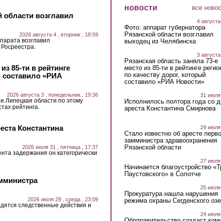
новости
все ново
й области возглавил
4 августа
Фото: аппарат губернатора
Рязанской области возглавил
2026 августа 4 , вторник , 18:59
парата возглавил
выходец из Челябинска
 Росреестра.
3 августа
Рязанская область заняла 73-е
из 85-ти в рейтинге
место из 85-ти в рейтинге регио
по качеству дорог, который
й составило «РИА
составило «РИА Новости»
2026 августа 3 , понедельник , 19:36
31 июля
 и Липецкая области по этому
Исполнилось полтора года со д
стах рейтинга.
ареста Константина Смирнова
еста Константина
29 июля
Стало известно об аресте перво
замминистра здравоохранения
Рязанской области
2026 июля 31 , пятница , 17:37
ента задержания он категорически
27 июля
Начинается благоустройство «
Паустовского» в Солотче
амминистра
25 июля
Прокуратура нашла нарушения
2026 июля 29 , среда , 23:09
режима охраны Сегденского озе
дятся следственные действия и
24 июля
Облправительство создаст ком