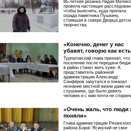
85-летняя рязанка Лидия Мелих
провела настоящее расследован
чтобы выяснить, куда пропала
ограда памятника Пушкину,
стоявшая в сквере Дворца детск
творчества.
«Конечно, денег у нас
убавят, говорю как ест
Турлатовский глава признал, что
поселение после передачи бюдж
в район станет жить хуже. А
представитель районной
администрации Александр
Санфёров запутался и показал
незнание местной жизни даже на
слушаниях, где было девять
человек и с ним почти не спорили
«Очень жаль, что люди 
поняли»
Глава администрации Рязанског
района Борис Ясинский не смог