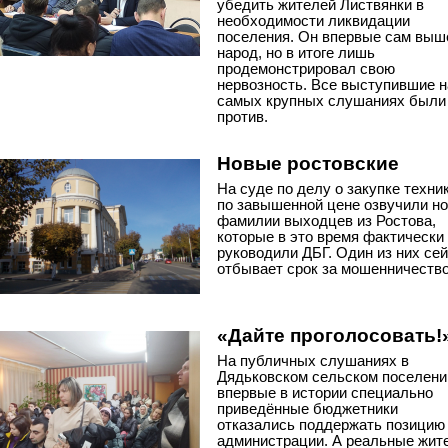
убедить жителей Листвянки в
необходимости ликвидации
поселения. Он впервые сам выш
народ, но в итоге лишь
продемонстрировал свою
нервозность. Все выступившие н
самых крупных слушаниях были
против.
Новые ростовские
На суде по делу о закупке техни
по завышенной цене озвучили н
фамилии выходцев из Ростова,
которые в это время фактически
руководили ДБГ. Один из них се
отбывает срок за мошенничество
«Дайте проголосовать!
На публичных слушаниях в
Дядьковском сельском поселени
впервые в истории специально
приведённые бюджетники
отказались поддержать позицию
администрации. А реальные жит