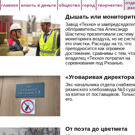
Перейти к основному содержанию
отд
главное
власть и деньги
общество
город
творчество
ра
Дышать или мониторит
Завод «Техно» и зампредседате
облправительства Александр
Шаститко презентовали систему
мониторинга воздуха, но не сист
его очистки. Расходы на то, что
преподносится как огромное
достижение, сравнимы с тем, что
владелец «Техно» потратил на
соревнования под Рязанью.
«Уговаривая директора
Экс-начальника отдела снабжен
рязанского хлебозавода №3 суд
за взятки от поставщиков. Тольк
его.
От поэта до цветмета