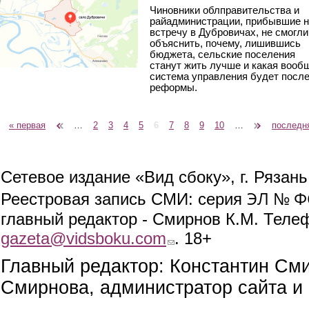
Чиновники облправительства и
райадминистрации, прибывшие 
встречу в Дубровичах, не смогли
объяснить, почему, лишившись
бюджета, сельские поселения
станут жить лучше и какая вооб
система управления будет посл
реформы.
« первая
‹ предыдущая
…
2
3
4
5
6
7
8
9
10
…
следующая ›
последн
Страницы
Сетевое издание «Вид сбоку», г. Рязан
ЭЛ № ФС
Реестровая запись СМИ: серия
главный редактор - Смирнов К.М. Телефо
gazeta@vidsboku.com
(link sends e-mail)
. 18+
Главный редактор: Константин См
Смирнова, администратор сайта и 