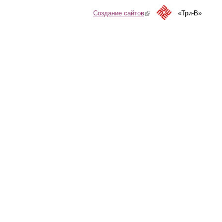
Создание сайтов
(link is external)
«Три-В»