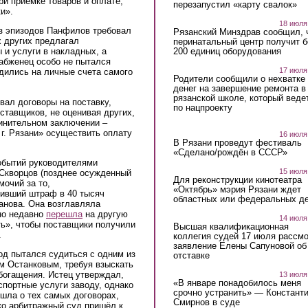
ри приемке товаров и оплате,
перезапустил «карту свалок»
и».
18 июля
из эпизодов Панфилов требовал
Рязанский Минздрав сообщил, 
х других предлагал
перинатальный центр получит 
200 единиц оборудования
 и услуги в накладных, а
набженец особо не пытался
17 июля
дились на личные счета самого
Родители сообщили о нехватке
денег на завершение ремонта в
рязанской школе, который веде
вал договоры на поставку,
по нацпроекту
ставщиков, не оценивая других,
винительном заключении –
г. Рязани» осуществить оплату
16 июля
В Рязани проведут фестиваль
«Сделано/рождён в СССР»
обытий руководителями
15 июля
Скворцов (позднее осужденный
Для реконструкции кинотеатра
очий за то,
«Октябрь» мэрия Рязани ждет
чивший штраф в 40 тысяч
областных или федеральных де
анова. Она возглавляла
но недавно
перешла
на другую
14 июля
ть», чтобы поставщики получили
Высшая квалификационная
.
коллегия судей 17 июля рассмо
заявление Елены Сапуновой об
од пытался судиться с одним из
отставке
м Останковым, требуя взыскать
обогащения. Истец утверждал,
13 июля
«В январе понадобилось меня
спортные услуги заводу, однако
срочно устранить» — Констант
 шла о тех самых договорах,
Смирнов в суде
о арбитражный суд пришёл к