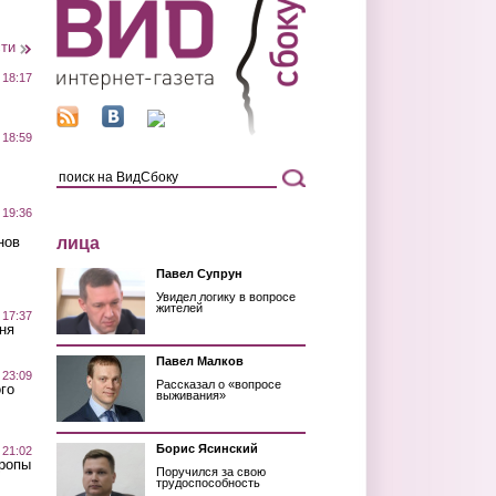
сти
 18:17
 18:59
 19:36
лица
нов
Павел Супрун
Увидел логику в вопросе
жителей
 17:37
ня
Павел Малков
 23:09
Рассказал о «вопросе
го
выживания»
Борис Ясинский
 21:02
Тропы
Поручился за свою
трудоспособность