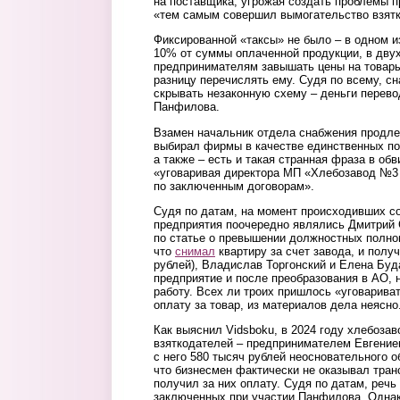
на поставщика, угрожая создать проблемы п
«тем самым совершил вымогательство взятк
Фиксированной «таксы» не было – в одном 
10% от суммы оплаченной продукции, в дву
предпринимателям завышать цены на товары
разницу перечислять ему. Судя по всему, с
скрывать незаконную схему – деньги перево
Панфилова.
Взамен начальник отдела снабжения продле
выбирал фирмы в качестве единственных по
а также – есть и такая странная фраза в об
«уговаривая директора МП «Хлебозавод №3 
по заключенным договорам».
Судя по датам, на момент происходивших с
предприятия поочередно являлись Дмитрий 
по статье о превышении должностных полном
что
снимал
квартиру за счет завода, и полу
рублей), Владислав Торгонский и Елена Буд
предприятие и после преобразования в АО, 
работу. Всех ли троих пришлось «уговарива
оплату за товар, из материалов дела неясно
Как выяснил Vidsboku, в 2024 году хлебозав
взяткодателей – предпринимателем Евгение
с него 580 тысяч рублей неосновательного 
что бизнесмен фактически не оказывал тран
получил за них оплату. Судя по датам, речь
заключенных при участии Панфилова. Однак