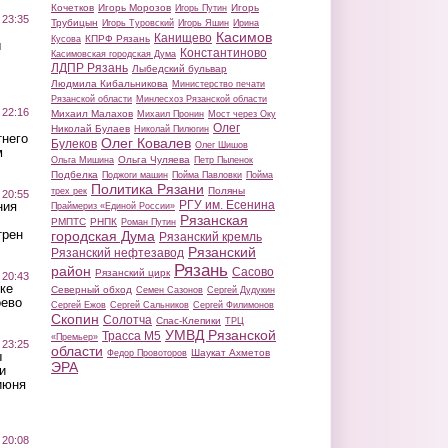
Кочетков
Игорь Морозов
Игорь
Игорь Путин
 23:35
Трубицын
Игорь Туровский
Игорь Яшин
Ирина
Касимов
Канищево
КПРФ Рязань
Кусова
ы
Константиново
Касимовская городская Дума
ЛДПР Рязань
Лыбедский бульвар
Людмила Кибальникова
Министерство печати
Рязанской области
Минлесхоз Рязанской области
 22:16
Михаил Малахов
Михаил Пронин
Мост через Оку
Олег
Николай Булаев
Николай Пилюгин
тнего
Олег Ковалев
Булеков
Олег Шишов
м
Ольга Чуляева
Ольга Мишина
Петр Пыленок
Подбелка
Поджоги машин
Пойма Павловки
Пойма
Политика Рязани
Поляны
трех рек
 20:55
РГУ им. Есенина
ния
Праймериз «Единой России»
Рязанская
РМПТС
РНПК
Роман Путин
трен
городская Дума
Рязанский кремль
Рязанский
Рязанский нефтезавод
Рязань
район
Сасово
Рязанский цирк
 20:43
ке
Северный обход
Семен Сазонов
Сергей Дудукин
оево
Сергей Ежов
Сергей Сальников
Сергей Филимонов
Скопин
Солотча
Спас-Клепики
ТРЦ
УМВД Рязанской
Трасса М5
«Премьер»
 23:25
области
Шаукат Ахметов
Федор Провоторов
ы
ЭРА
и
июня
 20:08