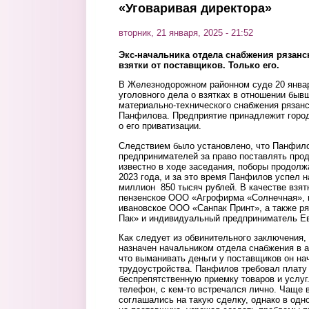
«Уговаривая директора»
вторник, 21 января, 2025 - 21:52
Экс-начальника отдела снабжения рязанс
взятки от поставщиков. Только его.
В Железнодорожном районном суде 20 янва
уголовного дела о взятках в отношении быв
материально-технического снабжения рязан
Панфилова. Предприятие принадлежит город
о его приватизации.
Следствием было установлено, что Панфило
предпринимателей за право поставлять прод
известно в ходе заседания, поборы продолж
2023 года, и за это время Панфилов успел 
миллион 850 тысяч рублей. В качестве взя
пензенское ООО «Агрофирма «Солнечная», 
ивановское ООО «Санпак Принт», а также р
Пак» и индивидуальный предприниматель Ев
Как следует из обвинительного заключения
назначен начальником отдела снабжения в а
что выманивать деньги у поставщиков он на
трудоустройства. Панфилов требовал плату 
беспрепятственную приемку товаров и услуг
телефон, с кем-то встречался лично. Чаще 
соглашались на такую сделку, однако в од