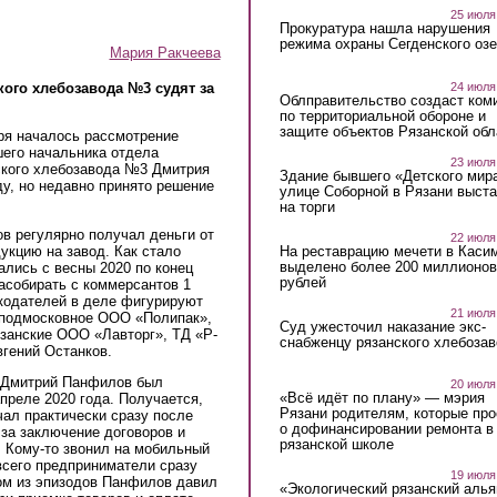
25 июля
Прокуратура нашла нарушения
режима охраны Сегденского озе
Мария Ракчеева
24 июля
кого хлебозавода №3 судят за
Облправительство создаст ком
по территориальной обороне и
защите объектов Рязанской обл
ря началось рассмотрение
шего начальника отдела
23 июля
ского хлебозавода №3 Дмитрия
Здание бывшего «Детского мир
у, но недавно принято решение
улице Соборной в Рязани выст
на торги
в регулярно получал деньги от
22 июля
На реставрацию мечети в Каси
укцию на завод. Как стало
выделено более 200 миллионов
ались с весны 2020 по конец
рублей
насобирать с коммерсантов 1
ткодателей в деле фигурируют
21 июля
подмосковное ООО «Полипак»,
Суд ужесточил наказание экс-
язанские ООО «Лавторг», ТД «Р-
снабженцу рязанского хлебоза
гений Останков.
, Дмитрий Панфилов был
20 июля
«Всё идёт по плану» — мэрия
преле 2020 года. Получается,
Рязани родителям, которые пр
чал практически сразу после
о дофинансировании ремонта в
за заключение договоров и
рязанской школе
. Кому-то звонил на мобильный
всего предприниматели сразу
19 июля
ном из эпизодов Панфилов давил
«Экологический рязанский алья