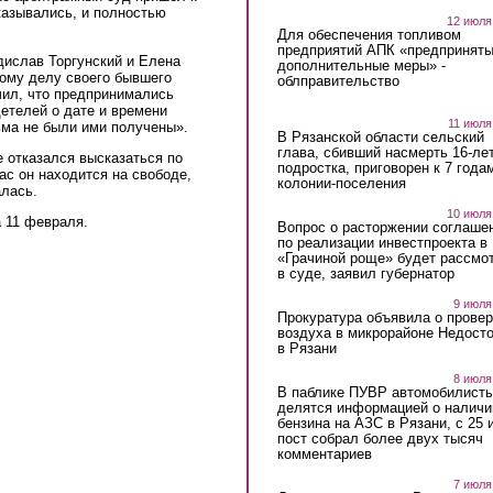
казывались, и полностью
12 июля
Для обеспечения топливом
предприятий АПК «предпринят
ислав Торгунский и Елена
дополнительные меры» -
ому делу своего бывшего
облправительство
чил, что предпринимались
детелей о дате и времени
11 июля
ьма не были ими получены».
В Рязанской области сельский
глава, сбивший насмерть 16-ле
 отказался высказаться по
подростка, приговорен к 7 года
с он находится на свободе,
колонии-поселения
алась.
10 июля
 11 февраля.
Вопрос о расторжении соглаше
по реализации инвестпроекта в
«Грачиной роще» будет рассмо
в суде, заявил губернатор
9 июля
Прокуратура объявила о провер
воздуха в микрорайоне Недост
в Рязани
8 июля
В паблике ПУВР автомобилист
делятся информацией о наличи
бензина на АЗС в Рязани, с 25 
пост собрал более двух тысяч
комментариев
7 июля