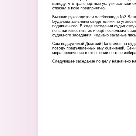
выводу, что транспортные услуги все-таки о
отказал в иске предприятию.
Бывшие руководители хлебозавода №3 Влад
Буданова заявлены свидетелями по уголовн
подчиненного. В ходе заседания судья озву
попытки известить их и ещё нескольких сви
судебного заседания, «однако заказные пис
Сам подсудимый Дмитрий Панфилов на суде
поводу предъявленных ему обвинений. Сейча
мера пресечения в отношении него не избир
Следующее заседание по делу назначено на