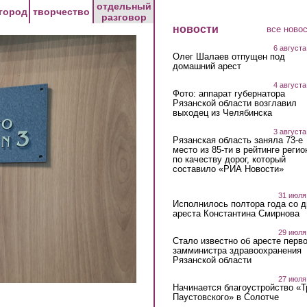
отдельный
город
творчество
разговор
новости
все ново
6 августа
Олег Шалаев отпущен под
домашний арест
4 августа
Фото: аппарат губернатора
Рязанской области возглавил
выходец из Челябинска
3 августа
Рязанская область заняла 73-е
место из 85-ти в рейтинге регио
по качеству дорог, который
составило «РИА Новости»
31 июля
Исполнилось полтора года со д
ареста Константина Смирнова
29 июля
Стало известно об аресте перво
замминистра здравоохранения
Рязанской области
27 июля
Начинается благоустройство «
Паустовского» в Солотче