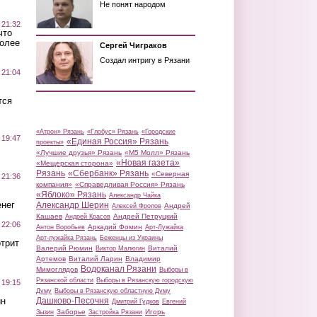
Не понят народом
 21:32
что
более
Сергей Чиграков
Создал интригу в Рязани
 21:04
тся
«Атрон» Рязань
«Глобус» Рязань
«Городские
 19:47
«Единая Россия» Рязань
проекты»
«Лучшие друзья» Рязань
«М5 Молл» Рязань
«Новая газета»
«Мещерская сторона»
Рязань
«Сбербанк» Рязань
«Северная
 21:36
компания»
«Справедливая Россия» Рязань
«Яблоко» Рязань
Александр Чайка
нег
Александр Шерин
Андрей
Алексей Фролов
Кашаев
Андрей Петруцкий
Андрей Красов
 22:06
Аркадий Фомин
Антон Воробьев
Арт-Лужайка
Арт-лужайка Рязань
Беженцы из Украины
трит
Валерий Рюмин
Виталий
Виктор Малюгин
Артемов
Виталий Ларин
Владимир
Водоканал Рязани
Мимоглядов
Выборы в
Рязанской области
Выборы в Рязанскую городскую
 19:15
Думу
Выборы в Рязанскую областную Думу
ин
Дашково-Песочня
Дмитрий Гудков
Евгений
Заборье
Игорь
Зызин
Застройка Рязани