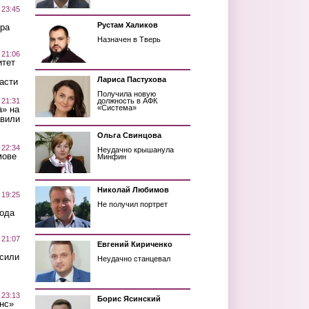
 23:45
Рустам Халиков
ра
Назначен в Тверь
 21:06
итет
Лариса Пастухова
асти
Получила новую
 21:31
должность в АФК
«Система»
а» на
авили
Ольга Свинцова
 22:34
Неудачно крышанула
мове
Минфин
Николай Любимов
 19:25
Не получил портрет
вода
 21:07
Евгений Кириченко
осили
Неудачно станцевал
 23:13
Борис Ясинский
нс»