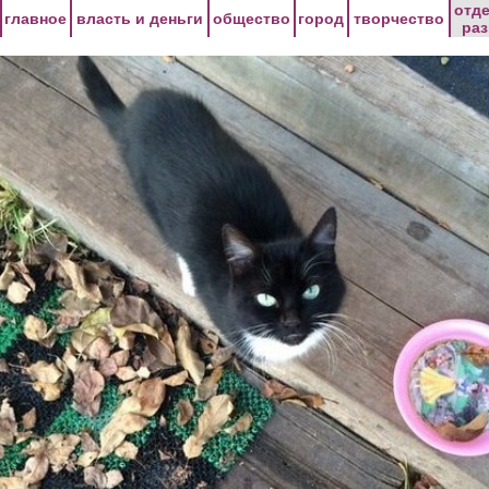
Перейти к основному содержанию
отд
главное
власть и деньги
общество
город
творчество
ра