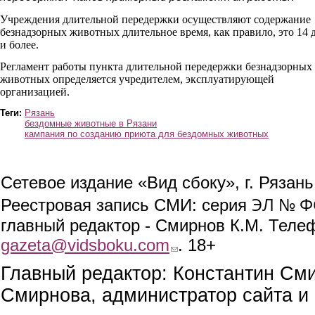
Учреждения длительной передержки осуществляют содержание
безнадзорных животных длительное время, как правило, это 14 
и более.
Регламент работы пункта длительной передержки безнадзорных
животных определяется учредителем, эксплуатирующей
организацией.
Теги:
Рязань
бездомные животные в Рязани
кампания по созданию приюта для бездомных животных
Сетевое издание «Вид сбоку», г. Рязан
ЭЛ № ФС
Реестровая запись СМИ: серия
главный редактор - Смирнов К.М. Телефо
gazeta@vidsboku.com
(link sends e-mail)
. 18+
Главный редактор: Константин См
Смирнова, администратор сайта и 