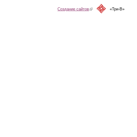
Создание сайтов
(link is external)
«Три-В»