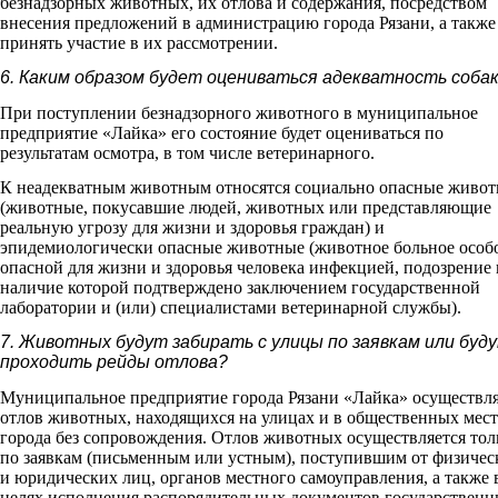
безнадзорных животных, их отлова и содержания, посредством
внесения предложений в администрацию города Рязани, а также
принять участие в их рассмотрении.
6. Каким образом будет оцениваться адекватность соба
При поступлении безнадзорного животного в муниципальное
предприятие «Лайка» его состояние будет оцениваться по
результатам осмотра, в том числе ветеринарного.
К неадекватным животным относятся социально опасные живо
(животные, покусавшие людей, животных или представляющие
реальную угрозу для жизни и здоровья граждан) и
эпидемиологически опасные животные (животное больное особ
опасной для жизни и здоровья человека инфекцией, подозрение
наличие которой подтверждено заключением государственной
лаборатории и (или) специалистами ветеринарной службы).
7. Животных будут забирать с улицы по заявкам или буд
проходить рейды отлова?
Муниципальное предприятие города Рязани «Лайка» осуществл
отлов животных, находящихся на улицах и в общественных мест
города без сопровождения. Отлов животных осуществляется тол
по заявкам (письменным или устным), поступившим от физичес
и юридических лиц, органов местного самоуправления, а также 
целях исполнения распорядительных документов государствен