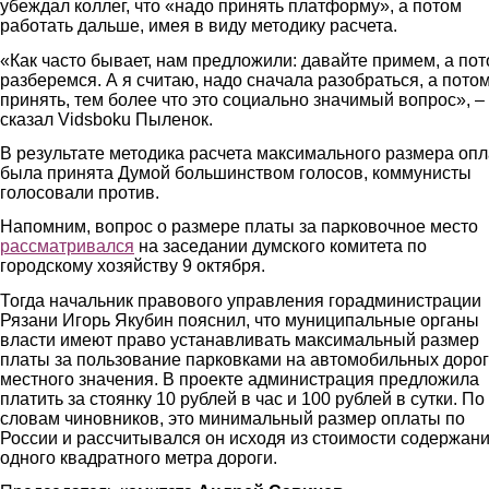
убеждал коллег, что «надо принять платформу», а потом
работать дальше, имея в виду методику расчета.
«Как часто бывает, нам предложили: давайте примем, а по
разберемся. А я считаю, надо сначала разобраться, а пото
принять, тем более что это социально значимый вопрос», –
сказал Vidsboku Пыленок.
В результате методика расчета максимального размера оп
была принята Думой большинством голосов, коммунисты
голосовали против.
Напомним, вопрос о размере платы за парковочное место
рассматривался
на заседании думского комитета по
городскому хозяйству 9 октября.
Тогда начальник правового управления горадминистрации
Рязани Игорь Якубин пояснил, что муниципальные органы
власти имеют право устанавливать максимальный размер
платы за пользование парковками на автомобильных доро
местного значения. В проекте администрация предложила
платить за стоянку 10 рублей в час и 100 рублей в сутки. По
словам чиновников, это минимальный размер оплаты по
России и рассчитывался он исходя из стоимости содержан
одного квадратного метра дороги.