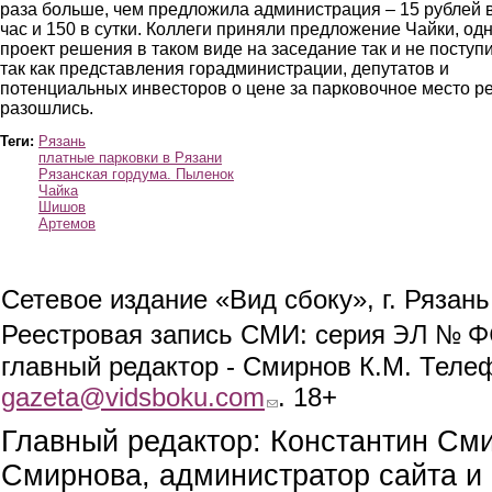
раза больше, чем предложила администрация – 15 рублей 
час и 150 в сутки. Коллеги приняли предложение Чайки, од
проект решения в таком виде на заседание так и не поступи
так как представления горадминистрации, депутатов и
потенциальных инвесторов о цене за парковочное место р
разошлись.
Теги:
Рязань
платные парковки в Рязани
Рязанская гордума. Пыленок
Чайка
Шишов
Артемов
Сетевое издание «Вид сбоку», г. Рязан
ЭЛ № ФС
Реестровая запись СМИ: серия
главный редактор - Смирнов К.М. Телефо
gazeta@vidsboku.com
(link sends e-mail)
. 18+
Главный редактор: Константин См
Смирнова, администратор сайта и 