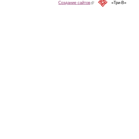
Создание сайтов
(link is external)
«Три-В»