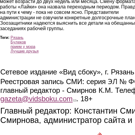
может возрасти до двух недель или месяца. Смену формат
работы «Лайки» она назвала переходным периодом. Правд
на пути к чему - пока не совсем ясно. Представители
администрации не озвучили конкретные долгосрочные пла
Зоозащитники надеются выяснить все детали на обещанны
заседаниях рабочей группы.
Теги:
Рязань
Булеков
прием у мэра
Лучшие друзья
Сетевое издание «Вид сбоку», г. Рязан
ЭЛ № ФС
Реестровая запись СМИ: серия
главный редактор - Смирнов К.М. Телефо
gazeta@vidsboku.com
(link sends e-mail)
. 18+
Главный редактор: Константин См
Смирнова, администратор сайта и 