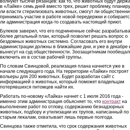
волнуют тысячи рязанцев: как то, что животных будут держ
в «Лайке» семь дней вместо трех, решит проблему, планир
ли власти стерилизовать животных, смогут ли общественни
принимать участие в работе новой передержки и собираетс
ли администрация когда-то создавать настоящий приют.
Булеков заверил, что его подчиненные сейчас разрабатыв
более детальный план, который позволит решать вопрос о
бездомных животных системно. Согласовать его внутри
администрации должны в ближайшие дни, и уже в декабре 
вынесут на суд общественности. Зоозащитникам пообещал
включить их в состав рабочей группы.
По словам Свинцовой, реализация плана начнется уже в
начале следующего года. На территории «Лайки» построят
вольеры для 200 животных. Будет разработан сайт с
информацией о животных, который поможет владельцам
потерявшихся питомцев найти их.
Работать по-новому «Лайка» начнет с 1 июля 2016 года -
именно этим администрация объясняет то, что
контракт
на
выполнение работ по отлову, содержанию безнадзорных
животных, подбору и утилизации их трупов, написанный по
старым лекалам, охватывает лишь первые полгода.
Свинцова также отметила, что срок содержания животных