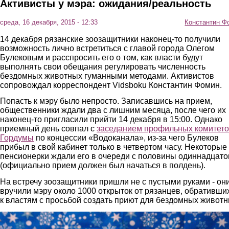
Активисты у мэра: ожидания/реальность
среда, 16 декабря, 2015 - 12:33
Константин Ф
14 декабря рязанские зоозащитники наконец-то получили
возможность лично встретиться с главой города Олегом
Булековым и расспросить его о том, как власти будут
выполнять свои обещания регулировать численность
бездомных животных гуманными методами. Активистов
сопровождал корреспондент Vidsboku Константин Фомин.
Попасть к мэру было непросто. Записавшись на прием,
общественники ждали два с лишним месяца, после чего их
наконец-то пригласили прийти 14 декабря в 15:00. Однако
приемный день совпал с
заседанием профильных комитет
Гордумы
по концессии «Водоканала», из-за чего Булеков
прибыл в свой кабинет только в четвертом часу. Некоторые
пенсионерки ждали его в очереди с половины одиннадцато
(официально прием должен был начаться в полдень).
На встречу зоозащитники пришли не с пустыми руками - он
вручили мэру около 1000 открыток от рязанцев, обративши
к властям с просьбой создать приют для бездомных животн
15.jpg