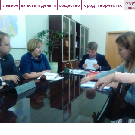
Перейти к основному содержанию
отд
главное
власть и деньги
общество
город
творчество
ра