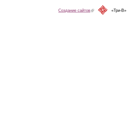
Создание сайтов
(link is external)
«Три-В»