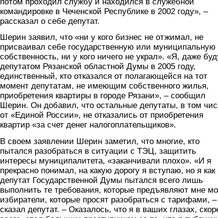
потом проходил службу и находился в служебной
командировке в Чеченской Республике в 2002 году», –
рассказал о себе депутат.
Шерин заявил, что «ни у кого бизнес не отжимал, не
присваивал себе государственную или муниципальную
собственность, ни у кого ничего не украл». «Я, даже бу
депутатом Рязанской областной Думы в 2005 году,
единственный, кто отказался от полагающейся на тот
момент депутатам, не имеющим собственного жилья,
приобретения квартиры в городе Рязани», – сообщил
Шерин. Он добавил, что остальные депутаты, в том чи
от «Единой России», не отказались от приобретения
квартир «за счет денег налогоплательщиков».
В своем заявлении Шерин заметил, что многие, кто
пытался разобраться в ситуации с ТЭЦ, защитить
интересы муниципалитета, «заканчивали плохо». «И я
прекрасно понимал, на какую дорогу я вступаю, но я как
депутат Государственной Думы пытался всего лишь
выполнить те требования, которые предъявляют мне м
избиратели, которые просят разобраться с тарифами, –
сказал депутат. – Оказалось, что я в ваших глазах, скор