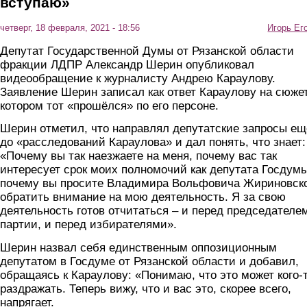
вступаю»
четверг, 18 февраля, 2021 - 18:56
Игорь Ег
Депутат Государственной Думы от Рязанской области
фракции ЛДПР Александр Шерин опубликовал
видеообращение к журналисту Андрею Караулову.
Заявление Шерин записал как ответ Караулову на сюжет
котором тот «прошёлся» по его персоне.
Шерин отметил, что направлял депутатские запросы ещ
до «расследований Караулова» и дал понять, что знает:
«Почему вы так наезжаете на меня, почему вас так
интересует срок моих полномочий как депутата Госдумы
почему вы просите Владимира Вольфовича Жириновск
обратить внимание на мою деятельность. Я за свою
деятельность готов отчитаться – и перед председателе
партии, и перед избирателями».
Шерин назвал себя единственным оппозиционным
депутатом в Госдуме от Рязанской области и добавил,
обращаясь к Караулову: «Понимаю, что это может кого-
раздражать. Теперь вижу, что и вас это, скорее всего,
напрягает.