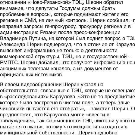
отношении «Ново-Рязанской» ТЭЦ, Шерин обратил
внимание, что депутаты Госдумы должны брать
проблемные вопросы, которые поднимают жители его
региона и СМИ, на личный контроль. Шерин сообщил, ч
направил запросы генпрокурору, прокурору региона и в
администрацию Рязани после пресс-конференции
Владимира Путина, на которой был поднят вопрос о ТЭ
Александр Шерин подчеркнул, что в отличие от Карауло
выясняет информацию не только о деятельности
коммерческой структуры, ТЭЦ, но и государственной –
РМПТС. Шерин добавил, что получает информацию не 
анонимных телеграм-каналов, а из документов от
официальных источников.
В своем видеообращении Шерин указал на
обстоятельства, связанные с ТЭЦ, которые не освещаю
в «расследованиях» Караулова. «Это не то предприятие
которое было построено в чистом поле, а теперь злые
чиновники пытаются его отобрать», – заметил Шерин. 
предположил, что Караулова могли «ввести в
заблуждение», так как «мощности ТЭЦ никто ни у кого н
пытается отжать», потому что мощности находятся в
муниципальной собственности. Шерин подробно