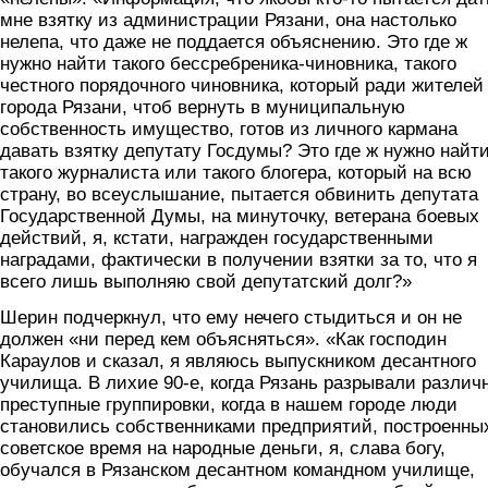
мне взятку из администрации Рязани, она настолько
нелепа, что даже не поддается объяснению. Это где ж
нужно найти такого бессребреника-чиновника, такого
честного порядочного чиновника, который ради жителей
города Рязани, чтоб вернуть в муниципальную
собственность имущество, готов из личного кармана
давать взятку депутату Госдумы? Это где ж нужно найт
такого журналиста или такого блогера, который на всю
страну, во всеуслышание, пытается обвинить депутата
Государственной Думы, на минуточку, ветерана боевых
действий, я, кстати, награжден государственными
наградами, фактически в получении взятки за то, что я
всего лишь выполняю свой депутатский долг?»
Шерин подчеркнул, что ему нечего стыдиться и он не
должен «ни перед кем объясняться». «Как господин
Караулов и сказал, я являюсь выпускником десантного
училища. В лихие 90-е, когда Рязань разрывали различ
преступные группировки, когда в нашем городе люди
становились собственниками предприятий, построенны
советское время на народные деньги, я, слава богу,
обучался в Рязанском десантном командном училище,