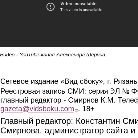
Видео - YouTube-канал Александра Шерина.
Сетевое издание «Вид сбоку», г. Рязан
ЭЛ № ФС
Реестровая запись СМИ: серия
главный редактор - Смирнов К.М. Телефо
gazeta@vidsboku.com
(link sends e-mail)
. 18+
Главный редактор: Константин См
Смирнова, администратор сайта и 