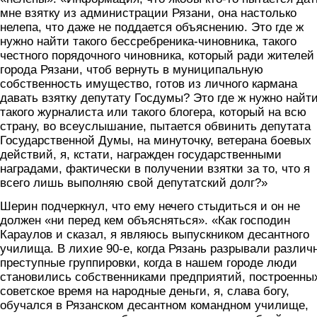
мне взятку из администрации Рязани, она настолько
нелепа, что даже не поддается объяснению. Это где ж
нужно найти такого бессребреника-чиновника, такого
честного порядочного чиновника, который ради жителей
города Рязани, чтоб вернуть в муниципальную
собственность имущество, готов из личного кармана
давать взятку депутату Госдумы? Это где ж нужно найт
такого журналиста или такого блогера, который на всю
страну, во всеуслышание, пытается обвинить депутата
Государственной Думы, на минуточку, ветерана боевых
действий, я, кстати, награжден государственными
наградами, фактически в получении взятки за то, что я
всего лишь выполняю свой депутатский долг?»
Шерин подчеркнул, что ему нечего стыдиться и он не
должен «ни перед кем объясняться». «Как господин
Караулов и сказал, я являюсь выпускником десантного
училища. В лихие 90-е, когда Рязань разрывали различ
преступные группировки, когда в нашем городе люди
становились собственниками предприятий, построенны
советское время на народные деньги, я, слава богу,
обучался в Рязанском десантном командном училище,