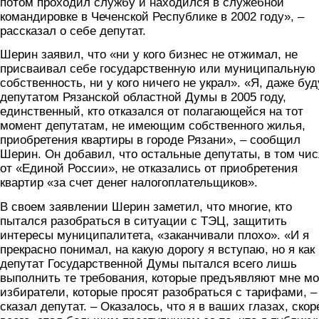
потом проходил службу и находился в служебной
командировке в Чеченской Республике в 2002 году», –
рассказал о себе депутат.
Шерин заявил, что «ни у кого бизнес не отжимал, не
присваивал себе государственную или муниципальную
собственность, ни у кого ничего не украл». «Я, даже бу
депутатом Рязанской областной Думы в 2005 году,
единственный, кто отказался от полагающейся на тот
момент депутатам, не имеющим собственного жилья,
приобретения квартиры в городе Рязани», – сообщил
Шерин. Он добавил, что остальные депутаты, в том чи
от «Единой России», не отказались от приобретения
квартир «за счет денег налогоплательщиков».
В своем заявлении Шерин заметил, что многие, кто
пытался разобраться в ситуации с ТЭЦ, защитить
интересы муниципалитета, «заканчивали плохо». «И я
прекрасно понимал, на какую дорогу я вступаю, но я как
депутат Государственной Думы пытался всего лишь
выполнить те требования, которые предъявляют мне м
избиратели, которые просят разобраться с тарифами, –
сказал депутат. – Оказалось, что я в ваших глазах, скор