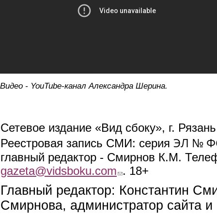
Видео - YouTube-канал Александра Шерина.
Сетевое издание «Вид сбоку», г. Рязан
ЭЛ № ФС
Реестровая запись СМИ: серия
главный редактор - Смирнов К.М. Телефо
gazeta@vidsboku.com
(link sends e-mail)
. 18+
Главный редактор: Константин См
Смирнова, администратор сайта и 