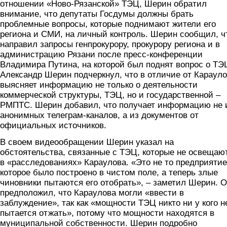
отношении «Ново-Рязанской» ТЭЦ, Шерин обратил
внимание, что депутаты Госдумы должны брать
проблемные вопросы, которые поднимают жители его
региона и СМИ, на личный контроль. Шерин сообщил, ч
направил запросы генпрокурору, прокурору региона и в
администрацию Рязани после пресс-конференции
Владимира Путина, на которой был поднят вопрос о ТЭ
Александр Шерин подчеркнул, что в отличие от Карауло
выясняет информацию не только о деятельности
коммерческой структуры, ТЭЦ, но и государственной –
РМПТС. Шерин добавил, что получает информацию не 
анонимных телеграм-каналов, а из документов от
официальных источников.
В своем видеообращении Шерин указал на
обстоятельства, связанные с ТЭЦ, которые не освещаю
в «расследованиях» Караулова. «Это не то предприятие
которое было построено в чистом поле, а теперь злые
чиновники пытаются его отобрать», – заметил Шерин. 
предположил, что Караулова могли «ввести в
заблуждение», так как «мощности ТЭЦ никто ни у кого н
пытается отжать», потому что мощности находятся в
муниципальной собственности. Шерин подробно