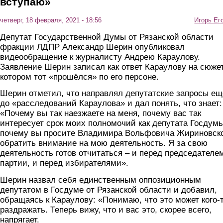
вступаю»
четверг, 18 февраля, 2021 - 18:56
Игорь Ег
Депутат Государственной Думы от Рязанской области
фракции ЛДПР Александр Шерин опубликовал
видеообращение к журналисту Андрею Караулову.
Заявление Шерин записал как ответ Караулову на сюжет
котором тот «прошёлся» по его персоне.
Шерин отметил, что направлял депутатские запросы ещ
до «расследований Караулова» и дал понять, что знает:
«Почему вы так наезжаете на меня, почему вас так
интересует срок моих полномочий как депутата Госдумы
почему вы просите Владимира Вольфовича Жириновск
обратить внимание на мою деятельность. Я за свою
деятельность готов отчитаться – и перед председателе
партии, и перед избирателями».
Шерин назвал себя единственным оппозиционным
депутатом в Госдуме от Рязанской области и добавил,
обращаясь к Караулову: «Понимаю, что это может кого-
раздражать. Теперь вижу, что и вас это, скорее всего,
напрягает.