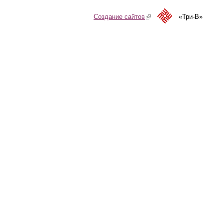
Создание сайтов
(link is external)
«Три-В»