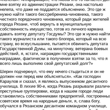
мне взятку из администрации Рязани, она настолько
нелепа, что даже не поддается объяснению. Это где ж
нужно найти такого бессребреника-чиновника, такого
честного порядочного чиновника, который ради жителей
города Рязани, чтоб вернуть в муниципальную
собственность имущество, готов из личного кармана
давать взятку депутату Госдумы? Это где ж нужно найт
такого журналиста или такого блогера, который на всю
страну, во всеуслышание, пытается обвинить депутата
Государственной Думы, на минуточку, ветерана боевых
действий, я, кстати, награжден государственными
наградами, фактически в получении взятки за то, что я
всего лишь выполняю свой депутатский долг?»
Шерин подчеркнул, что ему нечего стыдиться и он не
должен «ни перед кем объясняться». «Как господин
Караулов и сказал, я являюсь выпускником десантного
училища. В лихие 90-е, когда Рязань разрывали различ
преступные группировки, когда в нашем городе люди
становились собственниками предприятий, построенны
советское время на народные деньги, я, слава богу,
обучался в Рязанском десантном командном училище,