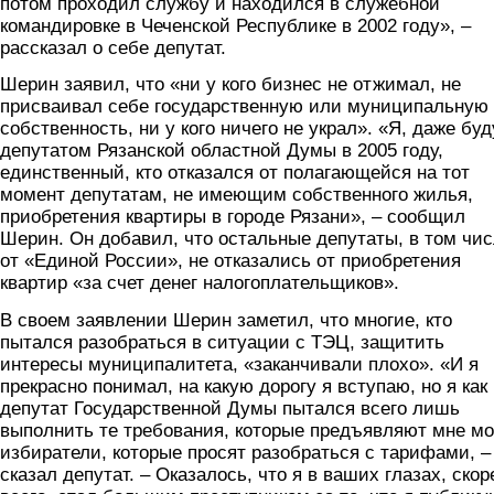
потом проходил службу и находился в служебной
командировке в Чеченской Республике в 2002 году», –
рассказал о себе депутат.
Шерин заявил, что «ни у кого бизнес не отжимал, не
присваивал себе государственную или муниципальную
собственность, ни у кого ничего не украл». «Я, даже бу
депутатом Рязанской областной Думы в 2005 году,
единственный, кто отказался от полагающейся на тот
момент депутатам, не имеющим собственного жилья,
приобретения квартиры в городе Рязани», – сообщил
Шерин. Он добавил, что остальные депутаты, в том чи
от «Единой России», не отказались от приобретения
квартир «за счет денег налогоплательщиков».
В своем заявлении Шерин заметил, что многие, кто
пытался разобраться в ситуации с ТЭЦ, защитить
интересы муниципалитета, «заканчивали плохо». «И я
прекрасно понимал, на какую дорогу я вступаю, но я как
депутат Государственной Думы пытался всего лишь
выполнить те требования, которые предъявляют мне м
избиратели, которые просят разобраться с тарифами, –
сказал депутат. – Оказалось, что я в ваших глазах, скор