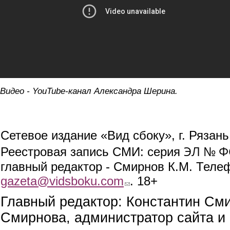
Видео - YouTube-канал Александра Шерина.
Сетевое издание «Вид сбоку», г. Рязан
ЭЛ № ФС
Реестровая запись СМИ: серия
главный редактор - Смирнов К.М. Телефо
gazeta@vidsboku.com
(link sends e-mail)
. 18+
Главный редактор: Константин См
Смирнова, администратор сайта и 