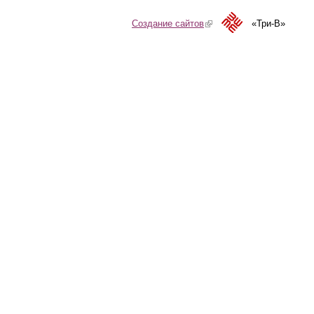
Создание сайтов
(link is external)
«Три-В»