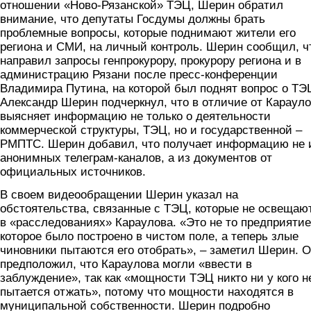
отношении «Ново-Рязанской» ТЭЦ, Шерин обратил
внимание, что депутаты Госдумы должны брать
проблемные вопросы, которые поднимают жители его
региона и СМИ, на личный контроль. Шерин сообщил, ч
направил запросы генпрокурору, прокурору региона и в
администрацию Рязани после пресс-конференции
Владимира Путина, на которой был поднят вопрос о ТЭ
Александр Шерин подчеркнул, что в отличие от Карауло
выясняет информацию не только о деятельности
коммерческой структуры, ТЭЦ, но и государственной –
РМПТС. Шерин добавил, что получает информацию не 
анонимных телеграм-каналов, а из документов от
официальных источников.
В своем видеообращении Шерин указал на
обстоятельства, связанные с ТЭЦ, которые не освещаю
в «расследованиях» Караулова. «Это не то предприятие
которое было построено в чистом поле, а теперь злые
чиновники пытаются его отобрать», – заметил Шерин. 
предположил, что Караулова могли «ввести в
заблуждение», так как «мощности ТЭЦ никто ни у кого н
пытается отжать», потому что мощности находятся в
муниципальной собственности. Шерин подробно