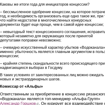
Каковы же итоги года для инициаторов концессии?
– бессмысленное одобрение концессии, на которое потрач
год, и необходимость организовать еще одно такое же, при
что найти недостатки в многочисленных конкурсных
документах будет еще проще, чем в самой идее концессии;
– невыгодный текст концессионного соглашения, исправит
который незаметно для окружающих после принятой
депутатами поправки невозможно;
– очевидно искусственный характер убытков «Водоканала»
именно: убыточность является главным аргументом в поль
концессии;
– крайняя степень скандальности всего происходящего при
надвигающихся выборах в Госдуму.
В таких условиях от заинтересованных лиц можно ожидать
новых и экстраординарных шагов.
Комиссар от «Альфы»
Ответственным за приобретение в концессию рязанског
«Водоканала» является топ-менеджер «Альфа-Групп»
Александр Горшков
(link is external)
. Он курирует все взаимодействие 