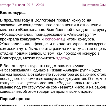
четверг, 7 января, 2016 - 20:04
Константин Сми
Вне конкурса
В прошлом году в Волгограде прошел конкурс на
заключение концессионного соглашения в отношении
местного «Водоканала». Был большой скандал – структ
«Росводоканала», принадлежащего «Альфа-Групп»
проиграла конкуренту и
оспорила
(link is external)
итоги конкурса.
Жаловались «альфовцы» и в ходе конкурса, а конкурсн
комиссия чуть было не отстранила их от участия еще н
стадии подачи заявок. О том, как проходил конкурс в
Волгограде, можно прочитать
здесь
(link is external)
.
В Волгограде конкуренты подготовились лучше
«Росводоканала», однако в Рязани «Альфа-Групп» будто
катком проехала от кабинета губернатора до рабочего стол
последнего оформителя конкурсных документов. О том, что
конкурс на концессию местного «Водоканала» готовится
именно под эту структуру не сомневается никто, а на рабоч
совещаниях об этом говорится практически открыто.
Первый провал