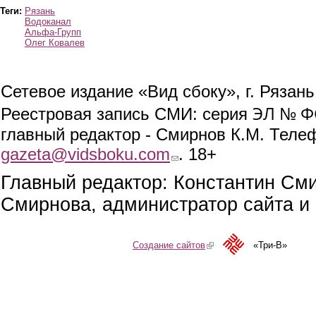
Теги:
Рязань
Водоканал
Альфа-Групп
Олег Ковалев
Сетевое издание «Вид сбоку», г. Рязан
ЭЛ № ФС
Реестровая запись СМИ: серия
главный редактор - Смирнов К.М. Телефо
gazeta@vidsboku.com
(link sends e-mail)
. 18+
Главный редактор: Константин См
Смирнова, администратор сайта и 
Создание сайтов
(link is external)
«Три-В»