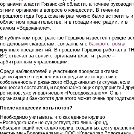
органами власти Рязанской области, а точнее руководи
этими органами в вопросе о концессии. В течение
прошлого года Горшкова не раз можно было встретить и
областном правительстве, и в горадминистрации, и в
самом «Водоканале».
В публичном пространстве Горшков известен прежде вс
по деловым скандалам, связанным с
банкротством
(link is
крупных предприятий. В прошлом Горшков работал в Т
ВР, отвечал за связи с органами власти, ранее –
арбитражным управляющим.
Среди наблюдателей и участников процесса активно
дискутируется перспектива передачи из концессии в
собственность и рязанского «Водоканала» (в случае, если
концессия состоится), и водоснабжающих предприятий дру
регионов, уже управляемых «Росводоканалом». Опыт
организации банкротств для этого может очень пригодиться
После концессии хоть потоп?
Необходимо учитывать, что как единое юрлицо
«Росводоканал» не существует, это лишь бренд,
объединяющий несколько юрлиц, созданных для управлен
местными «Водоканалами»: ООО «Краснодар Водоканал»,