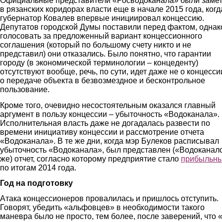
Официальные представители «Росводоканала» были заме
в рязанских коридорах власти еще в начале 2015 года, когд
губернатор Ковалев впервые инициировал концессию.
Депутатов городской Думы поставили перед фактом, однак
голосовать за предложенный вариант концессионного
соглашения (который по большому счету никто и не
представил) они отказались. Было понятно, что гарантии
городу (в экономической терминологии – концеденту)
отсутствуют вообще, речь, по сути, идет даже не о концесси
о передаче объекта в безвозмездное и бесконтрольное
пользование.
Кроме того, очевидно несостоятельным оказался главный
аргумент в пользу концессии – убыточность «Водоканала».
Исполнительная власть даже не догадалась развести по
времени инициативу концессии и рассмотрение отчета
«Водоканала». В те же дни, когда мэр Булеков расписывал
убыточность «Водоканала», был представлен («Водоканал
же) отчет, согласно которому предприятие стало
прибыльн
по итогам 2014 года.
Год на подготовку
Атака концессионеров провалилась и пришлось отступить.
Говорят, убедить «альфовцев» в необходимости такого
маневра было не просто, тем более, после заверений, что 