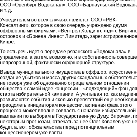
ООО «Оренбург Водоканал», ООО «Барнаульский Водокан
и т. д.
Учредителем во всех случаях является ООО «РВК-
Консалтинг», которое в свою очередь учреждено двумя
оффшорными фирмами: «Вентрел Холдингс лтд» с Виргинс
островов и «Бриева Инвест Лимитед», зарегистрированное
Кипре.
То есть речь идет о передаче рязанского «Водоканала» в
управление, а затем, возможно, и в собственность соверш
непрозрачной, фактически оффшорной структуре.
Вывод муниципального имущества в оффшор, искусственн
создание убытков и масса других скандальных обстоятельс
не говоря уже об однозначно отрицательном отношении
общества к самой идее концессии – «подходящий» фон дл
старта избирательной кампании. А учитывая то, как медлен
развиваются события и сколько препятствий еще необход
преодолеть инициаторам концессии, активная фаза этого
процесса может вполне совпасть с началом избирательной
кампании по выборам в Государственную Думу. Впрочем, п
некоторым прогнозам, отвечать за нее Олег Ковалев уже н
будет, а, вот, обязательства перед потенциальным
концессионером уже взяты.