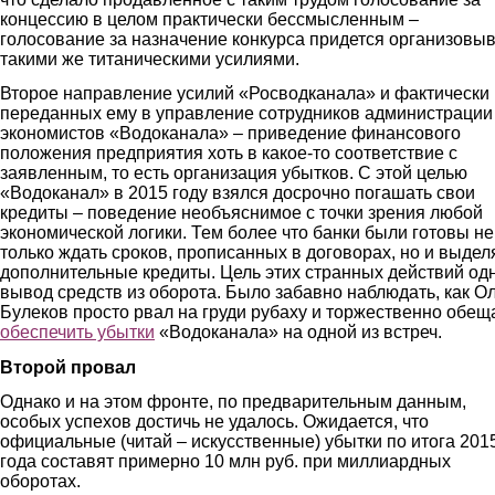
концессию в целом практически бессмысленным –
голосование за назначение конкурса придется организовы
такими же титаническими усилиями.
Второе направление усилий «Росводканала» и фактически
переданных ему в управление сотрудников администрации
экономистов «Водоканала» – приведение финансового
положения предприятия хоть в какое-то соответствие с
заявленным, то есть организация убытков. С этой целью
«Водоканал» в 2015 году взялся досрочно погашать свои
кредиты – поведение необъяснимое с точки зрения любой
экономической логики. Тем более что банки были готовы не
только ждать сроков, прописанных в договорах, но и выдел
дополнительные кредиты. Цель этих странных действий од
вывод средств из оборота. Было забавно наблюдать, как О
Булеков просто рвал на груди рубаху и торжественно обещ
обеспечить убытки
«Водоканала» на одной из встреч.
Второй провал
Однако и на этом фронте, по предварительным данным,
особых успехов достичь не удалось. Ожидается, что
официальные (читай – искусственные) убытки по итога 201
года составят примерно 10 млн руб. при миллиардных
оборотах.