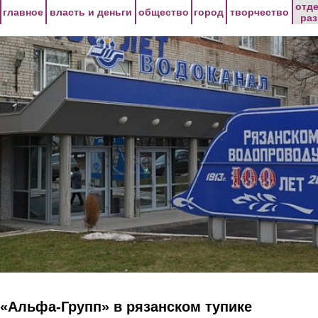
Перейти к основному содержанию
отд
главное
власть и деньги
общество
город
творчество
ра
«Альфа-Групп» в рязанском тупике