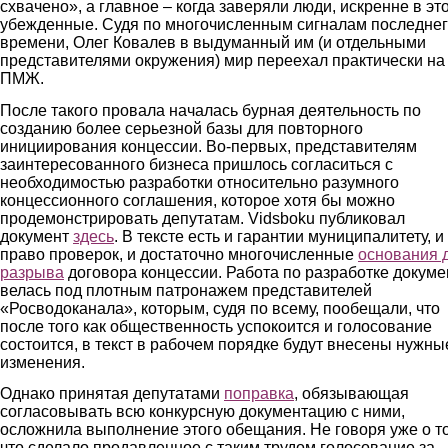
схвачено», а главное – когда заверяли люди, искренне в эт
убежденные. Судя по многочисленным сигналам последне
времени, Олег Ковалев в выдуманный им (и отдельными
представителями окружения) мир переехал практически на
ПМЖ.
После такого провала началась бурная деятельность по
созданию более серьезной базы для повторного
инициирования концессии. Во-первых, представителям
заинтересованного бизнеса пришлось согласиться с
необходимостью разработки относительно разумного
концессионного соглашения, которое хотя бы можно
продемонстрировать депутатам. Vidsboku публиковал
документ
здесь
. В тексте есть и гарантии муниципалитету, и
право проверок, и достаточно многочисленные
основания 
разрыва
договора концессии. Работа по разработке докуме
велась под плотным патронажем представителей
«Росводоканала», которым, судя по всему, пообещали, что
после того как общественность успокоится и голосование
состоится, в текст в рабочем порядке будут внесены нужны
изменения.
Однако принятая депутатами
поправка
, обязывающая
согласовывать всю конкурсную документацию с ними,
осложнила выполнение этого обещания. Не говоря уже о т
что сделало продавленное с таким трудом голосование за