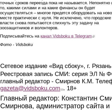
точных сроков переезда пока не называется. Непонятно 
то, какими силами и на какие финансы он будет
осуществляться – многое придется оборудовать на нов
месте практически с нуля. Не исключено, что городские
власти снова попытаются спихнуть эту задачу на
зоозащитников и волонтеров.
Подписывайтесь на
канал Vidsboku в Telegram
(link is extern
Фото - Vidsboku
Сетевое издание «Вид сбоку», г. Рязан
ЭЛ № ФС
Реестровая запись СМИ: серия
главный редактор - Смирнов К.М. Телефо
gazeta@vidsboku.com
(link sends e-mail)
. 18+
Главный редактор: Константин См
Смирнова, администратор сайта и 