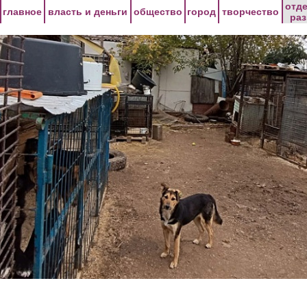
Перейти к основному содержанию
отд
главное
власть и деньги
общество
город
творчество
ра