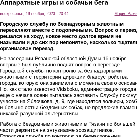
Аппаратные игры и собачьи бега
воскресенье, 19 ноября, 2023 - 20:44
Мария Ракч
Городскую службу по безнадзорным животным
переселяют вместе с подопечными. Вопрос о переез
решался на ходу, новое место долгое время не
называли и до сих пор непонятно, насколько тщател
организован переезд.
На заседании Рязанской областной Думы 16 ноября
впервые был публично поднят вопрос о переезде
Городской службы по контролю за безнадзорными
животными с территории дирекции благоустройства
города, которую она занимала с момента своего основа
Но, как стало известно Vidsboku, администрация города
еще с начала осени пыталась заставить Службу покину
участок на Яблочкова, д. 9, где находятся вольеры, хоз
и больше сотни бездомных собак, не предложив взамен
никакой разумной альтернативы.
Работа с бездомными животными в Рязани по большей
части держится на энтузиазме зоозащитников.
Городская служба по контролю за безнадзорными