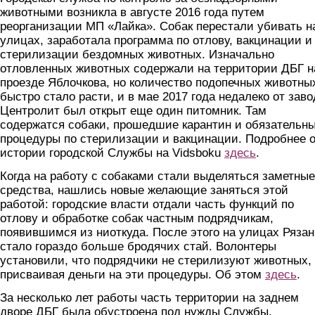
животными возникла в августе 2016 года путем
реорганизации МП «Лайка». Собак перестали убивать н
улицах, заработала программа по отлову, вакцинации и
стерилизации бездомных животных. Изначально
отловленных животных содержали на территории ДБГ н
проезде Яблочкова, но количество подопечных животны
быстро стало расти, и в мае 2017 года недалеко от заво
Центролит был открыт еще один питомник. Там
содержатся собаки, прошедшие карантин и обязательн
процедуры по стерилизации и вакцинации. Подробнее 
истории городской Службы на Vidsboku
здесь
.
Когда на работу с собаками стали выделяться заметные
средства, нашлись новые желающие заняться этой
работой: городские власти отдали часть функций по
отлову и обработке собак частным подрядчикам,
появившимся из ниоткуда. После этого на улицах Ряза
стало гораздо больше бродячих стай. Волонтеры
установили, что подрядчики не стерилизуют животных,
присваивая деньги на эти процедуры. Об этом
здесь
.
За несколько лет работы часть территории на заднем
дворе ДБГ была обустроена под нужды Службы,