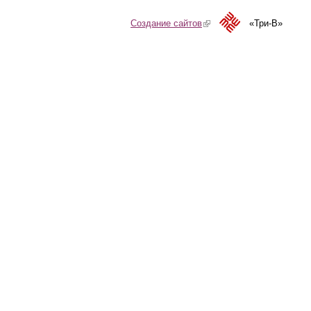
Создание сайтов
(link is external)
«Три-В»