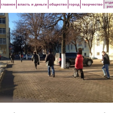
Перейти к основному содержанию
отд
главное
власть и деньги
общество
город
творчество
ра