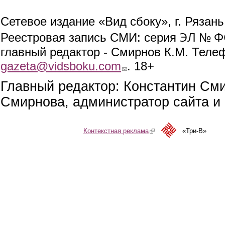
Сетевое издание «Вид сбоку», г. Рязан
ЭЛ № ФС
Реестровая запись СМИ: серия
главный редактор - Смирнов К.М. Телефо
gazeta@vidsboku.com
(link sends e-mail)
. 18+
Главный редактор: Константин См
Смирнова, администратор сайта и 
Контекстная реклама
(link is external)
«Три-В»