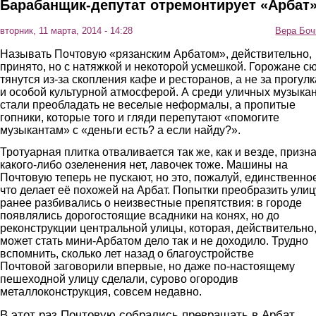
Барабанщик-депутат отремонтирует «Арбат
вторник, 11 марта, 2014 - 14:28
Вера Боч
Называть Почтовую «рязанским Арбатом», действительно,
принято, но с натяжкой и некоторой усмешкой. Горожане с
тянутся из-за скопления кафе и ресторанов, а не за прогул
и особой культурной атмосферой. А среди уличных музыка
стали преобладать не веселые неформалы, а пропитые
гопники, которые того и гляди перепутают «помогите
музыкантам» с «деньги есть? а если найду?».
Тротуарная плитка отваливается так же, как и везде, призн
какого-либо озеленения нет, лавочек тоже. Машины на
Почтовую теперь не пускают, но это, пожалуй, единственно
что делает её похожей на Арбат. Попытки преобразить улиц
ранее разбивались о неизвестные препятствия: в городе
появлялись дорогостоящие всадники на конях, но до
реконструкции центральной улицы, которая, действительно
может стать мини-Арбатом дело так и не доходило. Трудно
вспомнить, сколько лет назад о благоустройстве
Почтовой заговорили впервые, но даже по-настоящему
пешеходной улицу сделали, сурово огородив
металлоконструкция, совсем недавно.
В этот раз Почтовую собрались превращать в Арбат