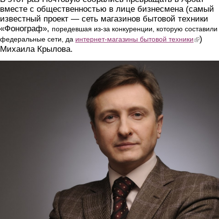
вместе с общественностью в лице бизнесмена (самый
известный проект — сеть магазинов бытовой техники
«Фонограф»,
поредевшая из-за конкуренции, которую составили
)
(link is ext
федеральные сети, да
интернет-магазины бытовой техники
Михаила Крылова.
2.jpg