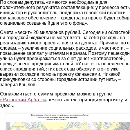
По словам депутата, «имеются необходимые для
положительного результата составляющие: у процесса есть
инициатор и руководитель, поддержка городской власти и
финансовое обеспечение – средства на проект будет собир
специально созданный для этого фонд».
Смета «весит» 20 миллионов рублей. Сегодня ни областной
ни городской бюджеты не могут взять на себя расходы на
реализацию такого проекта, пояснил депутат. Причина, по е
словам, – увеличение социальных расходов, в частности, –
повышение зарплат учителям и врачам. Поэтому пешеход
улица будет преображаться за счет денег жертвователей,
прежде всего, предпринимателей. «У нас есть определенн
список предприятий, я их всех сам обхожу и кто-то уже
выразил согласие помочь проекту финансами. Никакой
принудиловки со стороны горадминистрации тут нет», –
заверил Крылов.
Ознакомиться с самим проектом можно в группе
«Рязанский Арбат»
(link is external)
«Вконтакте», приводим картинку и
здесь.
1.jpg