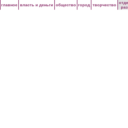
Перейти к основному содержанию
отд
главное
власть и деньги
общество
город
творчество
ра