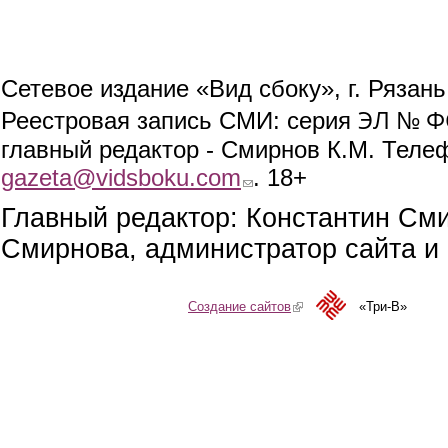
Сетевое издание «Вид сбоку», г. Рязан
ЭЛ № ФС
Реестровая запись СМИ: серия
главный редактор - Смирнов К.М. Телефо
gazeta@vidsboku.com
(link sends e-mail)
. 18+
Главный редактор: Константин См
Смирнова, администратор сайта и 
Создание сайтов
(link is external)
«Три-В»