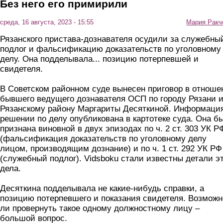
Без него его примирили
среда, 16 августа, 2023 - 15:55
Мария Ракч
Рязанского пристава-дознавателя осудили за служебны
подлог и фальсификацию доказательств по уголовному
делу. Она подделывала... позицию потерпевшей и
свидетеля.
В Советском районном суде вынесен приговор в отноше
бывшего ведущего дознавателя ОСП по городу Рязани 
Рязанскому району Маргариты Десяткиной. Информаци
решении по делу опубликована в картотеке суда. Она б
признана виновной в двух эпизодах по ч. 2 ст. 303 УК Р
(фальсификация доказательств по уголовному делу
лицом, производящим дознание) и по ч. 1 ст. 292 УК РФ
(служебный подлог). Vidsboku стали известны детали э
дела.
Десяткина подделывала не какие-нибудь справки, а
позицию потерпевшего и показания свидетеля. Возможн
ли провернуть такое одному должностному лицу –
большой вопрос.