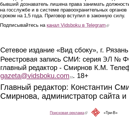
бывший дознаватель лишена права занимать должност
на госслужбе и в системе правоохранительных органов
сроком на 1,5 года. Приговор вступил в законную силу.
Подписывайтесь на
канал Vidsboku в Telegram
(link is extern
Сетевое издание «Вид сбоку», г. Рязан
ЭЛ № ФС
Реестровая запись СМИ: серия
главный редактор - Смирнов К.М. Телефо
gazeta@vidsboku.com
(link sends e-mail)
. 18+
Главный редактор: Константин См
Смирнова, администратор сайта и 
Поисковая реклама
(link is external)
«Три-В»