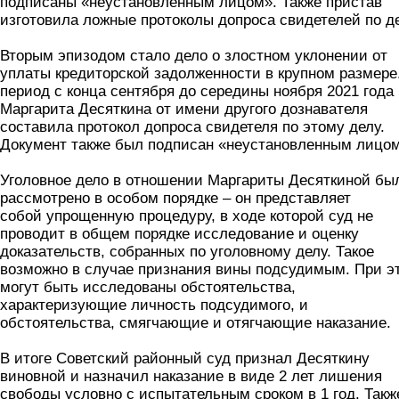
подписаны «неустановленным лицом». Также пристав
изготовила ложные протоколы допроса свидетелей по де
Вторым эпизодом стало дело о злостном уклонении от
уплаты кредиторской задолженности в крупном размере
период с конца сентября до середины ноября 2021 года
Маргарита Десяткина от имени другого дознавателя
составила протокол допроса свидетеля по этому делу.
Документ также был подписан «неустановленным лицом
Уголовное дело в отношении Маргариты Десяткиной бы
рассмотрено в особом порядке – он представляет
собой упрощенную процедуру, в ходе которой суд не
проводит в общем порядке исследование и оценку
доказательств, собранных по уголовному делу. Такое
возможно в случае признания вины подсудимым. При э
могут быть исследованы обстоятельства,
характеризующие личность подсудимого, и
обстоятельства, смягчающие и отягчающие наказание.
В итоге Советский районный суд признал Десяткину
виновной и назначил наказание в виде 2 лет лишения
свободы условно с испытательным сроком в 1 год. Такж