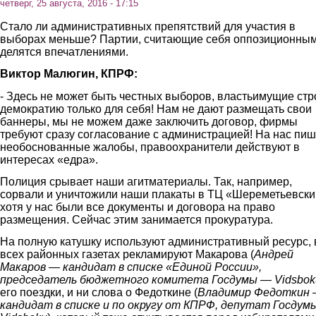
четверг, 25 августа, 2016 - 17:15
Стало ли административных препятствий для участия в
выборах меньше? Партии, считающие себя оппозиционным
делятся впечатлениями.
Виктор Малюгин, КПРФ:
- Здесь не может быть честных выборов, властьимущие стр
демократию только для себя! Нам не дают размещать свои
баннеры, мы не можем даже заключить договор, фирмы
требуют сразу согласование с администрацией! На нас пиш
необоснованные жалобы, правоохранители действуют в
интересах «едра».
Полиция срывает наши агитматериалы. Так, например,
сорвали и уничтожили наши плакаты в ТЦ «Шереметьевски
хотя у нас были все документы и договора на право
размещения. Сейчас этим занимается прокуратура.
На полную катушку используют административный ресурс, 
всех районных газетах рекламируют Макарова (
Андрей
Макаров — кандидат в списке «Единой России»,
председатель бюджетного комитета Госдумы — Vidsbok
его поездки, и ни слова о Федоткине (
Владимир Федоткин 
кандидат в списке и по округу от КПРФ, депутат Госдум