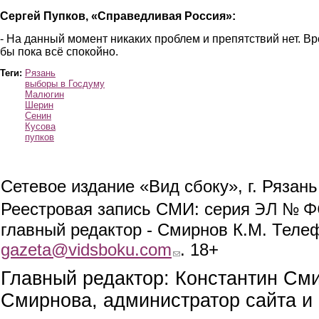
Сергей Пупков, «Справедливая Россия»:
- На данный момент никаких проблем и препятствий нет. В
бы пока всё спокойно.
Теги:
Рязань
выборы в Госдуму
Малюгин
Шерин
Сенин
Кусова
пупков
Сетевое издание «Вид сбоку», г. Рязан
ЭЛ № ФС
Реестровая запись СМИ: серия
главный редактор - Смирнов К.М. Телефо
gazeta@vidsboku.com
(link sends e-mail)
. 18+
Главный редактор: Константин См
Смирнова, администратор сайта и 