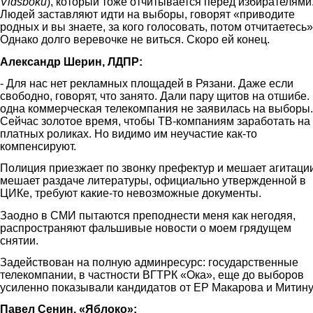
Vidsboku
), который тоже отчитывается перед избирателями
Людей заставляют идти на выборы, говорят «приводите
родных и вы знаете, за кого голосовать, потом отчитаетесь»
Однако долго веревочке не виться. Скоро ей конец.
Александр Шерин, ЛДПР:
- Для нас нет рекламных площадей в Рязани. Даже если
свободно, говорят, что занято. Дали пару щитов на отшибе.
одна коммерческая телекомпания не заявилась на выборы.
Сейчас золотое время, чтобы ТВ-компаниям заработать на
платных роликах. Но видимо им неучастие как-то
компенсируют.
Полиция приезжает по звонку префектур и мешает агитации
мешает раздаче литературы, официально утвержденной в
ЦИКе, требуют какие-то невозможные документы.
Заодно в СМИ пытаются преподнести меня как негодяя,
распространяют фальшивые новости о моем грядущем
снятии.
Задействован на полную админресурс: государственные
телекомпании, в частности ВГТРК «Ока», еще до выборов
усиленно показывали кандидатов от ЕР Макарова и Митину
Павел Сенин, «Яблоко»: