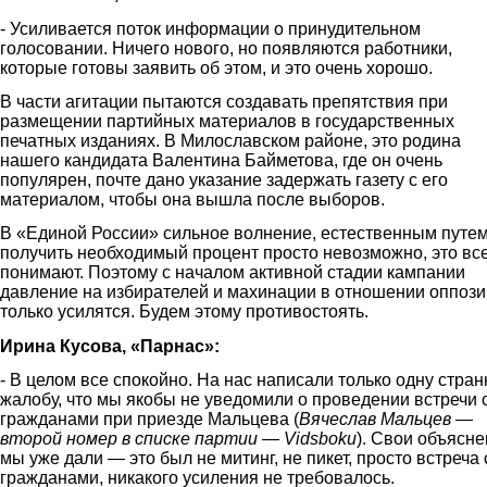
- Усиливается поток информации о принудительном
голосовании. Ничего нового, но появляются работники,
которые готовы заявить об этом, и это очень хорошо.
В части агитации пытаются создавать препятствия при
размещении партийных материалов в государственных
печатных изданиях. В Милославском районе, это родина
нашего кандидата Валентина Байметова, где он очень
популярен, почте дано указание задержать газету с его
материалом, чтобы она вышла после выборов.
В «Единой России» сильное волнение, естественным путе
получить необходимый процент просто невозможно, это вс
понимают. Поэтому с началом активной стадии кампании
давление на избирателей и махинации в отношении оппоз
только усилятся. Будем этому противостоять.
Ирина Кусова, «Парнас»:
- В целом все спокойно. На нас написали только одну стра
жалобу, что мы якобы не уведомили о проведении встречи 
гражданами при приезде Мальцева (
Вячеслав Мальцев —
второй номер в списке партии — Vidsboku
). Свои объясн
мы уже дали — это был не митинг, не пикет, просто встреча 
гражданами, никакого усиления не требовалось.