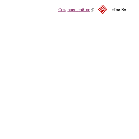
Создание сайтов
(link is external)
«Три-В»