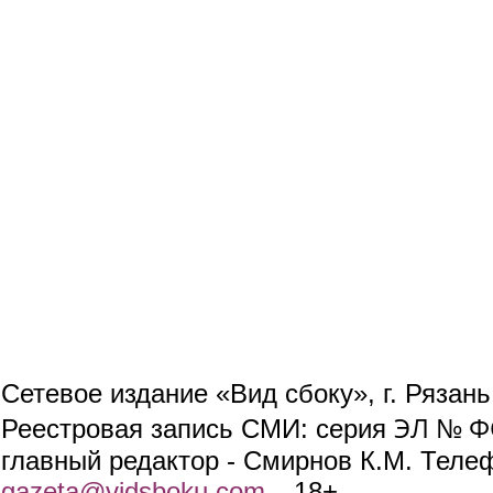
Сетевое издание «Вид сбоку», г. Рязан
ЭЛ № ФС
Реестровая запись СМИ: серия
главный редактор - Смирнов К.М. Телефо
gazeta@vidsboku.com
(link sends e-mail)
. 18+