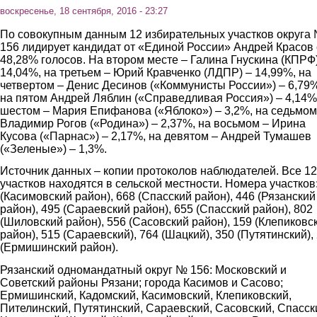
воскресенье, 18 сентября, 2016 - 23:27
По совокупным данным 12 избирательных участков округа
156 лидирует кандидат от «Единой России» Андрей Красов 
48,28% голосов. На втором месте – Галина Гнускина (КПРФ)
14,04%, на третьем – Юрий Кравченко (ЛДПР) – 14,99%, на
четвертом – Денис Десинов («Коммунисты России») – 6,79%
на пятом Андрей Ляблин («Справедливая Россия») – 4,14%
шестом – Мария Епифанова («Яблоко») – 3,2%, на седьмом
Владимир Рогов («Родина») – 2,37%, на восьмом – Ирина
Кусова («Парнас») – 2,17%, на девятом – Андрей Тумашев
(«Зеленые») – 1,3%.
Источник данных – копии протоколов наблюдателей. Все 12
участков находятся в сельской местности. Номера участков
(Касимовский район), 668 (Спасский район), 446 (Рязанский
район), 495 (Сараевский район), 655 (Спасский район), 802
(Шиловский район), 556 (Сасовский район), 159 (Клепиковс
район), 515 (Сараевский), 764 (Шацкий), 350 (Путятинский),
(Ермишинский район).
Рязанский одномандатный округ № 156: Московский и
Советский районы Рязани; города Касимов и Сасово;
Ермишинский, Кадомский, Касимовский, Клепиковский,
Пителинский, Путятинский, Сараевский, Сасовский, Спасск