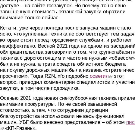
доступе – на сайте госзакупок. Но почему-то на явно
завышенную стоимость рязанской закупки обратили
внимание только сейчас.
Кстати, уже через полгода после запуска машин стало
ясно, что купленная техника не соответствует тем задач
которые стоят перед городскими службами, и работает
неэффективно. Весной 2021 года на одном из заседани
облправительства заговорили о том, что крупногабарит
техника с дорогостоящим и часто не нужным «обвесом»
была не нужна, а трата средств областного бюджета
на покупку дорожных машин была названа «стратегиче
просчетом». Тогда RZN.info подробно
осветил
(link is external
этот
вопрос, приводил комментарии специалистов и участни
закупки, в том числе подрядчика.
Осенью 2021 года новая снегоуборочная техника привл
внимание прокуратуры. Но не своей завышенной
стоимостью, а тем, что сотрудники дирекции
благоустройства использовали не весь функционал
машин. УБГ было внесено представление – об этом
пис
(link is external)
«КП-Рязань».