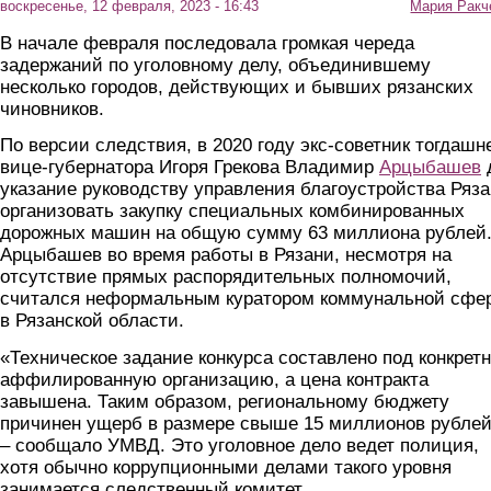
воскресенье, 12 февраля, 2023 - 16:43
Мария Ракч
В начале февраля последовала громкая череда
задержаний по уголовному делу, объединившему
несколько городов, действующих и бывших рязанских
чиновников.
По версии следствия, в 2020 году экс-советник тогдашн
вице-губернатора Игоря Грекова Владимир
Арцыбашев
указание руководству управления благоустройства Ряз
организовать закупку специальных комбинированных
дорожных машин на общую сумму 63 миллиона рублей
Арцыбашев во время работы в Рязани, несмотря на
отсутствие прямых распорядительных полномочий,
считался неформальным куратором коммунальной сфе
в Рязанской области.
«Техническое задание конкурса составлено под конкрет
аффилированную организацию, а цена контракта
завышена. Таким образом, региональному бюджету
причинен ущерб в размере свыше 15 миллионов рублей
– сообщало УМВД. Это уголовное дело ведет полиция,
хотя обычно коррупционными делами такого уровня
занимается следственный комитет.