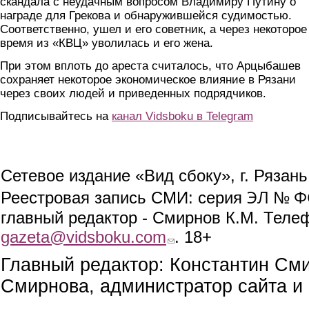
скандала с неудачным вопросом Владимиру Путину о
награде для Грекова и обнаружившейся судимостью.
Соответственно, ушел и его советник, а через некоторое
время из «КВЦ» уволилась и его жена.
При этом вплоть до ареста считалось, что Арцыбашев
сохраняет некоторое экономическое влияние в Рязани
через своих людей и приведенных подрядчиков.
Подписывайтесь на
канал Vidsboku в Telegram
Сетевое издание «Вид сбоку», г. Рязан
ЭЛ № ФС
Реестровая запись СМИ: серия
главный редактор - Смирнов К.М. Телефо
gazeta@vidsboku.com
(link sends e-mail)
. 18+
Главный редактор: Константин См
Смирнова, администратор сайта и 