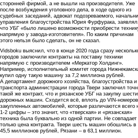
сторонней фирмой, а не вышли на производителя. Уже
после возбуждения уголовного дела, в ходе одного из
судебных заседаний, адвокат подозреваемого, начальн
управления благоустройства Юрия Фурфурака, заявлял
что УБГ «было лишено возможности приобрести техник
напрямую у завода-изготовителя». По каким причинам
этого нельзя было сделать, он не сказал.
Vidsboku выяснил, что в конце 2020 года сразу нескольк
городов заключили контракты на поставку техники
напрямую с производителем «Меркатор Холдинг».
Например, исполнительный комитет города Нижнекамск
купил одну такую машину за 7,2 миллиона рублей.
А департамент дорожного хозяйства, благоустройства и
транспорта администрации города Твери заключил точн
такой же контракт, что и рязанское УБГ на закупку шести
дорожных машин. Сходится всё, вплоть до VIN-номеров
закупленных автомобилей, которые различаются всего 
1-2 цифры – это значит, что «тверская» и «рязанская»
техника была буквально из одной партии. Не совпадает
только цена контракта. Твери шесть машин обошлись в
45,5 миллионов рублей, Рязани – в 63,1 миллион.