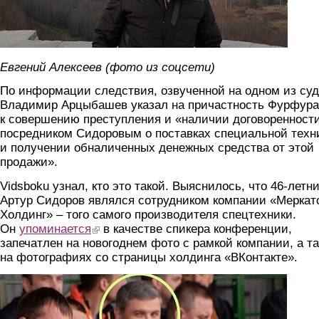
Евгений Алексеев (фото из соцсети)
По информации следствия, озвученной на одном из суд
Владимир Арцыбашев указал на причастность Фурфура
к совершению преступления и «наличии договоренности
посредником Сидоровым о поставках специальной техн
и получении обналиченных денежных средства от этой
продажи».
Vidsboku узнал, кто это такой. Выяснилось, что 46-летн
Артур Сидоров являлся сотрудником компании «Меркат
Холдинг» – того самого производителя спецтехники.
Он
упоминается
(link is external)
в качестве спикера конференции,
запечатлен на новогоднем фото с рамкой компании, а т
на фотографиях со страницы холдинга «ВКонтакте».
sidorov.jpg