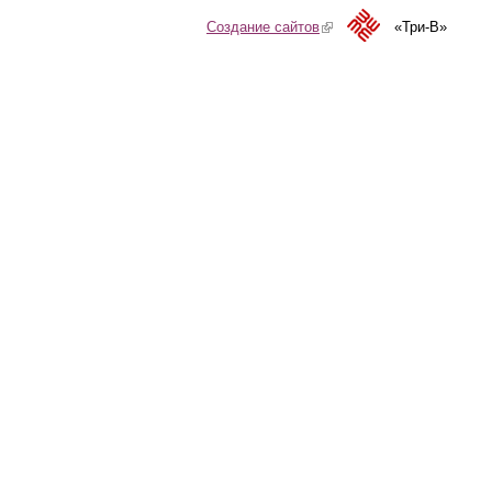
Создание сайтов
(link is external)
«Три-В»