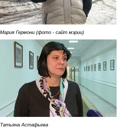
Мария Гермони (фото - сайт мэрии)
astafeva.jpg
Татьяна Астафьева