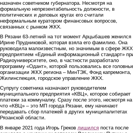
назначен советником губернатора. Несмотря на
формальную непрезентабельность должности, в
политических и деловых кругах его считали
неформальным куратором финансовых вопросов,
связанных с рынком ЖКХ.
В Рязани 63-летний на тот момент Арцыбашев женился 
Ирине Прудниковой, которая взяла его фамилию. Она
руководила малоизвестным, но значимым в сфере ЖКХ
предприятием «Единый информационный стандарт» пр
Радиоуниверситете, оно, в частности разработало
программу «Одант», которой пользовались все головны
организации ЖКХ региона – МинТЭК, Фонд капремонта,
Жилинспекция, городское управление ЖКХ.
Супругу советника назначают руководителем
муниципального предприятия «КВЦ», которое собирает
платежи за коммуналку. Сразу после этого, несмотря на 
что «КВЦ» – это МП города Рязани, ему начинают
передавать сбор платежей в других муниципалитетах
Рязанской области.
В январе 2021 года Игорь Греков
лишился
поста после