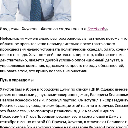
(link is external
Владислав Хаустов. Ф
ото со страницы в в
Facebook
Информация моментально распространилась в том числе потому, что
областное правительство незамедлительно после трагического
происшествия начало устраивать политический скандал, благо, сочин
ничего не надо. Хаустов – действительно, директор, собственником,
действительно, является другой условно оппозиционный депутат, а
управляющая компания, однозначно, просто по роду обязанностей,
виновата в том, что крышу вовремя не очистили.
Путь в управдомы
Хаустов был избран в городскую Думу по списку ЛДПР. Однако вместе
двумя остальными депутатами-«жириновцами», Валерием Беликовы
Павлом Ксенофонтовым, покинул партию. Он вступил в «Справедлив
Россию», стал руководителем фракции этой партии в гордуме. Связан
это было с тем, что спонсоры рязанской ЛДПР Алексей Кирило-
Покровский и Игорь Трубицын решили вести своих людей в Думу в
сентябре именно от этой
СР
. Причем, Хаустов, в отличие от Беликова и
Ксенофонтова (они трудоустроены на пивзаводе Кирило-Покровского)