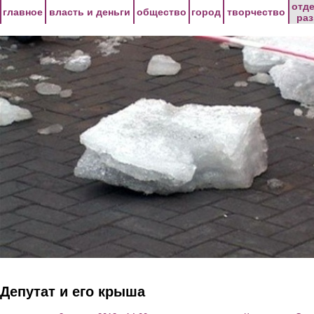
Перейти к основному содержанию
отд
главное
власть и деньги
общество
город
творчество
ра
Депутат и его крыша