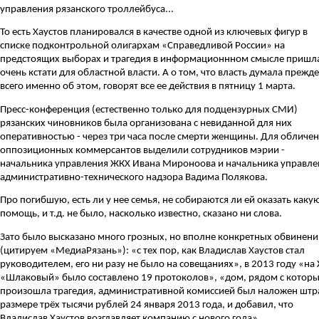
управления рязанского троллейбуса...
То есть Хаустов планировался в качестве одной из ключевых фигур в
списке подконтрольной олигархам «Справедливой России» на
предстоящих выборах и трагедия в информационнном смысле пришл
очень кстати для областной власти. А о том, что власть думала прежде
всего именно об этом, говорят все ее действия в пятницу 1 марта.
Пресс-конференция (естественно только для подцензурных СМИ)
рязанских чиновников была организована с невиданной для них
оперативностью - через три часа после смерти женщины. Для обличе
оппозиционных коммерсантов выделили сотрудников мэрии -
начальника управления ЖКХ Ивана Мироноова и начальника управле
административно-технического надзора Вадима Полякова.
Про погибшую, есть ли у нее семья, не собираются ли ей оказать каку
помощь, и т.д. не было, насколько известно, сказано ни слова.
Зато б
ыло высказано много грозных, но вполне конкретных обвинени
(цитируем «
МедиаРязань
»): «с тех пор, как Владислав Хаустов стал
руководителем, его ни разу не было на совещаниях», в 2013 году «на
«Шлаковый» было составлено 19 протоколов», «дом, рядом с котор
произошла трагедия, административной комиссией был наложен штр
размере трёх тысячи рублей 24 января 2013 года, и добавил, что
Владислав Хаустов возглавляет компанию с нового года».