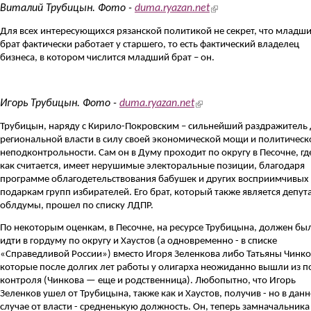
(link is external)
Виталий Трубицын. Фото -
duma.ryazan.net
Для всех интересующихся рязанской политикой не секрет, что
младш
брат
фактически работает у старшего, то есть фактический владелец
бизнеса, в котором числится младший брат – он.
trubicyn-igor.jpg
(link is external)
Игорь Трубицын. Фото -
duma.ryazan.net
Трубицын, наряду с Кирило-Покровским – сильнейший раздражитель 
региональной власти в силу своей экономической мощи и политическ
неподконтрольности. Сам он в Думу проходит по округу в Песочне, гд
как считается, имеет нерушимые электоральные позиции, благодаря
программе облагодетельствования бабушек и других восприимчивых 
подаркам групп избирателей. Его брат, который также является депут
облдумы, прошел по списку ЛДПР.
По некоторым оценкам, в Песочне, на ресурсе Трубицына, должен бы
идти в гордуму по округу и Хаустов (а одновременно - в списке
«Справедливой России») вместо Игоря Зеленкова либо Татьяны Чинко
которые после долгих лет работы у олигарха неожиданно вышли из п
контроля
(Чинкова — еще и родственница). Любопытно, что Игорь
Зеленков ушел от Трубицына, также как и Хаустов, получив - но в дан
случае от власти - средненькую должность. Он, теперь замначальника