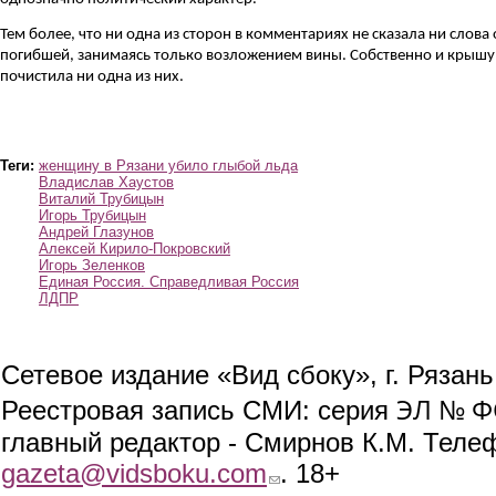
Тем более, что ни одна из сторон в комментариях не сказала ни слова 
погибшей, занимаясь только возложением вины. Собственно и крышу
почистила ни одна из них.
Теги:
женщину в Рязани убило глыбой льда
Владислав Хаустов
Виталий Трубицын
Игорь Трубицын
Андрей Глазунов
Алексей Кирило-Покровский
Игорь Зеленков
Единая Россия. Справедливая Россия
ЛДПР
Сетевое издание «Вид сбоку», г. Рязан
ЭЛ № ФС
Реестровая запись СМИ: серия
главный редактор - Смирнов К.М. Телефо
gazeta@vidsboku.com
(link sends e-mail)
. 18+