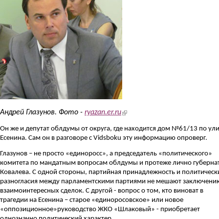
(link is external)
Андрей Глазунов. Фото -
ryazan.er.ru
Он же и депутат облдумы от округа, где находится дом №61/13 по ул
Есенина. Сам он в разговоре с Vidsboku эту информацию опроверг.
Глазунов – не просто «единоросс», а председатель «политического»
комитета по мандатным вопросам облдумы и протеже лично губерна
Ковалева. С одной стороны, партийная принадлежность и политическ
разногласия между парламентскими партиями не мешают заключени
взаимоинтересных сделок. С другой - вопрос о том, кто виноват в
трагедии на Есенина – старое «единоросовское» или новое
«оппозиционное»руководство ЖКО «Шлаковый» - приобретает
однозначно политический характер.