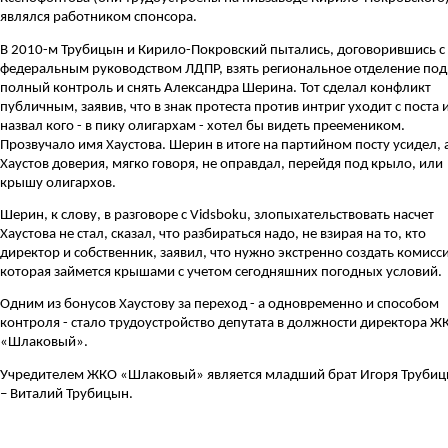
являлся работником спонсора.
В 2010-м Трубицын и Кирило-Покровский пытались, договорившись с
федеральным руководством ЛДПР, взять региональное отделение под
полный контроль и снять Александра Шерина. Тот сделал конфликт
публичным, заявив, что в знак протеста против интриг уходит с поста 
назвал кого - в пику олигархам - хотел бы видеть преемеником.
Прозвучало имя Хаустова. Шерин в итоге на партийном посту усидел, 
Хаустов доверия, мягко говоря, не оправдал, перейдя под крыло, или
крышу олигархов.
Шерин, к слову, в разговоре с Vidsboku, злопыхательствовать насчет
Хаустова не стал, сказал, что разбираться надо, не взирая на то, кто
директор и собственник, заявил, что нужно экстренно создать комисс
которая займется крышами с учетом сегодняшних погодных условий.
Одним из бонусов
Хаустову за переход
- а одновременно и способом
контроля - стало трудоустройство депутата в должности директора Ж
«Шлаковый».
У
чредителем
ЖКО
«
Шлаковый»
является младший брат Игоря Труби
–
Виталий Трубицын.
trubicin2.jpg