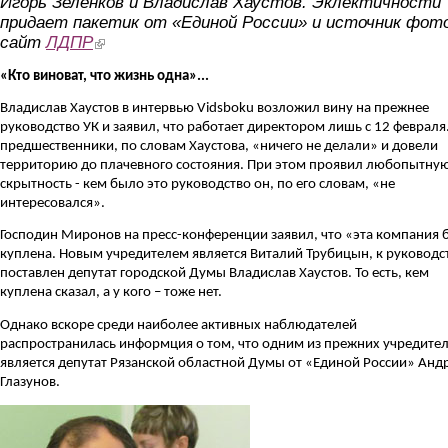
Игорь Зеленков и Владислав Хаустов. Эклектичности
придает пакетик от «Единой России» и источник фот
сайт
ЛДПР
(link is external)
«Кто виноват, что жизнь одна»...
Владислав Хаустов в интервью Vidsboku возложил вину на прежнее
руководство УК и заявил, что работает директором лишь с 12 февраля.
предшественники, по словам Хаустова, «ничего не делали» и довели
территорию до плачевного состояния. При этом проявил любопытну
скрытность - кем было это руководство он, по его словам, «не
интересовался».
Господин Миронов на пресс-конференции заявил, что «эта компания 
куплена. Новым учредителем является Виталий Трубицын, к руководс
поставлен депутат городской Думы Владислав Хаустов. То есть, кем
куплена сказал, а у кого – тоже нет.
Однако вскоре среди наиболее активных наблюдателей
распространилась информция о том, что одним из прежних учредите
является депутат Рязанской областной Думы от «Единой России» Анд
Глазунов.
glazunov_ryazan.er_.ru_.jpg