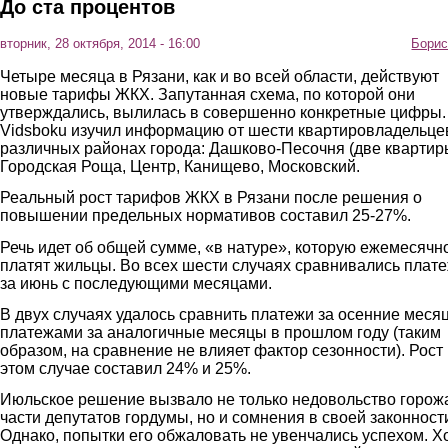
До ста процентов
вторник, 28 октября, 2014 - 16:00
Борис
Четыре месяца в Рязани, как и во всей области, действуют
новые тарифы ЖКХ. Запутанная схема, по которой они
утверждались, вылилась в совершенно конкретные цифры.
Vidsboku изучил информацию от шести квартировладельце
различных районах города: Дашково-Песочня (две квартир
Городская Роща, Центр, Канищево, Московский.
Реальный рост тарифов ЖКХ в Рязани после решения о
повышении предельных нормативов составил 25-27%.
Речь идет об общей сумме, «в натуре», которую ежемесячн
платят жильцы. Во всех шести случаях сравнивались плат
за июнь с последующими месяцами.
В двух случаях удалось сравнить платежи за осенние меся
платежами за аналогичные месяцы в прошлом году (таким
образом, на сравнение не влияет фактор сезонности). Рост
этом случае составил 24% и 25%.
Июльское решение вызвало не только недовольство горож
части депутатов гордумы, но и сомнения в своей законност
Однако, попытки его обжаловать не увенчались успехом. Х