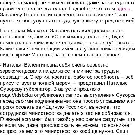
сфере на мало), не комментировал, даже на заседаниях
правительства не выступал. Подробнее об этом
здесь
.
Завалеву 65 лет, не исключено, что назначение было
нужно, чтобы улучшить трудовую книжку перед пенсией
По словам Малкова, Завалев оставил должность по
состоянию здоровья. «Он в команде остается, будет
помогать по своим компетенциям», – сказал губернатор.
Какие такие компетенции имеются у чиновника-невиди
никто, кроме Малкова, за это время так и не понял.
«Наталья Валентиновна себя очень серьезно
зарекомендовала на должности министра труда и
соцзащиты. Энергия, креатив, работоспособность – всё
присутствует в полной мере», – представил Наталью
Суворову губернатор. В августе прошлого
года Vidsboku опубликовал запись выступления Суворо
перед своими подчиненными: она просто упрашивала и
проголосовать за «Единую Россию», выяснив, что
сотрудники министерства делать этого не собираются.
Главный аргумент был такой: у нас самые раздутые шт
и если мы даже проголосовать не можем, то возникнет
вопрос, зачем это министерство вообще нужно. Спич