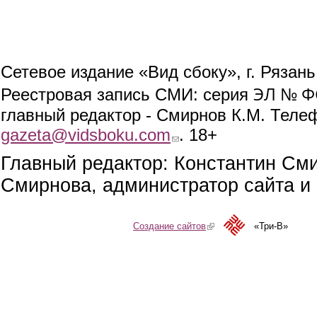
Сетевое издание «Вид сбоку», г. Рязан
ЭЛ № ФС
Реестровая запись СМИ: серия
главный редактор - Смирнов К.М. Телефо
gazeta@vidsboku.com
(link sends e-mail)
. 18+
Главный редактор: Константин См
Смирнова, администратор сайта и 
Создание сайтов
(link is external)
«Три-В»