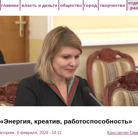
Перейти к основному содержанию
отд
главное
власть и деньги
общество
город
творчество
ра
«Энергия, креатив, работоспособность»
вторник, 6 февраля, 2024 - 14:11
Константин Сми