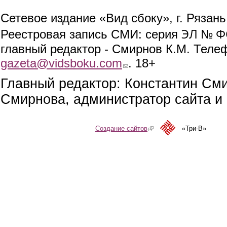
Сетевое издание «Вид сбоку», г. Рязан
ЭЛ № ФС
Реестровая запись СМИ: серия
главный редактор - Смирнов К.М. Телефо
gazeta@vidsboku.com
(link sends e-mail)
. 18+
Главный редактор: Константин См
Смирнова, администратор сайта и 
Создание сайтов
(link is external)
«Три-В»