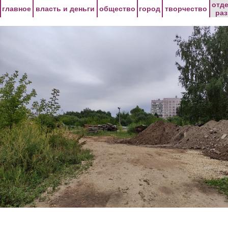
Перейти к основному содержанию
отд
главное
власть и деньги
общество
город
творчество
ра