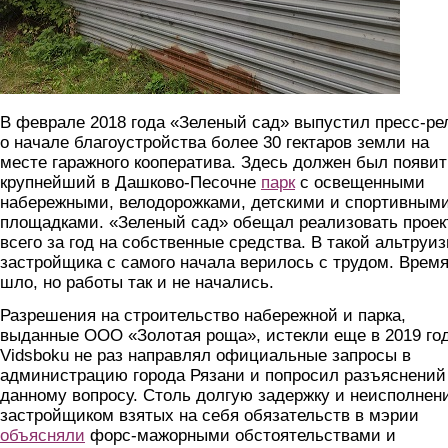
В феврале 2018 года «Зеленый сад» выпустил пресс-ре
о начале благоустройства более 30 гектаров земли на
месте гаражного кооператива. Здесь должен был появи
крупнейший в Дашково-Песочне
парк
с освещенными
набережными, велодорожками, детскими и спортивным
площадками. «Зеленый сад» обещал реализовать проек
всего за год на собственные средства. В такой альтруи
застройщика с самого начала верилось с трудом. Врем
шло, но работы так и не начались.
Разрешения на строительство набережной и парка,
выданные ООО «Золотая роща», истекли еще в 2019 год
Vidsboku не раз направлял официальные запросы в
администрацию города Рязани и попросил разъяснений
данному вопросу. Столь долгую задержку и неисполнен
застройщиком взятых на себя обязательств в мэрии
объясняли
форс-мажорными обстоятельствами и