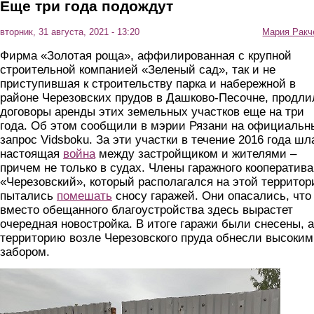
Еще три года подождут
вторник, 31 августа, 2021 - 13:20
Мария Ракч
Фирма «Золотая роща», аффилированная с крупной
строительной компанией «Зеленый сад», так и не
приступившая к строительству парка и набережной в
районе Черезовских прудов в Дашково-Песочне, продли
договоры аренды этих земельных участков еще на три
года. Об этом сообщили в мэрии Рязани на официальн
запрос Vidsboku. За эти участки в течение 2016 года шл
настоящая
война
между застройщиком и жителями –
причем не только в судах. Члены гаражного кооператива
«Черезовский», который располагался на этой территор
пытались
помешать
сносу гаражей. Они опасались, что
вместо обещанного благоустройства здесь вырастет
очередная новостройка. В итоге гаражи были снесены, а
территорию возле Черезовского пруда обнесли высоким
забором.
1.jpg