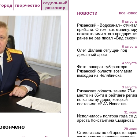
отдельный
город
творчество
разговор
новости
все ново
8 августа
Рязанский «Водоканал» отчита
прибыли. О том, как манипулир
показателями этого предприяти
ранее не раз писал «Вид сбоку
6 августа
Олег Шалаев отпущен под
домашний арест
4 августа
Фото: аппарат губернатора
Рязанской области возглавил
выходец из Челябинска
3 августа
Рязанская область заняла 73-е
место из 85-ти в рейтинге регио
по качеству дорог, который
составило «РИА Новости»
31 июля
Исполнилось полтора года со д
ареста Константина Смирнова
 окончено
29 июля
Стало известно об аресте перво
замминистра здравоохранения