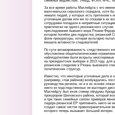
смежных ведомствах: УМВД, ФСКН, МЧС, на
За все время работы Махлейдта с его имене
мало-мальски серьезного скандала, хотя бы
немало людей, у которых есть претензии к 
уголовным делам или же по отказам в их во
сотрудники попадали в неприятные ситуации,
практически ни одного резонансного случая.
преследования бывшего мэра Рязани Федора
котором погибли два подростка, рязанский 
фоне прокуратуры, которая вульгарно пытал
мешала активности следователей.
По сути ангажированность следственного к
обусловлена общеполитическими ограничения
наблюдателями были вскрыты неоспоримые
на президентских выборах в 2013 году, для 
рязанском следкоме в Рязань выезжали сп
политических структур.
Известно, что некоторые уголовные дела в 
(например, глав районов) возбуждались пос
руководства региона, но и в их основе лежа
никто из подследственных не выглядел дисс
Махлейдту был вхож спикер облдумы Аркад
прокурором Шиловского района, который во
и при таких семейных связях примеров явно
лидера рязанской ЕР припомнить никто не 
создал самое чистое правоохранительное в
которого теперь вызывает большой интерес.