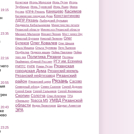
Кочетков
Игорь Морозов
Игорь
Игорь Путин
Трубицын
Игорь Туровский
Игорь Яшин
Ирина
 19:15
Касимов
Канищево
КПРФ Рязань
Кусова
Константиново
Касимовская городская Дума
ин
ЛДПР Рязань
Лыбедский бульвар
Людмила Кибальникова
Министерство печати
Рязанской области
Минлесхоз Рязанской области
 23:35
Михаил Малахов
Михаил Пронин
Мост через Оку
Олег
Николай Булаев
Николай Пилюгин
ы
Олег Ковалев
Булеков
Олег Шишов
Ольга Чуляева
Ольга Мишина
Петр Пыленок
Подбелка
Поджоги машин
Пойма Павловки
Пойма
Политика Рязани
Поляны
трех рек
 22:16
РГУ им. Есенина
Праймериз «Единой России»
Рязанская
тнего
РМПТС
РНПК
Роман Путин
м
городская Дума
Рязанский кремль
Рязанский
Рязанский нефтезавод
Рязань
район
Сасово
Рязанский цирк
 20:55
ния
Северный обход
Семен Сазонов
Сергей Дудукин
Сергей Ежов
Сергей Сальников
Сергей Филимонов
трен
Скопин
Солотча
Спас-Клепики
ТРЦ
УМВД Рязанской
Трасса М5
«Премьер»
области
Шаукат Ахметов
Федор Провоторов
 20:43
ЭРА
ке
оево
 23:25
ы