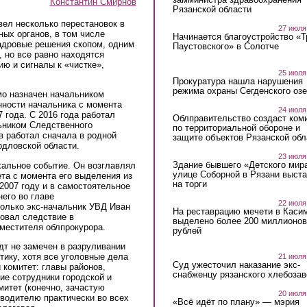
Константин Смирнов
Рязанской области
ел несколько перестановок в
27 июля
ых органов, в том числе
Начинается благоустройство «
кадровые решения скопом, одним
Паустовского» в Солотче
, но все равно находятся
ю и сигналы к «чистке»,
25 июля
Прокуратура нашла нарушения
режима охраны Сегденского озе
мо назначен начальником
нности начальника с момента
24 июля
 года. С 2016 года работал
Облправительство создаст ком
ьником Следственного
по территориальной обороне и
 работал сначала в родной
защите объектов Рязанской обл
рдловской области.
23 июля
Здание бывшего «Детского мир
хальное событие. Он возглавлял
улице Соборной в Рязани выст
та с момента его выделения из
на торги
2007 году и в самостоятельное
него во главе
22 июля
только экс-начальник УВД Иван
На реставрацию мечети в Каси
ровал следствие в
выделено более 200 миллионов
аместителя облпрокурора.
рублей
дт не замечен в разруливании
тику, хотя все уголовные дела
21 июля
Суд ужесточил наказание экс-
 комитет: главы районов,
снабженцу рязанского хлебоза
ие сотрудники городской и
итет (конечно, зачастую
20 июля
водителю практически во всех
«Всё идёт по плану» — мэрия