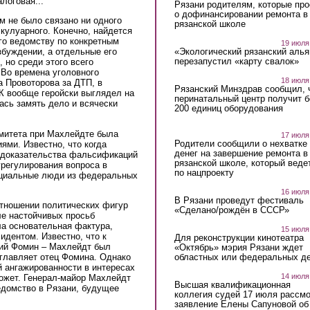
логовая...
Рязани родителям, которые пр
о дофинансировании ремонта в
м не было связано ни одного
рязанской школе
 кулуарного. Конечно, найдется
его ведомству по конкретным
19 июля
«Экологический рязанский алья
збуждении, а отдельные его
перезапустил «карту свалок»
 но среди этого всего
 Во времена уголовного
18 июля
 Провоторова за ДТП, в
Рязанский Минздрав сообщил, 
СК вообще геройски выглядел на
перинатальный центр получит 
ась замять дело и всячески
200 единиц оборудования
омитета при Махлейдте была
17 июля
Родители сообщили о нехватке
ми. Известно, что когда
денег на завершение ремонта в
 доказательства фальсификаций
рязанской школе, который веде
урегулирования вопроса в
по нацпроекту
ециальные люди из федеральных
16 июля
В Рязани проведут фестиваль
отношении политических фигур
«Сделано/рождён в СССР»
ле настойчивых просьб
ла основательная фактура,
15 июля
идентом. Известно, что к
Для реконструкции кинотеатра
ий Фомин – Махлейдт был
«Октябрь» мэрия Рязани ждет
областных или федеральных де
зглавляет отец Фомина. Однако
й ангажированности в интересах
14 июля
может. Генерал-майор Махлейдт
Высшая квалификационная
едомство в Рязани, будущее
коллегия судей 17 июля рассмо
заявление Елены Сапуновой об