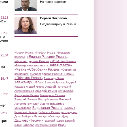
осили
Не понят народом
 23:13
Сергей Чиграков
нс»
Создал интригу в Рязани
 21:32
что
более
«Атрон» Рязань
«Глобус» Рязань
«Городские
 21:04
«Единая Россия» Рязань
проекты»
«Лучшие друзья» Рязань
«М5 Молл» Рязань
«Новая газета»
«Мещерская сторона»
тся
Рязань
«Сбербанк» Рязань
«Северная
компания»
«Справедливая Россия» Рязань
«Яблоко» Рязань
 19:47
Александр Чайка
Александр Шерин
Андрей
Алексей Фролов
Кашаев
Андрей Петруцкий
Андрей Красов
Аркадий Фомин
Антон Воробьев
Арт-Лужайка
 21:36
Арт-лужайка Рязань
Беженцы из Украины
Валерий Рюмин
Виталий
Виктор Малюгин
Артемов
Виталий Ларин
Владимир
нег
Водоканал Рязани
Мимоглядов
Выборы в
Рязанской области
Выборы в Рязанскую городскую
 22:06
Думу
Выборы в Рязанскую областную Думу
трит
Дашково-Песочня
Дмитрий Гудков
Евгений
Заборье
Игорь
Зызин
Застройка Рязани