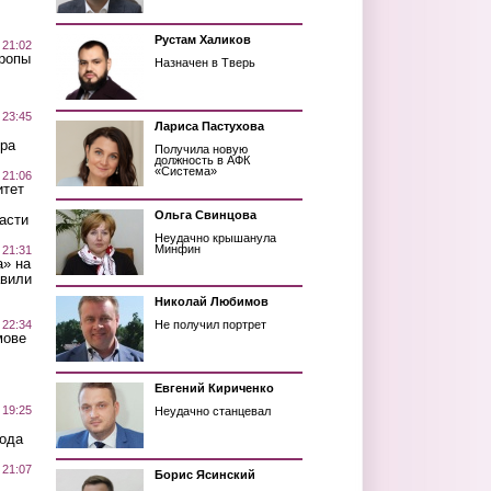
Рустам Халиков
 21:02
Тропы
Назначен в Тверь
 23:45
Лариса Пастухова
ра
Получила новую
должность в АФК
«Система»
 21:06
итет
Ольга Свинцова
асти
Неудачно крышанула
Минфин
 21:31
а» на
авили
Николай Любимов
 22:34
Не получил портрет
мове
Евгений Кириченко
 19:25
Неудачно станцевал
вода
 21:07
Борис Ясинский