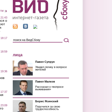
сти
 21:43
лся о
уют
я
»
 18:17
 18:59
лица
Павел Супрун
Увидел логику в вопросе
жителей
 19:36
нов
Павел Малков
Рассказал о «вопросе
выживания»
 17:37
ня
Борис Ясинский
 23:09
Поручился за свою
го
трудоспособность