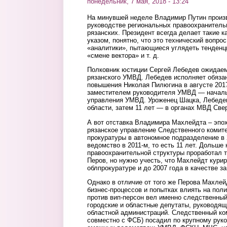
понедельник, 7 мая, 2018 - 13:24
На минувшей неделе Владимир Путин произв
руководстве региональных правоохранительн
рязанских. Президент всегда делает такие 
указом, понятно, что это технический вопрос
«аналитики», пытающиеся углядеть тенденци
«смене вектора» и т. д.
Полковник юстиции Сергей Лебедев ожидае
рязанского УМВД. Лебедев исполняет обяза
повышения Николая Пилюгина в августе 2017
заместителем руководителя УМВД — начал
управления УМВД. Уроженец Шацка, Лебедев
области, затем 11 лет — в органах МВД Све
А вот отставка Владимира Махлейдта – эпо
рязанское управление Следственного комите
прокуратуры в автономное подразделение в 
ведомство в 2011-м, то есть 11 лет. Дольше 
правоохранительной структуры проработал 
Перов, но нужно учесть, что Махлейдт кури
облпрокуратуре и до 2007 года в качестве з
Однако в отличие от того же Перова Махлей
бизнес-процессов и попытках влиять на поли
против вип-персон вел именно следственный
городские и областные депутаты, руководящ
областной администраций. Следственный ком
совместно с ФСБ) посадил по крупному руко