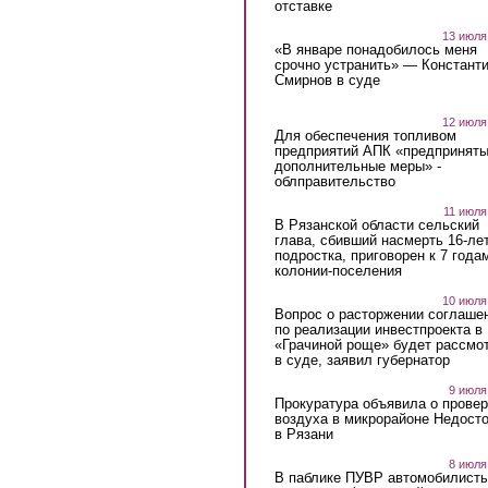
отставке
13 июля
«В январе понадобилось меня
срочно устранить» — Констант
Смирнов в суде
12 июля
Для обеспечения топливом
предприятий АПК «предпринят
дополнительные меры» -
облправительство
11 июля
В Рязанской области сельский
глава, сбивший насмерть 16-ле
подростка, приговорен к 7 года
колонии-поселения
10 июля
Вопрос о расторжении соглаше
по реализации инвестпроекта в
«Грачиной роще» будет рассмо
в суде, заявил губернатор
9 июля
Прокуратура объявила о провер
воздуха в микрорайоне Недост
в Рязани
8 июля
В паблике ПУВР автомобилист