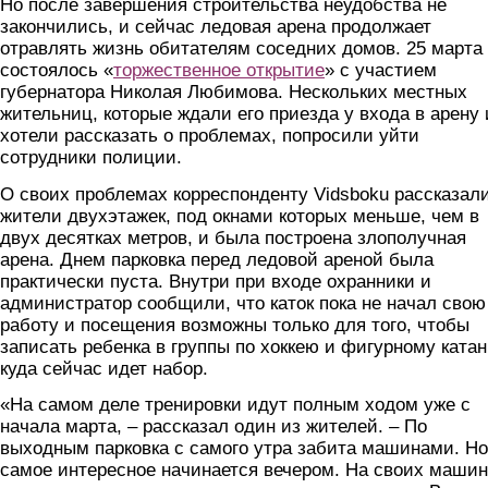
Но после завершения строительства неудобства не
закончились, и сейчас ледовая арена продолжает
отравлять жизнь обитателям соседних домов. 25 марта
состоялось «
торжественное открытие
» с участием
губернатора Николая Любимова. Нескольких местных
жительниц, которые ждали его приезда у входа в арену 
хотели рассказать о проблемах, попросили уйти
сотрудники полиции.
О своих проблемах корреспонденту Vidsboku рассказал
жители двухэтажек, под окнами которых меньше, чем в
двух десятках метров, и была построена злополучная
арена. Днем парковка перед ледовой ареной была
практически пуста. Внутри при входе охранники и
администратор сообщили, что каток пока не начал свою
работу и посещения возможны только для того, чтобы
записать ребенка в группы по хоккею и фигурному ката
куда сейчас идет набор.
«На самом деле тренировки идут полным ходом уже с
начала марта, – рассказал один из жителей. – По
выходным парковка с самого утра забита машинами. Но
самое интересное начинается вечером. На своих маши