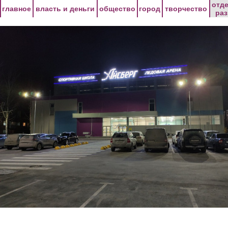
Перейти к основному содержанию
отд
главное
власть и деньги
общество
город
творчество
ра