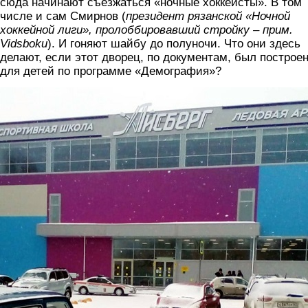
сюда начинают съезжаться «ночные хоккеисты». В том
числе и сам Смирнов (
президент рязанской
«
Ночной
хоккейной лиги
»,
пролоббировавший стройку – прим.
Vidsboku
). И гоняют шайбу до полуночи. Что они здесь
делают, если этот дворец, по документам, был построе
для детей по программе «Демография»?
katok2.jpg