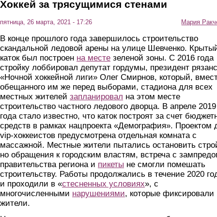
Хоккей за трясущимися стенами
пятница, 26 марта, 2021 - 17:26
Мария Ракч
В конце прошлого года завершилось строительство
скандальной ледовой арены на улице Шевченко. Крыты
каток был построен
на месте
зеленой зоны. С 2016 года
стройку лоббировал депутат гордумы, президент рязан
«Ночной хоккейной лиги» Олег Смирнов, который, вмес
обещанного им же перед выборами, стадиона для всех
местных жителей
запланировал
на этом месте
строительство частного ледового дворца. В апреле 2019
года стало известно, что каток построят за счет бюджет
средств в рамках нацпроекта «Демография». Проектом 
vip-хоккеистов предусмотрена отдельная комната с
массажной. Местные жители пытались остановить строй
но обращения к городским властям, встреча с зампред
правительства региона и
пикеты
не смогли помешать
строительству. Работы продолжались в течение 2020 го
и проходили в «
стесненных условиях
», с
многочисленными
нарушениями
, которые фиксировали
жители.