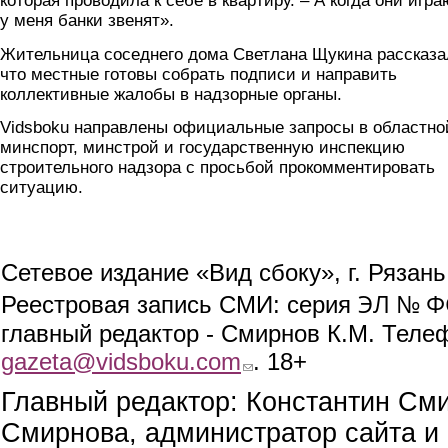
которая проводила к себе в квартиру. – А когда они игра
у меня банки звенят».
Жительница соседнего дома Светлана Щукина рассказа
что местные готовы собрать подписи и направить
коллективные жалобы в надзорные органы.
Vidsboku направлены официальные запросы в областно
минспорт, минстрой и государственную инспекцию
строительного надзора с просьбой прокомментировать
ситуацию.
Сетевое издание «Вид сбоку», г. Рязан
ЭЛ № ФС
Реестровая запись СМИ: серия
главный редактор - Смирнов К.М. Телефо
gazeta@vidsboku.com
(link sends e-mail)
. 18+
Главный редактор: Константин См
Смирнова, администратор сайта и 