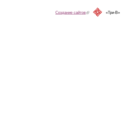
Создание сайтов
(link is external)
«Три-В»