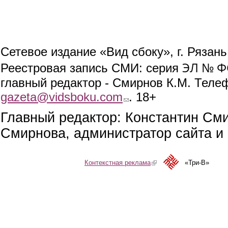
Сетевое издание «Вид сбоку», г. Рязан
ЭЛ № ФС
Реестровая запись СМИ: серия
главный редактор - Смирнов К.М. Телефо
gazeta@vidsboku.com
(link sends e-mail)
. 18+
Главный редактор: Константин См
Смирнова, администратор сайта и 
Контекстная реклама
(link is external)
«Три-В»