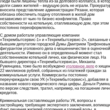
Люди были лишены тепла из-за долгового коллапса, в кото
долги самих жителей – ведущую роль не играли. Прокурату
вносила представление администрации Рязани, которая
обязана обеспечить подачу отопления в жилой дом
независимо от чьих-то бизнес-конфликтов. Право
собственности на котельную, отапливающую дом, при этом
постоянно переоформлялось.
С домом работали управляющие компании
«Техрембытсервис-1» и «Техрембытсервис-2», связанные 
бывшим депутатом городской Думы Дмитрием Трифоновы
фигурантом уголовного дела о мошенничестве в оценочно
деятельности. Именно он в определенный момент стал
собственником котельной лично, как физическое лицо. На
бывшего директора «Техрембытсервиса», Михаила
Румянцева, тоже было возбуждено
уголовное дело
о хище
22 миллионов рублей, собранных из платежей граждан за
коммунальные услуги. Коммерсанты постоянно
переучреждали свою УК («Техрембытсервис»), добавляя в
название нового юридического лица цифры. Деньги Румянц
по версии следствия, тратил, например, на погашение лич
кредитов.
Криминальная составляющая работы УК, вопросы к
застройщику, требующие экспертного заключения, вопиющ
факт лишения жителей отопления и горячей воды, в