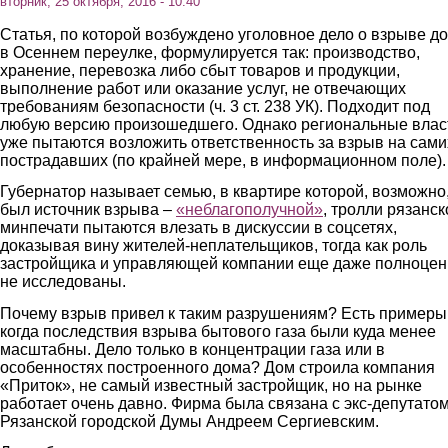
вторник, 25 октября, 2016 - 10:40
Статья, по которой возбуждено уголовное дело о взрыве д
в Осеннем переулке, формулируется так: производство,
хранение, перевозка либо сбыт товаров и продукции,
выполнение работ или оказание услуг, не отвечающих
требованиям безопасности (ч. 3 ст. 238 УК). Подходит под
любую версию произошедшего. Однако региональные влас
уже пытаются возложить ответственность за взрыв на сами
пострадавших (по крайней мере, в информационном поле).
Губернатор называет семью, в квартире которой, возможно
был источник взрыва –
«неблагополучной»
, тролли рязанск
минпечати пытаются влезать в дискуссии в соцсетях,
доказывая вину жителей-неплательщиков, тогда как роль
застройщика и управляющей компании еще даже полноцен
не исследованы.
Почему взрыв привел к таким разрушениям? Есть примеры
когда последствия взрыва бытового газа были куда менее
масштабны. Дело только в концентрации газа или в
особенностях построенного дома? Дом строила компания
«Приток», не самый известный застройщик, но на рынке
работает очень давно. Фирма была связана с экс-депутато
Рязанской городской Думы Андреем Сергиевским.