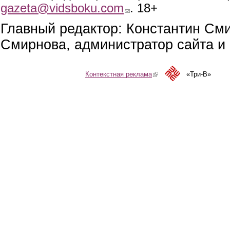
gazeta@vidsboku.com
(link sends e-mail)
. 18+
Главный редактор: Константин См
Смирнова, администратор сайта и 
Контекстная реклама
(link is external)
«Три-В»