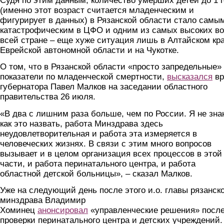
Судя по этим данным, количество умерших детей до 1 
(именно этот возраст считается младенческим и
фигурирует в данных) в Рязанской области стало самы
катастрофическим в ЦФО и одним из самых высоких во
всей стране – еще хуже ситуация лишь в Алтайском кра
Еврейской автономной области и на Чукотке.
О том, что в Рязанской области «просто запредельные»
показатели по младенческой смертности,
высказался
вр
губернатора Павел Малков на заседании областного
правительства 26 июля.
«В два с лишним раза больше, чем по России. Я не зна
как это назвать, работа Минздрава здесь
неудовлетворительная и работа эта измеряется в
человеческих жизнях. В связи с этим много вопросов
вызывает и в целом организация всех процессов в этой
части, и работа перинатального центра, и работа
областной детской больницы», – сказал Малков.
Уже на следующий день после этого и.о. главы рязанск
минздрава Владимир
Хоминец
анонсировал
«управленческие решения» посл
проверки перинатального центра и детских учреждений.