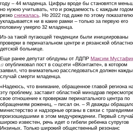
году – 44 младенца. Цифры вроде бы становятся меньш
но нужно учитывать, что и рождаемость с каждым годо
резко
снижалась
. Но 2022 год даже по этому показателю
укладывается ни в какие рамки – только за первую его
половину умерло 32 младенца.
Из-за такой пугающей тенденции были инициированы
проверки в перинатальном центре и рязанской областно
детской больнице.
Еще ранее депутат облдумы от ЛДПР
Максим Мустафи
(link is external)
опубликовал пост в соцсети «ВКонтакте», в котором
заявил, что внимательно расследоваться должен кажд
случай смерти младенца.
«Надеюсь, что внимание, обращенное главой региона н
эту проблему, заставит областной минздрав пересмотр
свое отношение к проверкам перинатального центра по
обращениям рожениц, – писал он. – Я дважды обращал
министерство и надзорные органы в связи с трагедиями
произошедшими в этом медучреждении. Первый случа
широко известен, речь идет о гибели ребенка супругов
Инзиных. Только широкий общественный резонанс