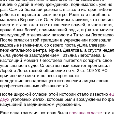
гибелью детей в медучреждениях, поднималась уже не
раз. Самый большой резонанс вызвала история гибели
ребенка в перинатальном центре. Родители погибшего
мальчика Вероника и Олег Инзины заявили, что причин
смерти стало халатное отношение врачей, в частности,
врача Анны Лорей, принимавшей роды, и (на тот момен
заведующей отделением патологии Татьяны Легостаево
После огласки этой трагедии в учреждении произошли
кадровые изменения, со своего поста ушла главврач
перинатального центра Ирина Девятова, а спустя неде
была уволена завотделением Татьяна Легостаева. В
настоящий момент Легостаева пытается оспорить свое
увольнение в суде. Следственный комитет предъявил
Лорей и Легостаевой обвинение по ч. 2 ст. 109 УК РФ –
причинение смерти по неосторожности
вследствие ненадлежащего исполнения лицом своих
профессиональных обязанностей.
После широкой огласки этой истории стало известно
ещ
двух
уголовных делах, которые были возбуждены по фа
нарушений в медицинском учреждении.
Еще одна трагедия, которая была
предана огласке
тем 