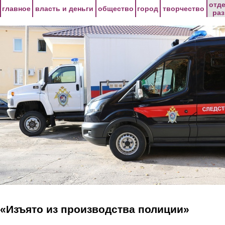
Перейти к основному содержанию
отд
главное
власть и деньги
общество
город
творчество
ра
«Изъято из производства полиции»