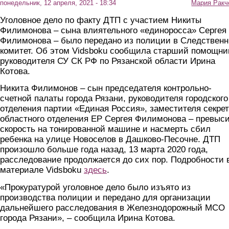
понедельник, 12 апреля, 2021 - 18:34
Мария Ракч
Уголовное дело по факту ДТП с участием Никиты
Филимонова – сына влиятельного «единоросса» Сергея
Филимонова – было передано из полиции в Следствен
комитет. Об этом Vidsboku сообщила старший помощни
руководителя СУ СК РФ по Рязанской области Ирина
Котова.
Никита Филимонов – сын председателя контрольно-
счетной палаты города Рязани, руководителя городского
отделения партии «Единая Россия», заместителя секре
областного отделения ЕР Сергея Филимонова – превыс
скорость на тонированной машине и насмерть сбил
ребенка на улице Новоселов в Дашково-Песочне. ДТП
произошло больше года назад, 13 марта 2020 года,
расследование продолжается до сих пор. Подробности 
материале Vidsboku
здесь
.
«Прокуратурой уголовное дело было изъято из
производства полиции и передано для организации
дальнейшего расследования в Железнодорожный МСО
города Рязани», – сообщила Ирина Котова.