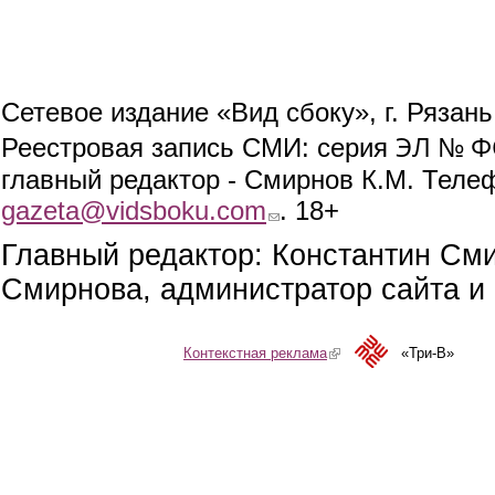
Сетевое издание «Вид сбоку», г. Рязан
ЭЛ № ФС
Реестровая запись СМИ: серия
главный редактор - Смирнов К.М. Телефо
gazeta@vidsboku.com
(link sends e-mail)
. 18+
Главный редактор: Константин См
Смирнова, администратор сайта и 
Контекстная реклама
(link is external)
«Три-В»