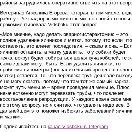
районы затруднилась оперативно ответить на этот вопр
Ветеринар Анжелика Егорова, которая, в том числе, вед
работу с безнадзорными животными, со своей стороны
прокомментировала Vidsboku этот вопрос.
«Мое мнение, надо делать овариогистерэктомию – это
полное удаление яичников и матки, потому что если что
оставлять, это влечет последствия, – сказала она. – Ес
яичники оставить, а матку удалить, то у собаки будет
течка, вокруг будет собираться целая куча кобелей, те ж
самые драки могут быть. Если удалить яичники, то
проблема пирометры (воспалительный процесс в полос
матки) остается. То, что перевязка труб дешевле выходи
я не могу сказать, потому что там тот же самый наркоз,
может чуть меньше – время проведения меньше. Плюс
некачественно могут перевязать трубы, что повлечет
восстановление репродукции. У каждого врача свое мн
по этому вопросу, но я считаю, что удалять надо все. В
дальнейшем это поможет избежать заболеваний яични
и матки».
Подписывайтесь на
канал Vidsboku в Telegram