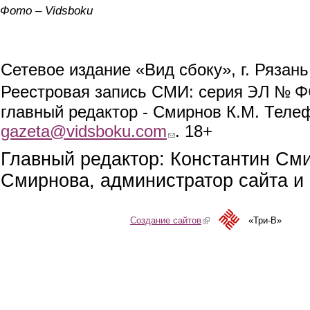
Фото – Vidsboku
Сетевое издание «Вид сбоку», г. Рязан
ЭЛ № ФС
Реестровая запись СМИ: серия
главный редактор - Смирнов К.М. Телефо
gazeta@vidsboku.com
(link sends e-mail)
. 18+
Главный редактор: Константин См
Смирнова, администратор сайта и 
Создание сайтов
(link is external)
«Три-В»