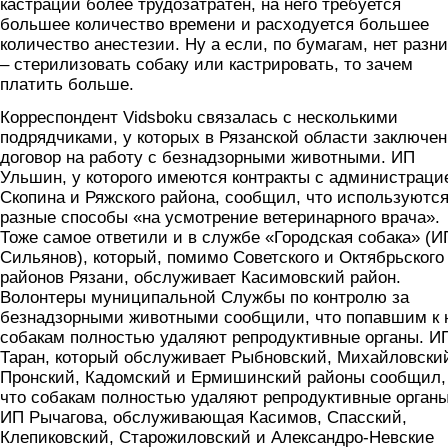
кастрации более трудозатратен, на него требуется
большее количество времени и расходуется большее
количество анестезии. Ну а если, по бумагам, нет разн
– стерилизовать собаку или кастрировать, то зачем
платить больше.
Корреспондент Vidsboku связалась с несколькими
подрядчиками, у которых в Рязанской области заключен
договор на работу с безнадзорными животными. ИП
Ульшин, у которого имеются контракты с администраци
Скопина и Ряжского района, сообщил, что используютс
разные способы «на усмотрение ветеринарного врача».
Тоже самое ответили и в службе «Городская собака» (И
Сильянов), который, помимо Советского и Октябрьского
районов Рязани, обслуживает Касимовский район.
Волонтеры муниципальной Службы по контролю за
безнадзорными животными сообщили, что попавшим к 
собакам полностью удаляют репродуктивные органы. И
Таран, который обслуживает Рыбновский, Михайловски
Пронский, Кадомский и Ермишинский районы сообщил,
что собакам полностью удаляют репродуктивные органы
ИП Рычагова, обслуживающая Касимов, Спасский,
Клепиковский, Старожиловский и Александро-Невские