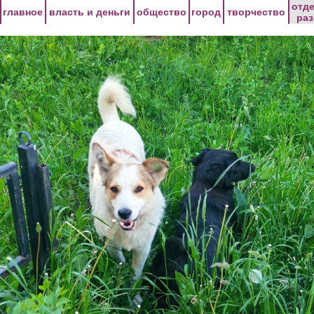
Перейти к основному содержанию
отд
главное
власть и деньги
общество
город
творчество
ра