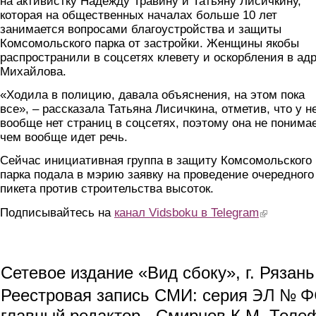
на активистку Надежду Травину и Татьяну Лисичкину,
которая на общественных началах больше 10 лет
занимается вопросами благоустройства и защиты
Комсомольского парка от застройки. Женщины якобы
распространили в соцсетях клевету и оскорбления в ад
Михайлова.
«Ходила в полицию, давала объяснения, на этом пока
все», – рассказала Татьяна Лисичкина, отметив, что у н
вообще нет страниц в соцсетях, поэтому она не понимае
чем вообще идет речь.
Сейчас инициативная группа в защиту Комсомольского
парка подала в мэрию заявку на проведение очередного
пикета против строительства высоток.
Подписывайтесь на
канал Vidsboku в Telegram
(link is extern
Сетевое издание «Вид сбоку», г. Рязан
ЭЛ № ФС
Реестровая запись СМИ: серия
главный редактор - Смирнов К.М. Телефо