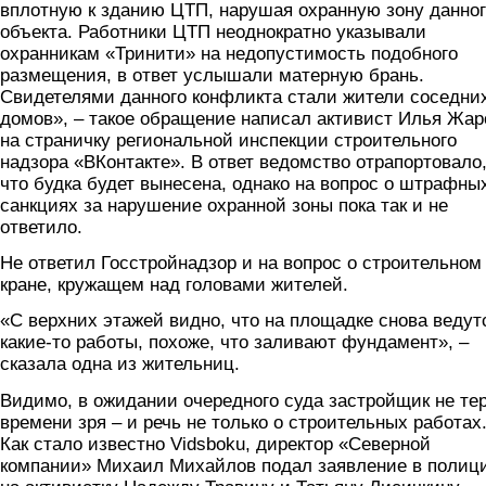
вплотную к зданию ЦТП, нарушая охранную зону данно
объекта. Работники ЦТП неоднократно указывали
охранникам «Тринити» на недопустимость подобного
размещения, в ответ услышали матерную брань.
Свидетелями данного конфликта стали жители соседни
домов», – такое обращение написал активист Илья Жар
на страничку региональной инспекции строительного
надзора «ВКонтакте». В ответ ведомство отрапортовало
что будка будет вынесена, однако на вопрос о штрафны
санкциях за нарушение охранной зоны пока так и не
ответило.
Не ответил Госстройнадзор и на вопрос о строительном
кране, кружащем над головами жителей.
«С верхних этажей видно, что на площадке снова ведут
какие-то работы, похоже, что заливают фундамент», –
сказала одна из жительниц.
Видимо, в ожидании очередного суда застройщик не те
времени зря – и речь не только о строительных работах
Как стало известно Vidsboku, директор «Северной
компании» Михаил Михайлов подал заявление в полиц