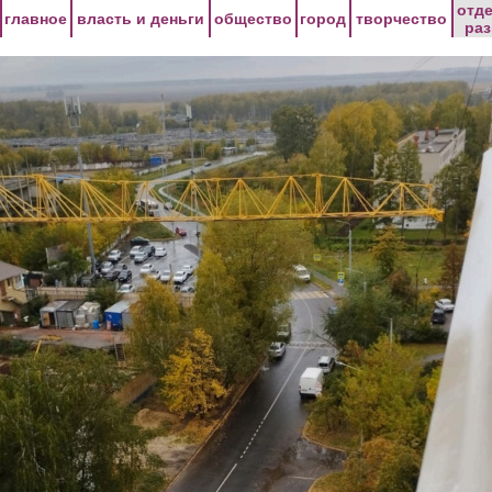
Перейти к основному содержанию
отд
главное
власть и деньги
общество
город
творчество
ра