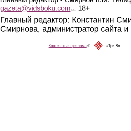
gazeta@vidsboku.com
(link sends e-mail)
. 18+
Главный редактор: Константин См
Смирнова, администратор сайта и 
Контекстная реклама
(link is external)
«Три-В»