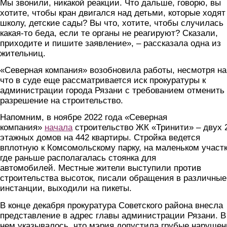
Мы звонили, никакой реакции. Что дальше, говорю, вы
хотите, чтобы кран двигался над детьми, которые ходят
школу, детские сады? Вы что, хотите, чтобы случилась
какая-то беда, если те органы не реагируют? Сказали,
приходите и пишите заявление», – рассказала одна из
жительниц.
«Северная компания» возобновила работы, несмотря на
что в суде еще рассматривается иск прокуратуры к
администрации города Рязани с требованием отменить
разрешение на строительство.
Напомним, в ноябре 2022 года «Северная
компания»
начала
строительство ЖК «Тринити» – двух 
этажных домов на 442 квартиры. Стройка ведется
вплотную к Комсомольскому парку, на маленьком участк
где раньше располагалась стоянка для
автомобилей. Местные жители выступили против
строительства высоток, писали обращения в различные
инстанции, выходили на пикеты.
В конце декабря прокуратура Советского района внесла
представление в адрес главы администрации Рязани. В
нем указывалось, что мэрия допустила грубые нарушен