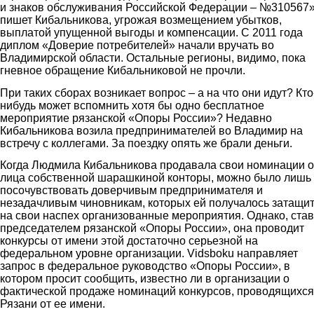
и знаков обслуживания Российской Федерации – №310567»
пишет Кибальникова, угрожая возмещением убытков,
выплатой упущенной выгоды и компенсации. С 2011 года
диплом «Доверие потребителей» начали вручать во
Владимирской области. Остальные регионы, видимо, пока
гневное обращение Кибальниковой не прочли.
При таких сборах возникает вопрос – а на что они идут? Кто
нибудь может вспомнить хотя бы одно бесплатное
мероприятие рязанской «Опоры России»? Недавно
Кибальникова возила предпринимателей во Владимир на
встречу с коллегами. За поездку опять же брали деньги.
Когда Людмила Кибальникова продавала свои номинации о
лица собственной шарашкиной конторы, можно было лишь
посочувствовать доверчивым предпринимателя и
незадачливым чиновникам, которых ей получалось затащи
на свои наспех организованные мероприятия. Однако, став
председателем рязанской «Опоры России», она проводит
конкурсы от имени этой достаточно серьезной на
федеральном уровне организации. Vidsboku направляет
запрос в федеральное руководство «Опоры России», в
котором просит сообщить, известно ли в организации о
фактической продаже номинаций конкурсов, проводящихся
Рязани от ее имени.