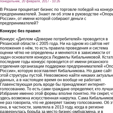
понедельник, 20 февраля, 2017 - 10:26
В Рязани процветает бизнес по торговле победой на конкур
предпринимателей. Знают ли об этом в руководстве «Опор
России», от имени которой собирают деньги с
предпринимателей?
Конкурс без правил
Конкурс «Диплом «Доверие потребителей» проводится в
Рязанской области с 2005 года. Ни на одном из сайтов нет
положения о нём, то есть правила проведения и система
оценки чётко не определены и меняются в зависимости от
задач основателя конкурса Людмилы Кибальниковой. Кстат
последние годы конкурс проводится от имени рязанского
отделения организации поддержки предпринимателей «Оп
России», которую возглавляет Кибальникова. Но даже сайт
этой структуры пустой. Невозможно найти никаких актуаль
данных, а в настоящее время он вообще не работает.
Главенствующая роль вроде бы принадлежит интернет-
голосованию. То есть сами граждане определяют, кто лучши
Избрание именно этой формы вполне понятно. Не секрет, ч
здесь возможна искусственная накрутка. Сама Кибальнико
не раз говорила, что не доверяет такому голосованию. Об 
она, в частности, заявляла в 2013 году, когда в регионе
развернулась борьба за место бизнес-омбудсмена, и в