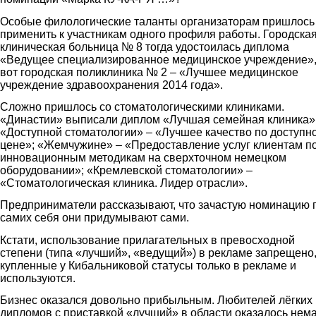
Особые филологические таланты организаторам пришлось
применить к участникам одного профиля работы. Городска
клиническая больница № 8 тогда удостоилась диплома
«Ведущее специализированное медицинское учреждение»,
вот городская поликлиника № 2 – «Лучшее медицинское
учреждение здравоохранения 2014 года».
Сложно пришлось со стоматологическими клиниками.
«Династии» выписали диплом «Лучшая семейная клиника»
«Доступной стоматологии» – «Лучшее качество по доступн
цене»; «Жемчужине» – «Предоставление услуг клиентам п
инновационным методикам на сверхточном немецком
оборудовании»; «Кремлевской стоматологии» –
«Стоматологическая клиника. Лидер отрасли».
Предприниматели рассказывают, что зачастую номинацию 
самих себя они придумывают сами.
Кстати, использование прилагательных в превосходной
степени (типа «лучший», «ведущий») в рекламе запрещено,
купленные у Кибальниковой статусы только в рекламе и
используются.
Бизнес оказался довольно прибыльным. Любителей лёгких
дипломов с приставкой «лучший» в области оказалось нема