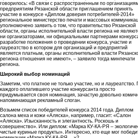
говорилось: «В связи с распространенным по организациям
предприятиям Рязанской области приглашением принять
участие в конкурсе «Диплом доверия потребителей-2014»
региональное министерство печати и массовых коммуника
уполномочено заявить о том, что правительство Рязанской
области, органы исполнительной власти региона не являют
ни организаторами, ни официальными партнерами конкурса
разработке положения о проведении конкурса, участие и
лауреатство в котором для организаций и предприятий
является платным, органы исполнительной власти Рязанск
региона отношения не имеют», – заявило тогда минпечати
региона.
Широкий выбор номинаций
Заметим, что платное не только участие, но и лауреатство.
каждого оплатившего участие конкурсанта просто
придумывается своя номинация, зачастую довольно комич
напоминающая рекламный слоган.
Возьмем список победителей конкурса 2014 года. Диплом
салона меха и кожи «Аляска», например, гласит: «Салон
«Аляска». Изысканность и элегантность. Роскошь и
совершенство». Или диплом: «Марка КУ-КА-РЯ – экологиче
чистые куриные продукты». Интересно, кто еще мог победи
номинации «Марка КУ-КА-РЯ …»?