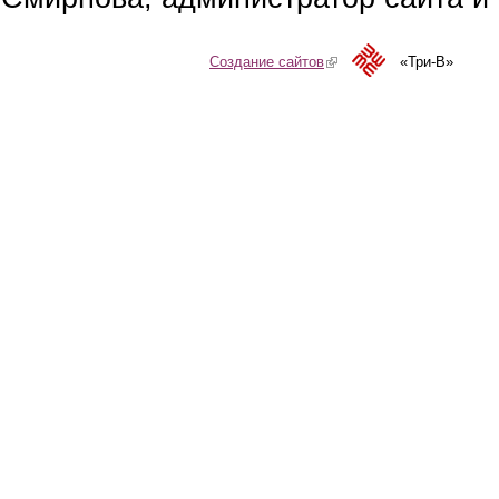
Создание сайтов
(link is external)
«Три-В»