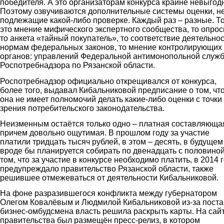
победителя. А это организаторам конкурса крайне невыгод
Поэтому озвучиваются дополнительные системы оценки, н
подлежащие какой-либо проверке. Каждый раз – разные. Т
это мнение мифического экспертного сообщества, то опрос
то анкета «тайный покупатель», то соответствие деятельно
нормам федеральных законов, то мнение контролирующих
органов: управлений Федеральной антимонопольной служ
Роспотребнадзора по Рязанской области.
Роспотребнадзор официально открещивался от конкурса,
более того, выдавал Кибальниковой предписание о том, чт
она не имеет полномочий делать какие-либо оценки с точки
зрения потребительского законодательства.
Неизменным остаётся только одно – платная составляюща
причем довольно ощутимая. В прошлом году за участие
платили тридцать тысяч рублей, в этом – десять, в будущем
вроде бы планируется собирать по двенадцать с половиной
том, что за участие в конкурсе необходимо платить, в 2014 
предупреждало правительство Рязанской области, также
решившее отмежеваться от деятельности Кибальниковой.
На фоне разразившегося конфликта между губернатором
Олегом Ковалёвым и Людмилой Кибальниковой из-за поста
бизнес-омбудсмена власть решила раскрыть карты. На сай
правительства был размещён пресс-релиз, в котором