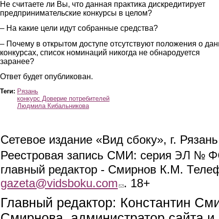
Не считаете ли Вы, что данная практика дискредитирует
предпринимательские конкурсы в целом?
– На какие цели идут собранные средства?
– Почему в открытом доступе отсутствуют положения о да
конкурсах, список номинаций никогда не обнародуется
заранее?
Ответ будет опубликован.
Теги:
Рязань
конкурс Доверие потребителей
Людмила Кибальникова
Сетевое издание «Вид сбоку», г. Рязан
ЭЛ № ФС
Реестровая запись СМИ: серия
главный редактор - Смирнов К.М. Телефо
gazeta@vidsboku.com
(link sends e-mail)
. 18+
Главный редактор: Константин См
Смирнова, администратор сайта и 