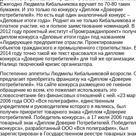
Ежегодно Людмила Кибальникова вручает по 70-80 таких
бумажек. И это только по конкурсу «Диплом «Доверие
потребителей». Но есть ещё один аналогичный конкурс –
«Деловые итоги года». Роднит их не только Кибальникова и
платное участие, но и полное заимствование номинаций. В
2012 году проектный институт «Промгражданпроект» получ
диплом конкурса «Деловые итоги года» под названием
«Лидирующее предприятие отрасли. Проектирование
объектов гражданского и промышленного строительства». 
2014 году точно такой же текст красовался на дипломе
конкурса «Доверие потребителей» для той же организации.
Налицо творческий кризис организатора.
Постепенно аппетиты Людмилы Кибальниковой возросли. 
предлагает приобретать франшизу на «Диплом «Доверие
потребителей». На сайте конкурса размещено её гневное
обращение ко всем, кто пожелает использовать это
словосочетание без финансовых отношений с ней. «23 мар
2006 года ООО «Вся полиграфия», единственным
учредителем и руководителем которого я являюсь, был
получен приоритет товарного знака «Диплом «Доверие
потребителей. Победитель конкурса», а 17 июля 2006 года
товарный знак «Диплом Доверие Потребителей. Победител
конкурса», разработанный ООО «Вся полиграфия», был
зарегистрирован в Государственном реестре товарных зна