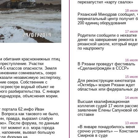
перезапустил «карту свалок»
18 июля
Рязанский Минздрав сообщил, 
перинатальный центр получит 
200 единиц оборудования
17 июля
Родители сообщили о нехватке
денег на завершение ремонта в
рязанской школе, который веде
по нацпроекту
м обитания краснокнижных птиц
16 июля
 преступление. Участки
В Рязани проведут фестиваль
4-5 классов опасности. Земля
«Сделано/рождён в СССР»
чиновники сомневались, озеро
15 июля
аказали независимую экспертизу,
Для реконструкции кинотеатра
ие озера. Собственник с
«Октябрь» мэрия Рязани ждет
 госреестре водный объект не
областных или федеральных де
ного разбирательства. С января
роднадзора, объяснения мэрии.
14 июля
Высшая квалификационная
коллегия судей 17 июля рассмо
 портала 62.инфо Иван
заявление Елены Сапуновой об
 Вопроса как такового не было,
отставке
тин, правда, выразил слабую
трю». После форума, по данным
13 июля
«В январе понадобилось меня
тот момент и.о. мэра города
срочно устранить» — Констант
т, напомним, вызвал большую
Смирнов в суде
сле форума на