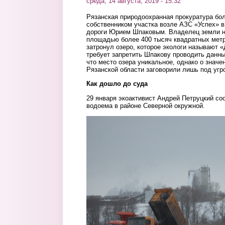
среда, 14 августа, 2019 - 15:32
Рязанская природоохранная прокуратура бо
собственником участка возле АЗС «Успех» в
дороги Юрием Шпаковым. Владелец земли н
площадью более 400 тысяч квадратных метр
затронул озеро, которое экологи называют «
требует запретить Шпакову проводить данны
что место озера уникальное, однако о значе
Рязанской области заговорили лишь под угр
Как дошло до суда
29 января экоактивист Андрей Петруцкий со
водоема в районе Северной окружной.
foto2.jpg