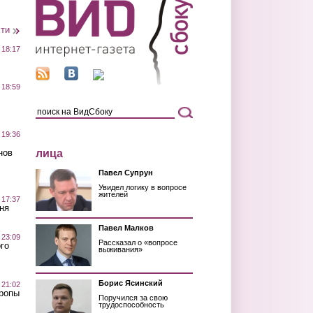
сти
 18:17
 18:59
 19:36
лица
нов
Павел Супрун
Увидел логику в вопросе
жителей
 17:37
ня
Павел Малков
 23:09
Рассказал о «вопросе
го
выживания»
Борис Ясинский
 21:02
Тропы
Поручился за свою
трудоспособность