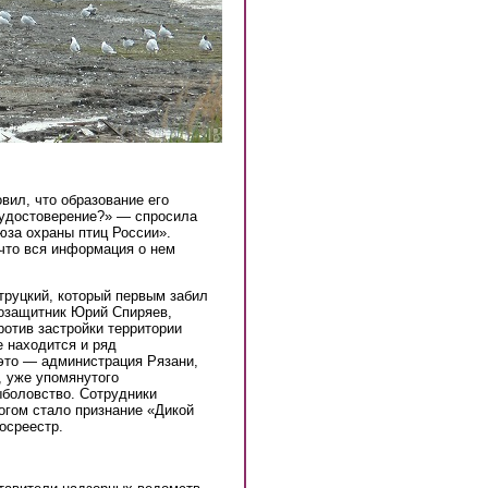
вил, что образование его
 удостоверение?» — спросила
юза охраны птиц России».
 что вся информация о нем
труцкий, который первым забил
дозащитник Юрий Спиряев,
ротив застройки территории
е находится и ряд
 это — администрация Рязани,
 уже упомянутого
боловство. Сотрудники
огом стало признание «Дикой
осреестр.