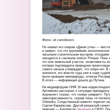
Фото: vk.com/ekorzn.
Он назвал его озером «Дикая утка» — место
и заявил, что это крупнейшее экологическое
засыпали строительным мусором, отходами 
находится в «зеленом поясе» Рязани. Пока 
это или земельный участок, экоактивисты з
которая подтвердила природное происхожден
самого начала утверждает, что озера нет. В
значился, его внесли туда уже в ходе судеб
были проверки минприроды, отписки Роспри
В итоге — информация дошла до Путина.
На медиафоруме ОНФ 16 мая корреспондент
Артеменко рассказал о ситуации президенту.
журналист сказал, что «озеро умирает». Пу
заинтересованность, сказав лишь «я посмо
Vidsboku, Следственный комитет опросил на 
Сергея Карабасова. Другой рязанский сюже
реакцию — Карабасов
заключен
в СИЗО. По