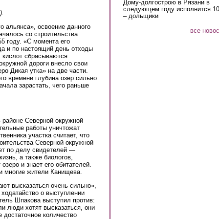
Дому-долгострою в Рязани в
следующем году исполнится 10
).
– дольщики
о альянса», освоение данного
все ново
началось со строительства
5 году. «С момента его
да и по настоящий день отходы
х кислот сбрасываются
окружной дороги внесло свои
ро Дикая утка» на две части.
ого времени глубина озер сильно
ачала зарастать, чего раньше
в районе Северной окружной
тельные работы уничтожат
венника участка считает, что
роительства Северной окружной
ает по делу свидетелей —
изнь, а также биологов,
 озеро и знает его обитателей.
и многие жители Канищева.
ют высказаться очень сильно»,
 ходатайство о выступлении
тель Шпакова выступил против:
и люди хотят высказаться, они
е достаточное количество