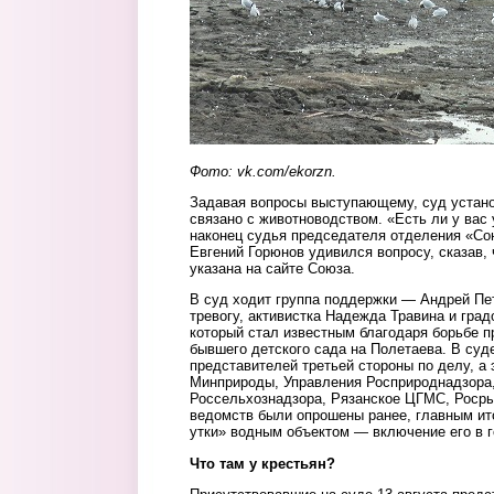
Фото: vk.com/ekorzn.
Задавая вопросы выступающему, суд устано
связано с животноводством. «Есть ли у вас
наконец судья председателя отделения «Со
Евгений Горюнов удивился вопросу, сказав,
указана на сайте Союза.
В суд ходит группа поддержки — Андрей Пе
тревогу, активистка Надежда Травина и гра
который стал известным благодаря борьбе п
бывшего детского сада на Полетаева. В суд
представителей третьей стороны по делу, а
Минприроды, Управления Росприроднадзора,
Россельхознадзора, Рязанское ЦГМС, Росры
ведомств были опрошены ранее, главным ит
утки» водным объектом — включение его в г
Что там у крестьян?