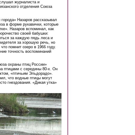
слушал журналиста и
рязанского отделения Союза
 города» Назаров рассказывал
еза в форме рукавички, которые
ке». Назаров вспоминал, как
ророчество своей бабушки:
оться за каждую пядь леса и
видетеля за хорошую речь, но
что помнит озеро в 1966 году.
ние точность воспоминаний
юза охраны птиц России»
за птицами с середины 80-х. Он
ктом, «птичьим Эльдорадо».
нил, что водные птицы могут
сто гнездования. «Дикая утка»