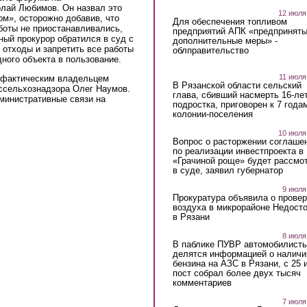
олай Любимов. Он назвал это
12 июля
м», осторожно добавив, что
Для обеспечения топливом
боты не приостанавливались,
предприятий АПК «предпринят
ый прокурор обратился в суд с
дополнительные меры» -
 отходы и запретить все работы
облправительство
ного объекта в пользование.
11 июля
х фактическим владельцем
В Рязанской области сельский
оссельхознадзора Олег Наумов.
глава, сбивший насмерть 16-ле
дминистративные связи на
подростка, приговорен к 7 года
колонии-поселения
10 июля
Вопрос о расторжении соглаше
по реализации инвестпроекта в
«Грачиной роще» будет рассмо
в суде, заявил губернатор
9 июля
Прокуратура объявила о провер
воздуха в микрорайоне Недост
в Рязани
8 июля
В паблике ПУВР автомобилист
делятся информацией о наличи
бензина на АЗС в Рязани, с 25 
пост собрал более двух тысяч
комментариев
7 июля