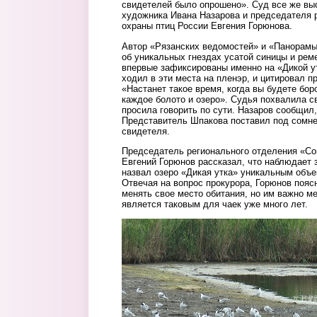
свидетелей было опрошено». Суд все же вы
художника Ивана Назарова и председателя 
охраны птиц России Евгения Горюнова.
Автор «Рязанских ведомостей» и «Панорамы
об уникальных гнездах усатой синицы и рем
впервые зафиксированы именно на «Дикой ут
ходил в эти места на пленэр, и цитировал п
«Настанет такое время, когда вы будете бор
каждое болото и озеро». Судья похвалила с
просила говорить по сути. Назаров сообщил, 
Представитель Шпакова поставил под сомне
свидетеля.
Председатель регионального отделения «Со
Евгений Горюнов рассказал, что наблюдает 
назвал озеро «Дикая утка» уникальным объе
Отвечая на вопрос прокурора, Горюнов пояс
менять свое место обитания, но им важно ме
является таковым для чаек уже много лет.
chayki.jpg