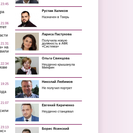
 23:45
Рустам Халиков
ра
Назначен в Тверь
 21:06
итет
Лариса Пастухова
асти
Получила новую
 21:31
должность в АФК
«Система»
а» на
авили
Ольга Свинцова
 22:34
Неудачно крышанула
мове
Минфин
Николай Любимов
 19:25
Не получил портрет
вода
 21:07
Евгений Кириченко
осили
Неудачно станцевал
 23:13
Борис Ясинский
нс»