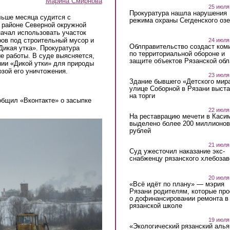
Марина Смирнова
25 июля
Прокуратура нашла нарушения
льше месяца судится с
режима охраны Сегденского озе
 районе Северной окружной
ачал использовать участок
ов под строительный мусор и
24 июля
Облправительство создаст ком
Дикая утка». Прокуратура
по территориальной обороне и
е работы. В суде выясняется,
защите объектов Рязанской обл
нии «Дикой утки» для природы
озой его уничтожения.
23 июля
Здание бывшего «Детского мир
улице Соборной в Рязани выст
на торги
общил «Вконтакте» о засыпке
22 июля
На реставрацию мечети в Каси
выделено более 200 миллионов
рублей
21 июля
Суд ужесточил наказание экс-
снабженцу рязанского хлебоза
20 июля
«Всё идёт по плану» — мэрия
Рязани родителям, которые пр
о дофинансировании ремонта в
рязанской школе
19 июля
«Экологический рязанский алья