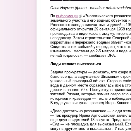
Олег Наумов (фото - rsnadzor.ru/rukovodstvo
По
информации
(link is external)
«Экологического рязанског
земельного участка и его водных объектов 
Рязанского завода силикатных изделий в 195
официального открытия 29 сентября 1958 го
производства в виде масел, аккумуляторны
неподалеку. Затем строительство Северной 
коррективы и перерезало водный объект «озе
Свидетели тех событий утверждают, что с т
изменилась, местами до 2-5 метров и вода н
не наблюдалось», — сообщает ЭРА.
Люди желают высказаться
Задача прокуратуры — доказать, что озеро 
было всегда, а задуманные Шпаковым строи
уникальный природный объект. Сторона собст
вода в данном месте образовалась из-за ст
дороги в начале 70-х. Прокуратура привлек
жителей Рязани, которые помнят озеро всю ж
историков и краеведов — тех, кто наблюдает
В суде уже выступал краевед Игорь Канаев 
«Дело достаточно резонансное — люди жела
— так прокурор Ирина Артюшатская заявила
еще двух свидетелей 13 августа. Представи
«Суд — не площадка для высказываний. Есл
могут в другом месте высказаться. У нас уж