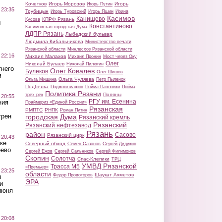
Кочетков
Игорь Морозов
Игорь
Игорь Путин
 23:35
Трубицын
Игорь Туровский
Игорь Яшин
Ирина
Касимов
Канищево
КПРФ Рязань
Кусова
ы
Константиново
Касимовская городская Дума
ЛДПР Рязань
Лыбедский бульвар
Людмила Кибальникова
Министерство печати
Рязанской области
Минлесхоз Рязанской области
 22:16
Михаил Малахов
Михаил Пронин
Мост через Оку
Олег
Николай Булаев
Николай Пилюгин
тнего
Олег Ковалев
Булеков
Олег Шишов
м
Ольга Чуляева
Ольга Мишина
Петр Пыленок
Подбелка
Поджоги машин
Пойма Павловки
Пойма
Политика Рязани
Поляны
трех рек
 20:55
РГУ им. Есенина
ния
Праймериз «Единой России»
Рязанская
РМПТС
РНПК
Роман Путин
трен
городская Дума
Рязанский кремль
Рязанский
Рязанский нефтезавод
Рязань
район
Сасово
Рязанский цирк
 20:43
ке
Северный обход
Семен Сазонов
Сергей Дудукин
оево
Сергей Ежов
Сергей Сальников
Сергей Филимонов
Скопин
Солотча
Спас-Клепики
ТРЦ
УМВД Рязанской
Трасса М5
«Премьер»
 23:25
области
Шаукат Ахметов
Федор Провоторов
ы
ЭРА
и
июня
 20:08