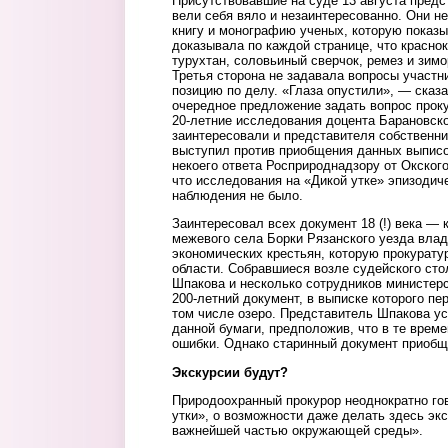
Присутствовавшие на суде 13 августа пред
вели себя вяло и незаинтересованно. Они н
книгу и монографию ученых, которую показы
доказывала по каждой странице, что красно
турухтан, соловьиный сверчок, ремез и зимо
Третья сторона не задавала вопросы участн
позицию по делу. «Глаза опустили», — сказ
очередное предложение задать вопрос прок
20-летние исследования доцента Барановск
заинтересовали и представителя собственн
выступил против приобщения данных выписо
некоего ответа Росприроднадзору от Окского
что исследования на «Дикой утке» эпизодич
наблюдения не было.
Заинтересовал всех документ 18 (!) века — 
межевого села Борки Рязанского уезда влад
экономических крестьян, которую прокурату
области. Собравшиеся возле судейского сто
Шпакова и несколько сотрудников министер
200-летний документ, в выписке которого пе
том числе озеро. Представитель Шпакова у
данной бумаги, предположив, что в те врем
ошибки. Однако старинный документ приобщ
Экскурсии будут?
Природоохранный прокурор неоднократно го
утки», о возможности даже делать здесь экс
важнейшей частью окружающей среды».