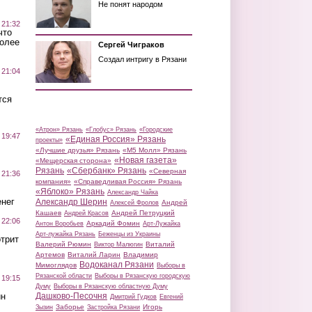
Не понят народом
 21:32
что
более
Сергей Чиграков
Создал интригу в Рязани
 21:04
тся
«Атрон» Рязань
«Глобус» Рязань
«Городские
 19:47
«Единая Россия» Рязань
проекты»
«Лучшие друзья» Рязань
«М5 Молл» Рязань
«Новая газета»
«Мещерская сторона»
Рязань
«Сбербанк» Рязань
«Северная
 21:36
компания»
«Справедливая Россия» Рязань
«Яблоко» Рязань
Александр Чайка
нег
Александр Шерин
Андрей
Алексей Фролов
Кашаев
Андрей Петруцкий
Андрей Красов
 22:06
Аркадий Фомин
Антон Воробьев
Арт-Лужайка
Арт-лужайка Рязань
Беженцы из Украины
трит
Валерий Рюмин
Виталий
Виктор Малюгин
Артемов
Виталий Ларин
Владимир
Водоканал Рязани
Мимоглядов
Выборы в
Рязанской области
Выборы в Рязанскую городскую
 19:15
Думу
Выборы в Рязанскую областную Думу
ин
Дашково-Песочня
Дмитрий Гудков
Евгений
Заборье
Игорь
Зызин
Застройка Рязани