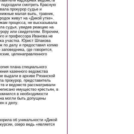
ставители надзорных ведомств
е подходили смотреть Красную
вала прокурор судье и
книжные малая выпь, травник,
родок живут на «Дикой утке».
икам процесса, не высказывала
ала судья, увидев реакцию на
урору или свидетелям. Впрочем,
ого и профессора Иванова не
ика участка. Юрист Шпакова
к по делу и предоставил копию
 заповедника, где говорится,
еские, целенаправленного
копия плана специального
ения казенного ведомства
ре выдали в архиве Рязанской
ла прокурор, представитель
ств и ведомств рассматривали
реписано имущество крестьян, в
сомнился в необходимости
ена могли быть допущены
ен к делу.
ворила об уникальности «Дикой
курсии, озеро ведь «является