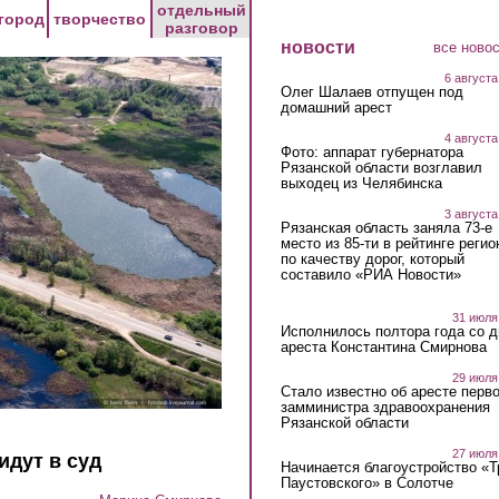
отдельный
город
творчество
разговор
новости
все ново
6 августа
Олег Шалаев отпущен под
домашний арест
4 августа
Фото: аппарат губернатора
Рязанской области возглавил
выходец из Челябинска
3 августа
Рязанская область заняла 73-е
место из 85-ти в рейтинге регио
по качеству дорог, который
составило «РИА Новости»
31 июля
Исполнилось полтора года со д
ареста Константина Смирнова
29 июля
Стало известно об аресте перво
замминистра здравоохранения
Рязанской области
27 июля
идут в суд
Начинается благоустройство «
Паустовского» в Солотче