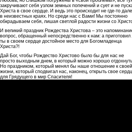
Любовь, но слишком погружены в «свои проблемы», все ту
закручивают себя узлом земных попечений и сует и не пуск
Христа в свое сердце. И ведь это происходит не где-то дал
в неизвестных краях. Но среди нас с Вами! Мы постоянно
обкрадываем себя, лишая светлой радости жизни со Христ
И великий праздник Рождества Христова – это напоминани
вопрос, обращенный непосредственно к нам: а приготовил
ты в своем сердце достойное место для Богомладенца
Христа?!
Дай Бог, чтобы Рождество Христово было бы для нас не
просто выходным днем, в который можно хорошо отдохнуть
Но праздником, который менял бы наше отношение к свое
жизни, который сподвигал нас, наконец, открыть свое серд
для Грядущего в мир Спасителя!