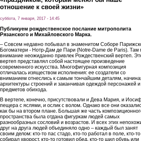
отношение к своей жизни»
суббота, 7 января, 2017 - 14:45
Публикуем рождественское послание м
итрополит
а
Рязанск
ого
и Михайловск
ого
Марк
а.
– Совсем недавно побывал в знаменитом Соборе Парижск
Богоматери - Нотр-Дам де Пари (Notre-Dame de Paris). Там
внимание неожиданно привлек Рождественский вертеп. Эт
вертеп представлял собой настоящее произведение
современного искусства. Многофигурная композиция
отличалась изяществом исполнения: ее создатели со
вниманием отнеслись к самым тончайшим деталям, начина
архитектуры строений и заканчивая одеждой персонажей и
предметов обихода.
В вертепе, конечно, присутствовали и Дева Мария, и Иосиф
пещера с яслями, и ослик с волом. Однако все они оказали
как бы на втором плане. Большая же часть композиционног
пространства была отдана фигуркам людей самых
разнообразных сословий и возрастов. И всех этих непохож
друг на друга людей объединяло одно – каждый был занят
своим делом: кто-то пас стадо, кто-то работал в поле, кто-то
собирал хворост, кто-то готовил обед, кто-то шил обувь или