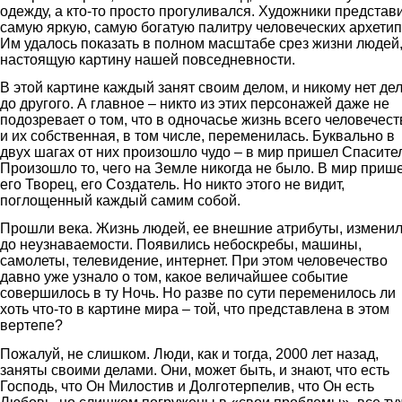
одежду, а кто-то просто прогуливался. Художники представ
самую яркую, самую богатую палитру человеческих архетип
Им удалось показать в полном масштабе срез жизни людей
настоящую картину нашей повседневности.
В этой картине каждый занят своим делом, и никому нет де
до другого. А главное – никто из этих персонажей даже не
подозревает о том, что в одночасье жизнь всего человечест
и их собственная, в том числе, переменилась. Буквально в
двух шагах от них произошло чудо – в мир пришел Спасител
Произошло то, чего на Земле никогда не было. В мир приш
его Творец, его Создатель. Но никто этого не видит,
поглощенный каждый самим собой.
Прошли века. Жизнь людей, ее внешние атрибуты, измени
до неузнаваемости. Появились небоскребы, машины,
самолеты, телевидение, интернет. При этом человечество
давно уже узнало о том, какое величайшее событие
совершилось в ту Ночь. Но разве по сути переменилось ли
хоть что-то в картине мира – той, что представлена в этом
вертепе?
Пожалуй, не слишком. Люди, как и тогда, 2000 лет назад,
заняты своими делами. Они, может быть, и знают, что есть
Господь, что Он Милостив и Долготерпелив, что Он есть