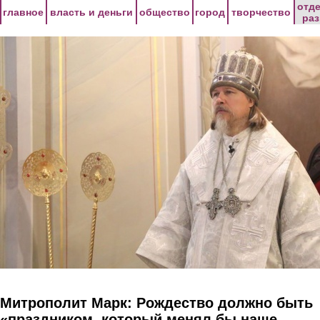
Перейти к основному содержанию
отд
главное
власть и деньги
общество
город
творчество
ра
Митрополит Марк: Рождество должно быть
«праздником, который менял бы наше