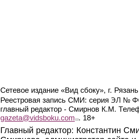
Сетевое издание «Вид сбоку», г. Рязан
ЭЛ № ФС
Реестровая запись СМИ: серия
главный редактор - Смирнов К.М. Телефо
gazeta@vidsboku.com
(link sends e-mail)
. 18+
Главный редактор: Константин См