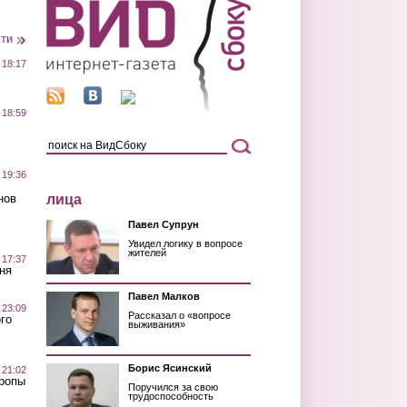
сти
 18:17
 18:59
 19:36
лица
нов
Павел Супрун
Увидел логику в вопросе
жителей
 17:37
ня
Павел Малков
 23:09
Рассказал о «вопросе
го
выживания»
Борис Ясинский
 21:02
Тропы
Поручился за свою
трудоспособность