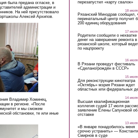
перезапустил «карту свалок»
ация была предана огласке, в
дставителей администрации и
18 июля
нников. На ней присутствовало
Рязанский Минздрав сообщил, 
спортшколы Алексей Архипов.
перинатальный центр получит 
200 единиц оборудования
17 июля
Родители сообщили о нехватке
денег на завершение ремонта в
рязанской школе, который веде
по нацпроекту
16 июля
В Рязани проведут фестиваль
«Сделано/рождён в СССР»
15 июля
Для реконструкции кинотеатра
«Октябрь» мэрия Рязани ждет
областных или федеральных де
14 июля
ения Владимир Хоминец,
Высшая квалификационная
ации в регионе. «После
коллегия судей 17 июля рассмо
ммунитет и мы сможем
заявление Елены Сапуновой об
еской обстановки, те или иные
отставке
13 июля
«В январе понадобилось меня
срочно устранить» — Констант
Смирнов в суде