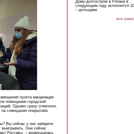
Дому-долгострою в Рязани в
следующем году исполнится 10
– дольщики
все ново
азмещения пункта вакцинации
сле помещения городской
аций. Однако сразу отметили,
т на совещании оперштаба
сы? Вы сейчас у них заберете
т выигрывать. Они сейчас
щают Россию», – возмущалась