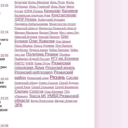
Кочетков
Игорь Морозов
Игорь
Игорь Путин
 23:35
Трубицын
Игорь Туровский
Игорь Яшин
Ирина
Касимов
Канищево
КПРФ Рязань
Кусова
ы
Константиново
Касимовская городская Дума
ЛДПР Рязань
Лыбедский бульвар
Людмила Кибальникова
Министерство печати
Рязанской области
Минлесхоз Рязанской области
 22:16
Михаил Малахов
Михаил Пронин
Мост через Оку
Олег
Николай Булаев
Николай Пилюгин
тнего
Олег Ковалев
Булеков
Олег Шишов
м
Ольга Чуляева
Ольга Мишина
Петр Пыленок
Подбелка
Поджоги машин
Пойма Павловки
Пойма
Политика Рязани
Поляны
трех рек
 20:55
РГУ им. Есенина
ния
Праймериз «Единой России»
Рязанская
РМПТС
РНПК
Роман Путин
трен
городская Дума
Рязанский кремль
Рязанский
Рязанский нефтезавод
Рязань
район
Сасово
Рязанский цирк
 20:43
ке
Северный обход
Семен Сазонов
Сергей Дудукин
оево
Сергей Ежов
Сергей Сальников
Сергей Филимонов
Скопин
Солотча
Спас-Клепики
ТРЦ
УМВД Рязанской
Трасса М5
«Премьер»
 23:25
области
Шаукат Ахметов
Федор Провоторов
ы
ЭРА
и
июня
 20:08