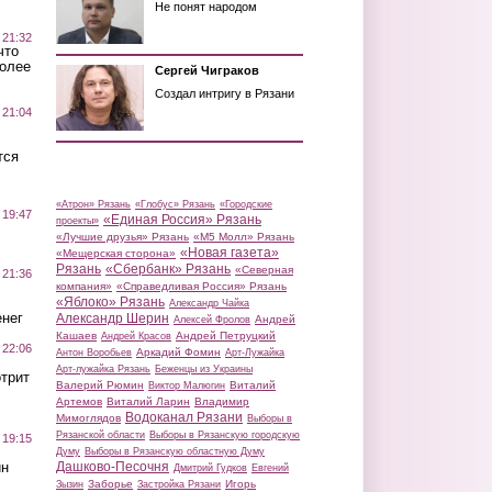
Не понят народом
 21:32
что
более
Сергей Чиграков
Создал интригу в Рязани
 21:04
тся
«Атрон» Рязань
«Глобус» Рязань
«Городские
 19:47
«Единая Россия» Рязань
проекты»
«Лучшие друзья» Рязань
«М5 Молл» Рязань
«Новая газета»
«Мещерская сторона»
Рязань
«Сбербанк» Рязань
«Северная
 21:36
компания»
«Справедливая Россия» Рязань
«Яблоко» Рязань
Александр Чайка
нег
Александр Шерин
Андрей
Алексей Фролов
Кашаев
Андрей Петруцкий
Андрей Красов
 22:06
Аркадий Фомин
Антон Воробьев
Арт-Лужайка
Арт-лужайка Рязань
Беженцы из Украины
трит
Валерий Рюмин
Виталий
Виктор Малюгин
Артемов
Виталий Ларин
Владимир
Водоканал Рязани
Мимоглядов
Выборы в
Рязанской области
Выборы в Рязанскую городскую
 19:15
Думу
Выборы в Рязанскую областную Думу
ин
Дашково-Песочня
Дмитрий Гудков
Евгений
Заборье
Игорь
Зызин
Застройка Рязани