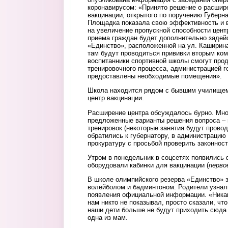
коронавирусом: «Принято решение о расшир
вакцинации, открытого по поручению Губерн
Площадка показала свою эффективность и в
на увеличение пропускной способности цент
приема граждан будет дополнительно заде
«Единство», расположенной на ул. Каширина
там будут проводиться прививки вторым ком
воспитанники спортивной школы смогут про
тренировочного процесса, администрацией г
предоставлены необходимые помещения».
Школа находится рядом с бывшим училищем 
центр вакцинации.
Расширение центра обсуждалось бурно. Мно
предложенные варианты решения вопроса – в
тренировок (некоторые занятия будут провод
обратились к губернатору, в администрацию
прокуратуру с просьбой проверить законност
Утром в понедельник в соцсетях появились 
оборудовали кабинки для вакцинации (
перво
В школе олимпийского резерва «Единство» 
волейболом и бадминтоном. Родители узнал
появления официальной информации. «Ника
нам никто не показывал, просто сказали, ч
наши дети больше не будут приходить сюда 
одна из мам.