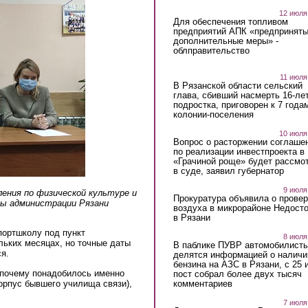
12 июля
Для обеспечения топливом
предприятий АПК «предпринят
дополнительные меры» -
облправительство
11 июля
В Рязанской области сельский
глава, сбивший насмерть 16-ле
подростка, приговорен к 7 года
колонии-поселения
10 июля
Вопрос о расторжении соглаше
по реализации инвестпроекта в
«Грачиной роще» будет рассмо
в суде, заявил губернатор
9 июля
ления по физической культуре и
Прокуратура объявила о провер
вы администрации Рязани
воздуха в микрорайоне Недост
в Рязани
портшколу под пункт
8 июля
льких месяцах, но точные даты
В паблике ПУВР автомобилист
я.
делятся информацией о наличи
бензина на АЗС в Рязани, с 25 
 почему понадобилось именно
пост собрал более двух тысяч
комментариев
корпус бывшего училища связи),
7 июля