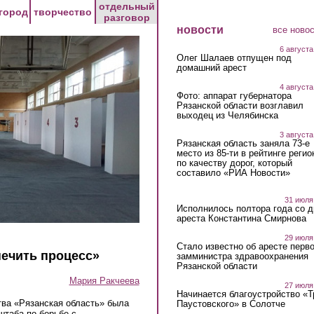
отдельный
город
творчество
разговор
новости
все ново
6 августа
Олег Шалаев отпущен под
домашний арест
4 августа
Фото: аппарат губернатора
Рязанской области возглавил
выходец из Челябинска
3 августа
Рязанская область заняла 73-е
место из 85-ти в рейтинге регио
по качеству дорог, который
составило «РИА Новости»
31 июля
Исполнилось полтора года со д
ареста Константина Смирнова
29 июля
Стало известно об аресте перво
печить процесс»
замминистра здравоохранения
Рязанской области
Мария Ракчеева
27 июля
Начинается благоустройство «
тва «Рязанская область» была
Паустовского» в Солотче
штаба по борьбе с