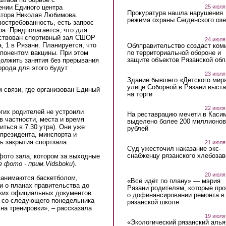
25 июля
ении Единого центра
Прокуратура нашла нарушения
атора Николая Любимова.
режима охраны Сегденского озе
остребованность, есть запрос
ра. Предполагается, что для
йствован спортивный зал СШОР
24 июля
, 1 в Рязани. Планируется, что
Облправительство создаст ком
по территориальной обороне и
понентом вакцины. При этом
защите объектов Рязанской обл
должить занятия без прерывания
орода для этого будут
23 июля
Здание бывшего «Детского мир
улице Соборной в Рязани выст
связи, где организован Единый
на торги
22 июля
гих родителей не устроили
На реставрацию мечети в Каси
 частности, места и время
выделено более 200 миллионов
иться в 7.30 утра). Они уже
рублей
 президента, минспорта и
ь закрытия спортзала.
21 июля
Суд ужесточил наказание экс-
снабженцу рязанского хлебоза
фото зала, котором за выходные
е фото - прим.Vidsboku
).
20 июля
занимаются баскетболом,
«Всё идёт по плану» — мэрия
и о планах правительства до
Рязани родителям, которые пр
ких официальных документов
о дофинансировании ремонта в
то со следующего понедельника
рязанской школе
на тренировки», – рассказала
19 июля
«Экологический рязанский алья