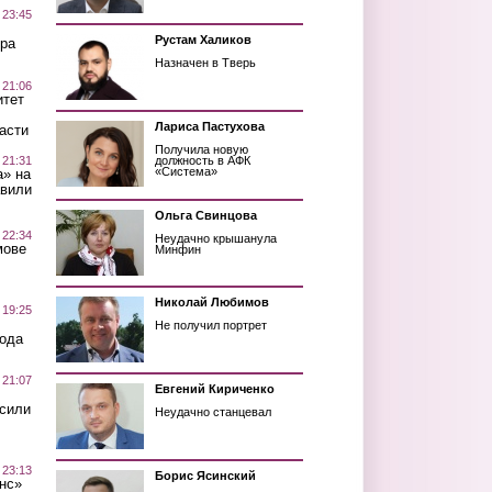
 23:45
Рустам Халиков
ра
Назначен в Тверь
 21:06
итет
Лариса Пастухова
асти
Получила новую
 21:31
должность в АФК
«Система»
а» на
авили
Ольга Свинцова
 22:34
Неудачно крышанула
мове
Минфин
Николай Любимов
 19:25
Не получил портрет
вода
 21:07
Евгений Кириченко
осили
Неудачно станцевал
 23:13
Борис Ясинский
нс»