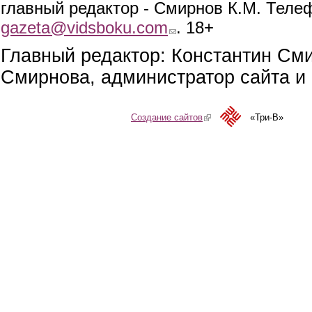
главный редактор - Смирнов К.М. Телефо
gazeta@vidsboku.com
(link sends e-mail)
. 18+
Главный редактор: Константин См
Смирнова, администратор сайта и 
Создание сайтов
(link is external)
«Три-В»