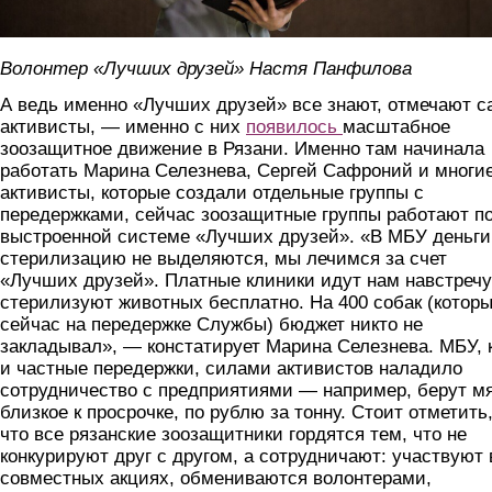
Волонтер «Лучших друзей» Настя Панфилова
А ведь именно «Лучших друзей» все знают, отмечают с
активисты, — именно с них
появилось
масштабное
зоозащитное движение в Рязани. Именно там начинала
работать Марина Селезнева, Сергей Сафроний и многи
активисты, которые создали отдельные группы с
передержками, сейчас зоозащитные группы работают п
выстроенной системе «Лучших друзей». «В МБУ деньги
стерилизацию не выделяются, мы лечимся за счет
«Лучших друзей». Платные клиники идут нам навстреч
стерилизуют животных бесплатно. На 400 собак (котор
сейчас на передержке Службы) бюджет никто не
закладывал», — констатирует Марина Селезнева. МБУ, 
и частные передержки, силами активистов наладило
сотрудничество с предприятиями — например, берут мя
близкое к просрочке, по рублю за тонну. Стоит отметить
что все рязанские зоозащитники гордятся тем, что не
конкурируют друг с другом, а сотрудничают: участвуют 
совместных акциях, обмениваются волонтерами,