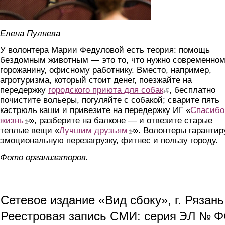
Елена Пуляева
У волонтера Марии Федуловой есть теория: помощь
бездомным животным — это то, что нужно современно
горожанину, офисному работнику. Вместо, например,
агротуризма, который стоит денег, поезжайте на
передержку
городского приюта для собак
(link is external)
, бесплатно
почистите вольеры, погуляйте с собакой; сварите пять
кастрюль каши и привезите на передержку ИГ «
Спасибо
жизнь
(link is external)
», разберите на балконе — и отвезите старые
теплые вещи «
Лучшим друзьям
(link is external)
». Волонтеры гаранти
эмоциональную перезагрузку, фитнес и пользу городу.
Фото организаторов.
Сетевое издание «Вид сбоку», г. Рязан
ЭЛ № ФС
Реестровая запись СМИ: серия