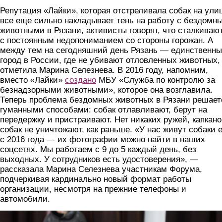
Репутация «Лайки», которая отстреливала собак на ули
все еще сильно накладывает тень на работу с бездомн
животными в Рязани, активисты говорят, что сталкиваю
с постоянным недопониманием со стороны горожан. А
между тем на сегодняшний день Рязань — единственн
город в России, где не убивают отловленных животных,
отметила Марина Селезнева. В 2016 году, напомним,
вместо «Лайки»
создано
МБУ «Служба по контролю за
безнадзорными животными», которое она возглавила.
Теперь проблема бездомных животных в Рязани решает
гуманными способами: собак отлавливают, берут на
передержку и пристраивают. Нет никаких ружей, капкано
собак не уничтожают, как раньше. «У нас живут собаки 
с 2016 года — их фотографии можно найти в наших
соцсетях. Мы работаем с 9 до 5 каждый день, без
выходных. У сотрудников есть удостоверения», —
рассказала Марина Селезнева участникам Форума,
подчеркивая кардинально новый формат работы
организации, несмотря на прежние телефоны и
автомобили.
lyudi.jpg