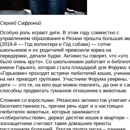
Сергей Сафроний
Особую роль играют дети. В этом году совместно с
управлением образования в Рязани прошла большая ак
(2018-й — Год волонтера и Год собаки) — сотни
школьников и их родителей привозили корма на
передержки, делали будки. Активисты говорят, что «это
было очень круто». Со школьниками работает и библио
имени Горького, которая стала площадкой для Форума: 
«Горьковке» проходят встречи любителей кошек, ученик
на них приводят группами. Участники Форума уверены, 
дети — это те, на кого еще можно повлиять, да они и с
способны продвигать гуманное отношение к животным.
Сложнее со взрослыми. Рязанских активистов угнетает 
безответственность, причем речь идет и о настоящих
любителях животных, которые занимаются
«собирательством», держат десятки кошек в квартире –
зоозащитники считают такие домашние приюты
рассадником болезней. Другая группа риска – дачники,