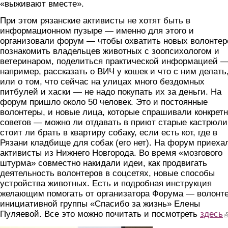
«выживают вместе».
При этом рязанские активисты не хотят быть в
информационном пузыре — именно для этого и
организовали форум — чтобы охватить новых волонтер
познакомить владельцев животных с зоопсихологом и
ветеринаром, поделиться практической информацией 
например, рассказать о ВИЧ у кошек и что с ним делать
или о том, что сейчас на улицах много бездомных
питбулей и хаски — не надо покупать их за деньги. На
форум пришло около 50 человек. Это и постоянные
волонтеры, и новые лица, которые спрашивали конкрет
советов — можно ли отдавать в приют старые кастрюли
стоит ли брать в квартиру собаку, если есть кот, где в
Рязани кладбище для собак (его нет). На форум приеха
активисты из Нижнего Новгорода. Во время «мозгового
штурма» совместно накидали идеи, как продвигать
деятельность волонтеров в соцсетях, новые способы
устройства животных. Есть и подробная инструкция
желающим помогать от организатора Форума — волонт
инициативной группы «Спасибо за жизнь» Елены
Пуляевой. Все это можно почитать и посмотреть
здесь
(