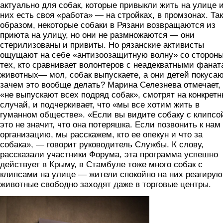
актуально для собак, которые привыкли жить на улице и
них есть своя «работа» — на стройках, в промзонах. Та
образом, некоторые собаки в Рязани возвращаются из
приюта на улицу, но они не размножаются — они
стерилизованы и привиты. Но рязанские активисты
ощущают на себе «антизоозащитную волну» со сторон
тех, кто сравнивает волонтеров с неадекватными фана
животных— мол, собак выпускаете, а они детей покусаю
зачем это вообще делать? Марина Селезнева отмечает,
«не выпускают всех подряд собак», смотрят на конкрет
случай, и подчеркивает, что «мы все хотим жить в
гуманном обществе». «Если вы видите собаку с клипсо
это не значит, что она потеряшка. Если позвонить к нам
организацию, мы расскажем, кто ее опекун и что за
собака», — говорит руководитель Службы. К слову,
рассказали участники Форума, эта программа успешно
действует в Крыму, в Стамбуле тоже много собак с
клипсами на улице — жители спокойно на них реагирую
животные свободно заходят даже в торговые центры.
uch3.jpg